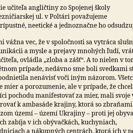
školy
e učiteľa angličtiny zo Spojenej školy
v
ezničiarskej ul. v Poltári považujeme
Poltári
počas
rípustné, neetické a jednoznačne ho odsudzu
„Pochodu
za
mi vážna vec, že v spoločnosti sa vytráca slušn
mier“
nikácii a mysle a prejavy mnohých ľudí, vrá
čiteľa, ovládla „zloba a zášť“. A to nielen v t
tnom prípade, nedávno sme boli svedkami st
podnietila nenávisť voči iným názorom. Všetc
 mier a porozumenie, ale v prípade, že chcel
íci pochodu manifestovať za mier, mali svoje
ovať k ambasáde krajiny, ktorá so zbraňami
zom území – území Ukrajiny – proti jej obyv
ich zabíja v ich obývačkách, kuchyniach,
dniciach a nákupných centrách, ktorá ich v p