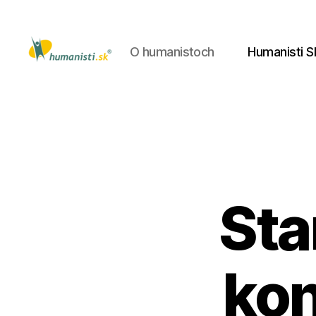
O humanistoch
Humanisti S
Humanisti.sk
Sta
ko