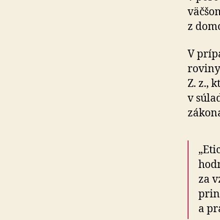
väčšom
z domo
V príp
roviny
Z. z.,
v súla
zákon
„Eti
hodn
za v
prin
a pr