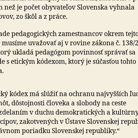
 než je počet obyvateľov Slovenska vyhnala
vov, zo škôl a z práce.
ade pedagogických zamestnancov okrem tejt
 musíme uvažovať aj v rovine zákona č. 138/
 ktorý ukladá pedagógom povinnosť správať sa
de s etickým kódexom, ktorý je súčasťou tohto
a.
cký kódex má slúžiť na ochranu najvyšších ľ
ôt, dôstojnosti človeka a slobody na ceste
zdelaním v duchu demokratických a kultúrn
cípov, zakotvených v Ústave Slovenskej repu
ávnom poriadku Slovenskej republiky.“