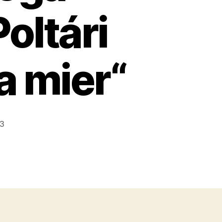
oltári
a mier“
23