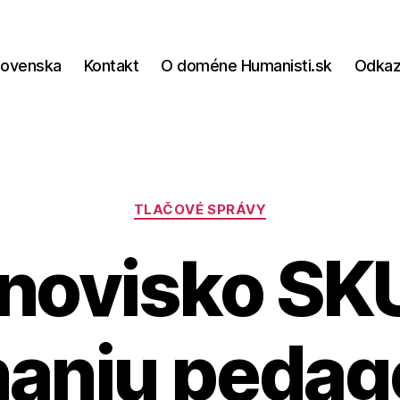
lovenska
Kontakt
O doméne Humanisti.sk
Odka
Kategórie
TLAČOVÉ SPRÁVY
novisko SK
naniu pedag