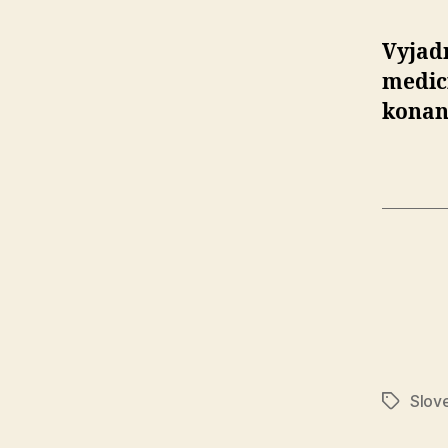
Vyjad
medic
konan
Slov
Značky