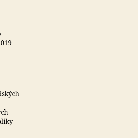
o
2019
udských
ych
bliky