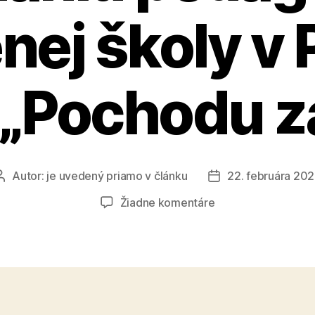
nej školy v P
„Pochodu z
Autor:
je uvedený priamo v článku
22. februára 20
Autor
Dátum
článku
článku
na
Žiadne komentáre
Stanovisko
SKU
ku
konaniu
pedagóga
Spojenej