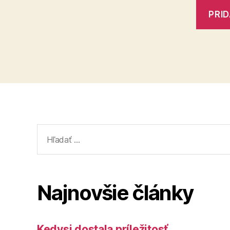
Vyhľadať:
Najnovšie články
Kedysi dostala príležitosť