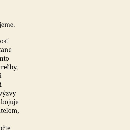
jeme.
osť
tane
omto
reľby,
i
i
 výzvy
 bojuje
ateľom,
očte