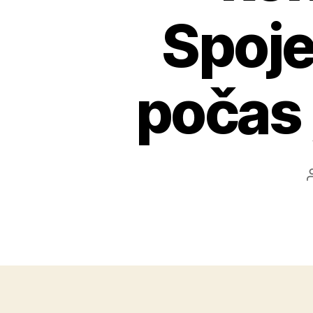
Spoje
počas 