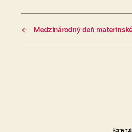
←
Medzinárodný deň materinské
Komentá