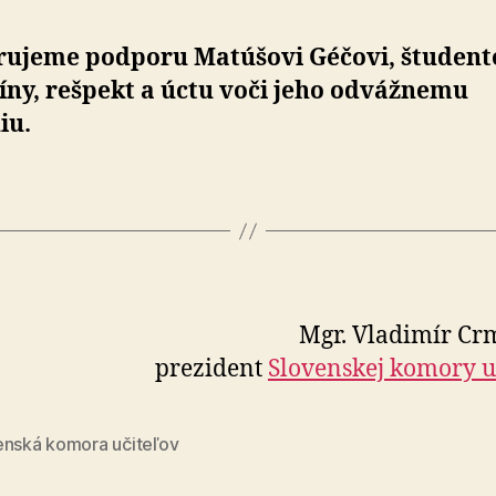
rujeme podporu Matúšovi Géčovi, študent
íny, rešpekt a úctu voči jeho odvážnemu
iu.
Mgr. Vladimír C
prezident
Slovenskej komory u
enská komora učiteľov