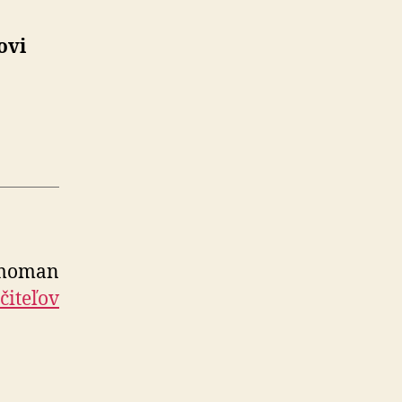
ovi
rmoman
čiteľov