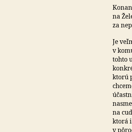
Konani
na Žel
za nep
Je veľ
v komu
tohto u
konkré
ktorú 
chceme
účastn
nasmer
na cud
ktorá 
v pôro