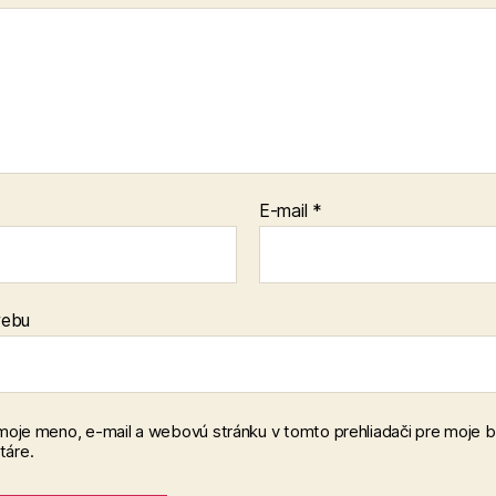
E-mail
*
webu
 moje meno, e-mail a webovú stránku v tomto prehliadači pre moje 
áre.