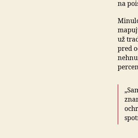
na poi
Minulo
mapujú
už tra
pred o
nehnut
percen
„Sam
znam
ochr
spot