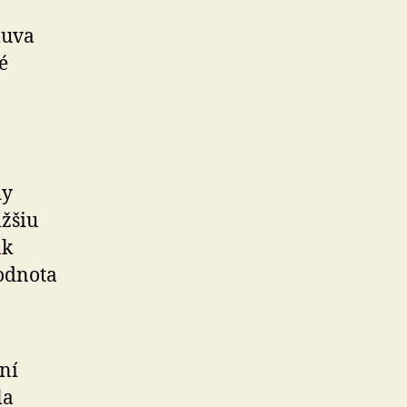
luva
é
dy
ižšiu
ak
hodnota
ní
la