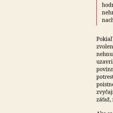
hodn
nehn
nach
Pokiaľ
zvolen
nehnut
uzavri
povinn
potres
poistn
zvyčaj
záťaž,