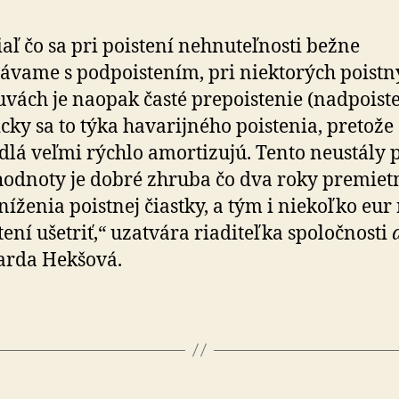
iaľ čo sa pri poistení nehnuteľnosti bežne
távame s podpoistením, pri niektorých poist
vách je naopak časté prepoistenie (nadpoiste
cky sa to týka havarijného poistenia, pretože
dlá veľmi rýchlo amortizujú. Tento neustály 
hodnoty je dobré zhruba čo dva roky premiet
níženia poistnej čiastky, a tým i niekoľko eur
tení ušetriť,“ uzatvára riaditeľka spoločnosti
arda Hekšová.