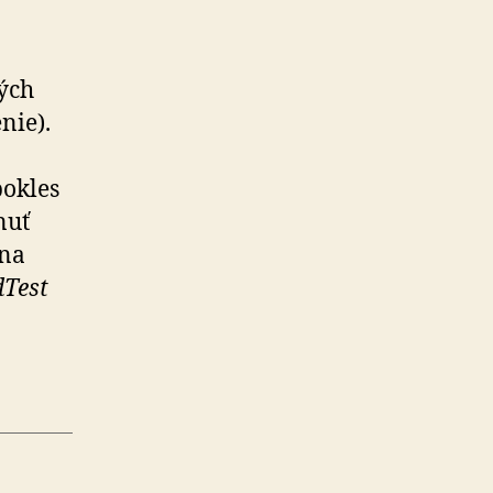
ných
nie).
pokles
nuť
 na
dTest