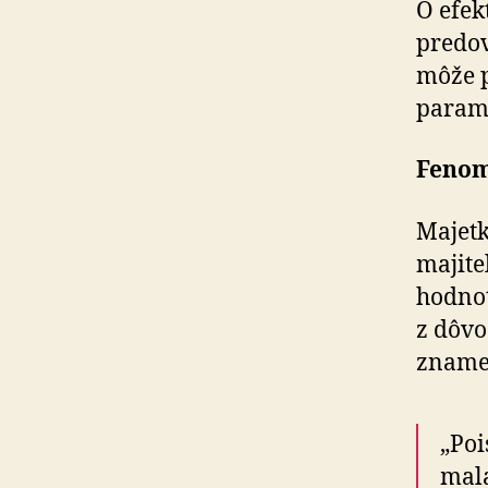
O efek
predo
môže p
parame
Fenom
Majetk
majite
hodnot
z dôvo
znamen
„Poi
mala