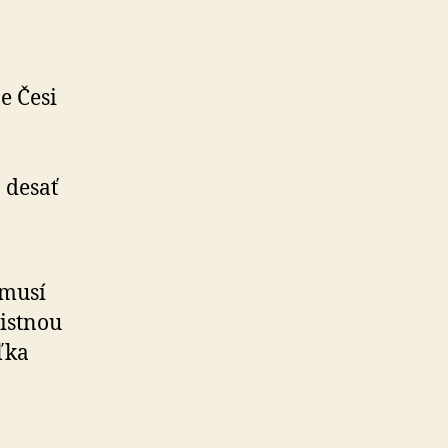
e Česi
 desať
emusí
istnou
ľka