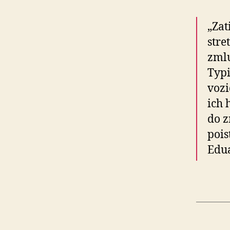
„Zat
stre
zmlu
Typi
vozi
ich 
do z
pois
Edu