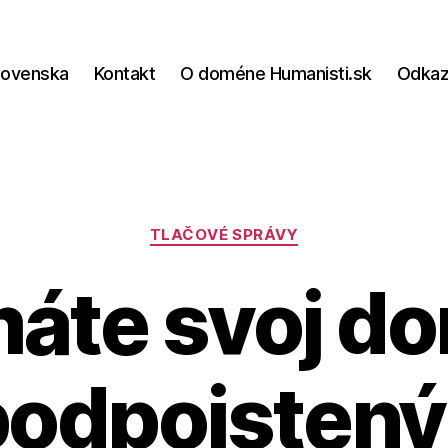
lovenska
Kontakt
O doméne Humanisti.sk
Odka
Kategórie
TLAČOVÉ SPRÁVY
áte svoj d
podpoistený