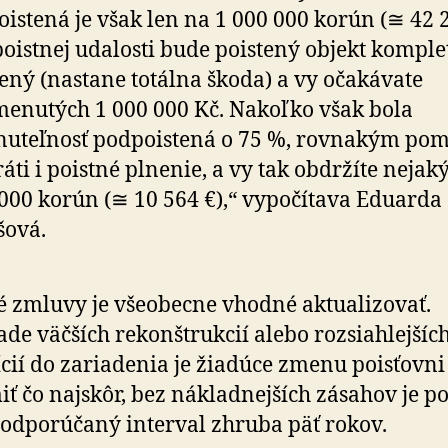
Poistená je však len na 1 000 000 korún (≅ 42 2
poistnej udalosti bude poistený objekt komple
ený (nastane totálna škoda) a vy očakávate
enutých 1 000 000 Kč. Nakoľko však bola
nuteľnosť podpoistená o 75 %, rovnakým po
ráti i poistné plnenie, a vy tak obdržíte nejak
000 korún (≅ 10 564 €),“ vypočítava Eduarda
šová.
é zmluvy je všeobecne vhodné aktualizovať.
ade väčších rekonštrukcií alebo rozsiahlejšíc
ícií do zariadenia je žiadúce zmenu poisťovni
ť čo najskôr, bez nákladnejších zásahov je p
odporúčaný interval zhruba päť rokov.