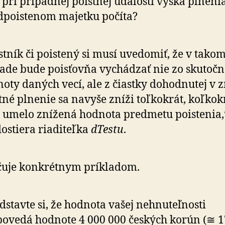
 pri prípadnej poistnej udalosti výška plneni
dpoistenom majetku počíta?
stník či poistený si musí uvedomiť, že v tako
ade bude poisťovňa vychádzať nie zo skutočn
oty daných vecí, ale z čiastky dohodnutej v 
tné plnenie sa navyše zníži toľkokrát, koľkok
 umelo znížená hodnota predmetu poistenia,
ostiera riaditeľka
dTestu
.
čuje konkrétnym príkladom.
dstavte si, že hodnota vašej nehnuteľnosti
ovedá hodnote 4 000 000 českých korún (≅ 1