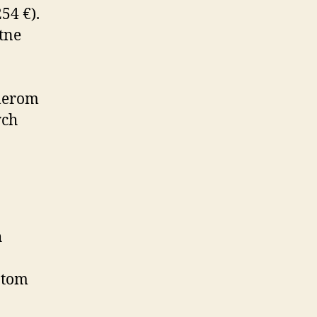
54 €).
tne
merom
ých
h
otom