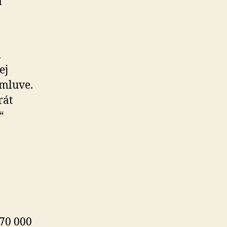
a
m
ej
zmluve.
rát
“
70 000