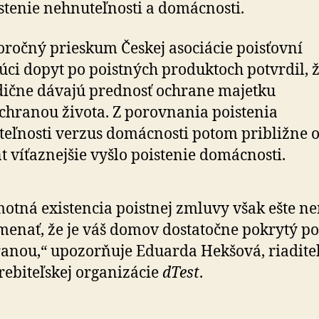
stenie nehnuteľnosti a domácnosti.
ročný prieskum Českej asociácie poisťovní
ci dopyt po poistných produktoch potvrdil, ž
dične dávajú prednosť ochrane majetku
chranou života. Z porovnania poistenia
eľnosti verzus domácnosti potom približne o
t víťaznejšie vyšlo poistenie domácnosti.
otná existencia poistnej zmluvy však ešte n
enať, že je váš domov dostatočne pokrytý po
anou,“ upozorňuje Eduarda Hekšová, riadite
rebiteľskej organizácie
dTest
.