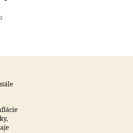
3
stále
flácie
ky,
daje