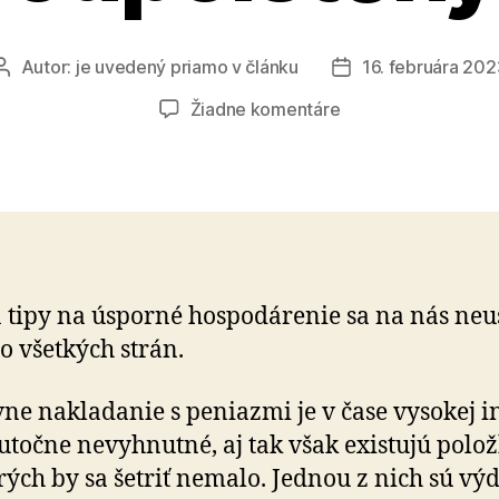
Autor:
je uvedený priamo v článku
16. februára 202
Autor
Dátum
článku
článku
na
Žiadne komentáre
Nemáte
svoj
domov
podpoistený?
 tipy na úsporné hospodárenie sa na nás neu
o všetkých strán.
vne nakladanie s peniazmi je v čase vysokej in
kutočne nevyhnutné, aj tak však existujú polož
rých by sa šetriť nemalo. Jednou z nich sú vý