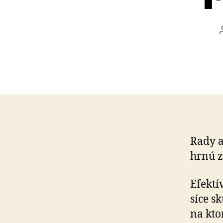
Rady a
hrnú z
Efektí
síce s
na kto