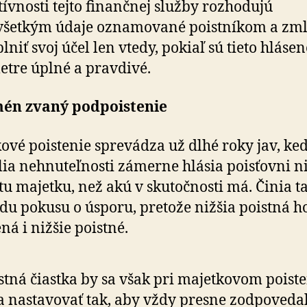
tívnosti tejto finančnej služby rozhodujú
všetkým údaje oznamované poistníkom a zm
lniť svoj účel len vtedy, pokiaľ sú tieto hlásen
tre úplné a pravdivé.
én zvaný podpoistenie
ové poistenie sprevádza už dlhé roky jav, ke
lia nehnuteľnosti zámerne hlásia poisťovni n
u majetku, než akú v skutočnosti má. Činia t
du pokusu o úsporu, pretože nižšia poistná 
á i nižšie poistné.
stná čiastka by sa však pri majetkovom poiste
 nastavovať tak, aby vždy presne zodpoveda