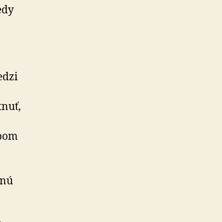
edy
edzi
tnuť,
obom
čnú