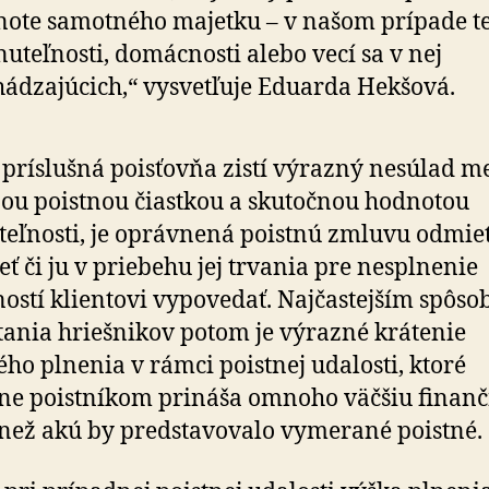
ote samotného majetku – v našom prípade t
uteľnosti, domácnosti alebo vecí sa v nej
ádzajúcich,“ vysvetľuje Eduarda Hekšová.
 príslušná poisťovňa zistí výrazný nesúlad m
ou poistnou čiastkou a skutočnou hodnotou
eľnosti, je oprávnená poistnú zmluvu odmie
eť či ju v priebehu jej trvania pre nesplnenie
ostí klientovi vypovedať. Najčastejším spôs
tania hriešnikov potom je výrazné krátenie
ého plnenia v rámci poistnej udalosti, ktoré
ne poistníkom prináša omnoho väčšiu finan
 než akú by predstavovalo vymerané poistné.