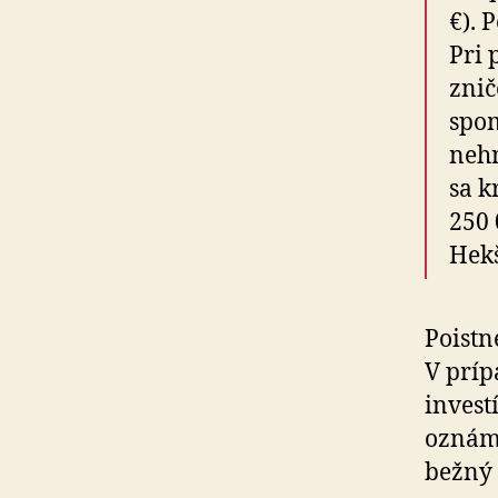
€). 
Pri 
znič
spom
neh
sa k
250 
Hek
Poistn
V príp
invest
oznámi
bežný 