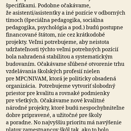
špecifikami. Podobne očakávame,
že asistenti/asistentky a iné pozície v odborných
tímoch (špeciálna pedagogika, sociálna
pedagogika, psychológia a pod.) budú postupne
financované štátom, nie cez krátkodobé
projekty. Veľmi potrebujeme, aby neistota
udržateľnosti týchto veľmi potrebných pozícií
bola nahradená stabilitou a systematickým
budovaním. Očakávame sľúbené otvorenie trhu
vzdelávania školských profesií nielen
pre MPC/NIVAM, ktorá je politicky obsadená
organizácia. Potrebujeme vytvoriť slobodný
priestor pre kvalitu a rovnaké podmienky
pre všetkých. Očakávame nové kvalitné
národné projekty, ktoré budú nespochybniteľne
dobre pripravené, a užitočné pre školy
a poradne. No najvyššiu prioritu má navýšenie
platov zamestnancov škôl tak, ako to bolo