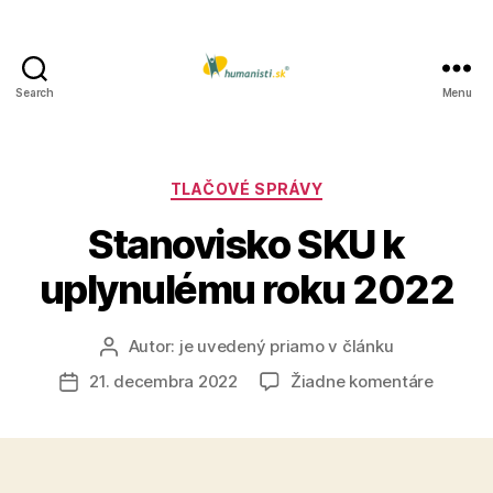
Search
Menu
Humanisti.sk
Kategórie
TLAČOVÉ SPRÁVY
Stanovisko SKU k
uplynulému roku 2022
Autor:
je uvedený priamo v článku
Autor
článku
na
21. decembra 2022
Žiadne komentáre
Dátum
Stanovi
článku
SKU
k
uplynu