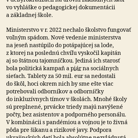
vo vyhláške o pedagogickej dokumentácii
a základnej škole.
Ministerstvo v r. 2022 nechalo školstvo fungovať
voľným spádom. Nové vedenie ministerstva
na jeseň nastúpilo do potápajúcej sa lode,
z ktorej na poslednú chvíľu vyskočil kapitán
aj so štátnou tajomníčkou. Jediná ich starosť
bola politická kampaň a
piár
na sociálnych
sieťach. Tablety za 50 mil. eur sa nedostali
do škôl, hoci okrem nich by sme ešte viac
potrebovali odborníkov a odborníčky
do inkluzívnych tímov v školách. Mnohé školy
sú preplnené, prvácke triedy majú navýšené
počty, bez asistentov a podporného personálu.
V kombinácii s pandémiou a vojnou je to živná
pôda pre šikanu a rizikové javy. Podpora
ukrajinských detí bola absolútne nezvládnutá.