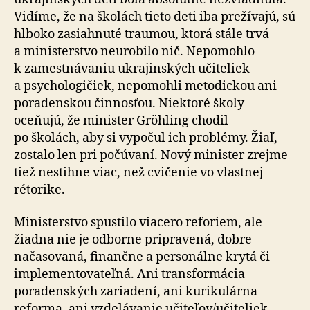
Vidíme, že na školách tieto deti iba prežívajú, sú
hlboko zasiahnuté traumou, ktorá stále trvá
a ministerstvo neurobilo nič. Nepomohlo
k zamestnávaniu ukrajinských učiteliek
a psychologičiek, nepomohli metodickou ani
poradenskou činnosťou. Niektoré školy
oceňujú, že minister Gröhling chodil
po školách, aby si vypočul ich problémy. Žiaľ,
zostalo len pri počúvaní. Nový minister zrejme
tiež nestihne viac, než cvičenie vo vlastnej
rétorike.
Ministerstvo spustilo viacero reforiem, ale
žiadna nie je odborne pripravená, dobre
načasovaná, finančne a personálne krytá či
implementovateľná. Ani transformácia
poradenských zariadení, ani kurikulárna
reforma, ani vzdelávanie učiteľov/učiteliek