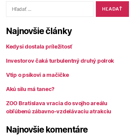
Vyhľadať:
Najnovšie články
Kedysi dostala príležitosť
Investorov čaká turbulentný druhý polrok
Vtip o psíkovi a mačičke
Akú silu má tanec?
ZOO Bratislava vracia do svojho areálu
obľúbenú zábavno-vzdelávaciu atrakciu
Najnovšie komentáre