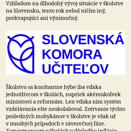
roku
Vzhľadom na dlhodobý vývoj situácie v školstve
2022
na Slovensku, tento rok nebol ničím iný,
prekvapujúci ani výnimočný.
Školstvo sa konštantne hýbe iba vďaka
jednotlivcom v školách, napriek akémukoľvek
ministrovi a reformám. Len vďaka ním systém
vzdelávania ešte neskolaboval. Zotrvanie týchto
posledných mohykánov v školstve je však už
v mnohých prípadoch v záverečnej fáze.