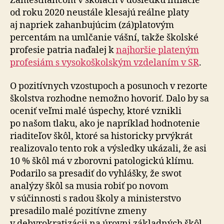
Zamestnancom v školách v dôsledku inflácie
od roku 2020 neustále klesajú reálne platy
aj napriek zahanbujúcim (zá)platovým
percentám na umlčanie vášní, takže školské
profesie patria naďalej k
najhoršie plateným
profesiám s vysokoškolským vzdelaním v SR
.
O pozitívnych vzostupoch a posunoch v rezorte
školstva rozhodne nemožno hovoriť. Dalo by sa
oceniť veľmi malé úspechy, ktoré vznikli
po našom tlaku, ako je napríklad hodnotenie
riaditeľov škôl, ktoré sa historicky prvýkrát
realizovalo tento rok a výsledky ukázali, že asi
10 % škôl má v zborovni patologickú klímu.
Podarilo sa presadiť do vyhlášky, že swot
analýzy škôl sa musia robiť po novom
v súčinnosti s radou školy a ministerstvo
presadilo malé pozitívne zmeny
v debyrokratizácii na úrovni základných škôl