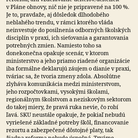
v Pláne obnovy, nič nie je pripravené na 100 %.
Je to, pravdaže, aj dôsledok dlhodobého
neblahého trendu, v rámci ktorého vláda
neinvestuje do posilnenia odborných školských
disciplín v praxi, ich sieťovania a garantovania
potrebných zmien. Namiesto toho sa
donekonečna opakuje scenár, v ktorom
ministerstvo a jeho priamo riadené organizácie
iba formálne deklarujú záujem o dianie v praxi,
tváriac sa, že tvoria zmeny zdola. Absolútne
zlyháva komunikácia medzi ministerstvom,
jeho rozpočtovkami, vysokými školami,
regionálnym školstvom a neziskovým sektorom
do takej miery, že pravá ruka nevie, čo robí
ľavá. SKU neustále opakuje, že pokiaľ nebudú
vyriešené základné potreby škôl, financovanie
rezortu a zabezpečené dôstojné platy, tak