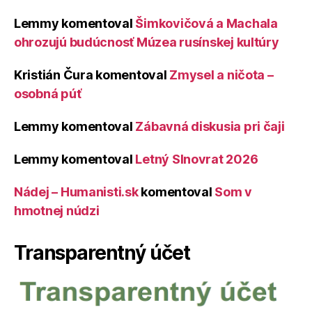
Lemmy
komentoval
Šimkovičová a Machala
ohrozujú budúcnosť Múzea rusínskej kultúry
Kristián Čura
komentoval
Zmysel a ničota –
osobná púť
Lemmy
komentoval
Zábavná diskusia pri čaji
Lemmy
komentoval
Letný Slnovrat 2026
Nádej – Humanisti.sk
komentoval
Som v
hmotnej núdzi
Transparentný účet