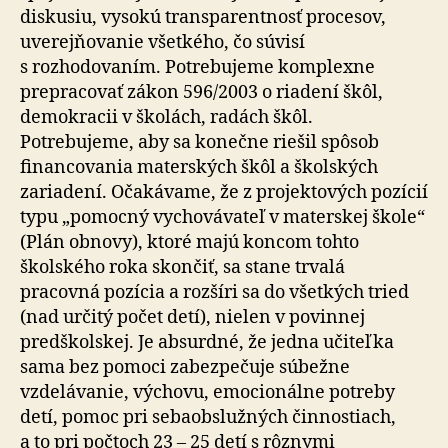
diskusiu, vysokú transparentnosť procesov,
uverejňovanie všetkého, čo súvisí
s rozhodovaním. Potrebujeme komplexne
prepracovať zákon 596/2003 o riadení škôl,
demokracii v školách, radách škôl.
Potrebujeme, aby sa konečne riešil spôsob
financovania materských škôl a školských
zariadení. Očakávame, že z projektových pozícií
typu „pomocný vychovávateľ v materskej škole“
(Plán obnovy), ktoré majú koncom tohto
školského roka skončiť, sa stane trvalá
pracovná pozícia a rozšíri sa do všetkých tried
(nad určitý počet detí), nielen v povinnej
predškolskej. Je absurdné, že jedna učiteľka
sama bez pomoci zabezpečuje súbežne
vzdelávanie, výchovu, emocionálne potreby
detí, pomoc pri sebaobslužných činnostiach,
a to pri počtoch 23 – 25 detí s rôznymi