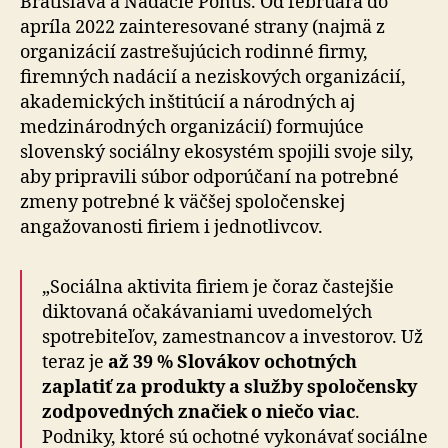
Bratislava a Nadácie Pontis. Od februára do
apríla 2022 zainteresované strany (najmä z
organizácií zastrešujúcich rodinné firmy,
firemných nadácií a neziskových organizácií,
akademických inštitúcií a národných aj
medzinárodných organizácií) formujúce
slovenský sociálny ekosystém spojili svoje sily,
aby pripravili súbor odporúčaní na potrebné
zmeny potrebné k väčšej spoločenskej
angažovanosti firiem i jednotlivcov.
„Sociálna aktivita firiem je čoraz častejšie
diktovaná očakávaniami uvedomelých
spotrebiteľov, zamestnancov a investorov. Už
teraz je
až 39 % Slovákov ochotných
zaplatiť za produkty a služby spoločensky
zodpovedných značiek o niečo viac
.
Podniky, ktoré sú ochotné vykonávať sociálne