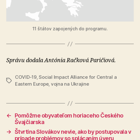
11 štátov zapojených do programu.
Správu dodala Antónia Račková Paričiová.
COVID-19
,
Social Impact Alliance for Central a
Značky
Eastern Europe
,
vojna na Ukrajine
←
Pomôžme obyvateľom horiaceho Českého
Švajčiarska
→
Štvrtina Slovákov nevie, ako by postupovala v
prípade problémov so splácaním úveru