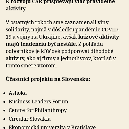
K rozvoju CSR prispievajú viac pravidelné
aktivity
V ostatných rokoch sme zaznamenali vlny
solidarity, najmä v dôsledku pandémie COVID-
19 a vojny na Ukrajine, avšak
krízové aktivity
majú tendenciu byť nestále
. Z pohľadu
odborníkov je kľúčové podporovať dlhodobé
aktivity, ako aj firmy a jednotlivcov, ktorí sú v
tomto smere vzorom.
Účastníci projektu na Slovensku:
Ashoka
Business Leaders Forum
Centre for Philanthropy
Circular Slovakia
Ekonomická univerzita v Bratislave