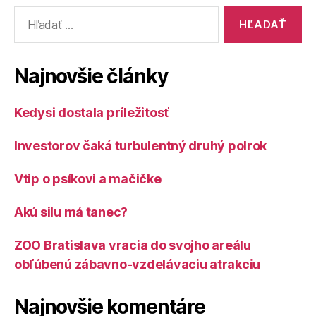
Vyhľadať:
Najnovšie články
Kedysi dostala príležitosť
Investorov čaká turbulentný druhý polrok
Vtip o psíkovi a mačičke
Akú silu má tanec?
ZOO Bratislava vracia do svojho areálu
obľúbenú zábavno-vzdelávaciu atrakciu
Najnovšie komentáre