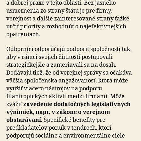
a dobrej praxe v tejto oblasti. Bez jasného
usmernenia zo strany štátu je pre firmy,
verejnosť a ďalšie zainteresované strany ťažké
určiť priority a rozhodnúť o najefektívnejších
opatreniach.
Odborníci odporúčajú podporiť spoločnosti tak,
aby v rámci svojich činností postupovali
strategickejšie a zameriavali sa na dosah.
Dodávajú tiež, že od verejnej správy sa očakáva
väčšia spoločenská angažovanosť, ktorá môže
využiť viacero nástrojov na podporu
filantropických aktivít medzi firmami. Môže
zvážiť
zavedenie dodatočných legislatívnych
výnimiek, napr. v zákone o verejnom
obstarávaní
. Špecifické benefity pre
predkladateľov ponúk v tendroch, ktorí
podporujú sociálne a environmentálne ciele