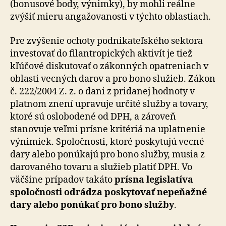
(bonusové body, výnimky), by mohli reálne
zvýšiť mieru angažovanosti v týchto oblastiach.
Pre zvýšenie ochoty podnikateľského sektora
investovať do filantropických aktivít je tiež
kľúčové diskutovať o zákonných opatreniach v
oblasti vecných darov a pro bono služieb. Zákon
č. 222/2004 Z. z. o dani z pridanej hodnoty v
platnom znení upravuje určité služby a tovary,
ktoré sú oslobodené od DPH, a zároveň
stanovuje veľmi prísne kritériá na uplatnenie
výnimiek. Spoločnosti, ktoré poskytujú vecné
dary alebo ponúkajú pro bono služby, musia z
darovaného tovaru a služieb platiť DPH. Vo
väčšine prípadov takáto
prísna legislatíva
spoločnosti odrádza poskytovať nepeňažné
dary alebo ponúkať pro bono služby
.