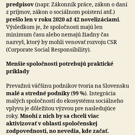
predpisov
(napr. Zákonník práce, zákon o dani
z príjmov, zákon o sociálnom poistení atď.)
prešlo len v roku 2020 až 42 novelizáciami
.
Výsledkom je, že spoločnosti majú len
minimum času alebo nemajú žiadny čas
nazvyš, ktorý by mohli venovať rozvoju CSR
(Corporate Social Responsibility).
Menšie spoločnosti potrebujú praktické
príklady
Prevažnú väčšinu podnikov tvoria na Slovensku
malé a stredné podniky
(
99 %
). Integrácia
malých spoločností do ekosystému sociálneho
vplyvu je dôležitou výzvou pre nasledujúce
roky.
Mnohí z nich by sa chceli viac
aktivizovať v oblasti spoločenskej
zodpovednosti, no nevedia, kde začať.