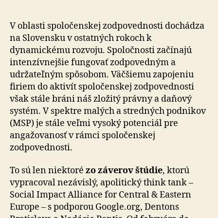
sú
ochotnejší
podporovať
V oblasti spoločenskej zodpovednosti dochádza
zodpovedné
na Slovensku v ostatných rokoch k
značky
dynamickému rozvoju. Spoločnosti začínajú
intenzívnejšie fungovať zodpovedným a
udržateľným spôsobom. Väčšiemu zapojeniu
firiem do aktivít spoločenskej zodpovednosti
však stále bráni náš zložitý právny a daňový
systém. V spektre malých a stredných podnikov
(MSP) je stále veľmi vysoký potenciál pre
angažovanosť v rámci spoločenskej
zodpovednosti.
To sú len niektoré
zo záverov štúdie
, ktorú
vypracoval nezávislý, apolitický think tank –
Social Impact Alliance for Central & Eastern
Europe – s podporou Google.org, Dentons