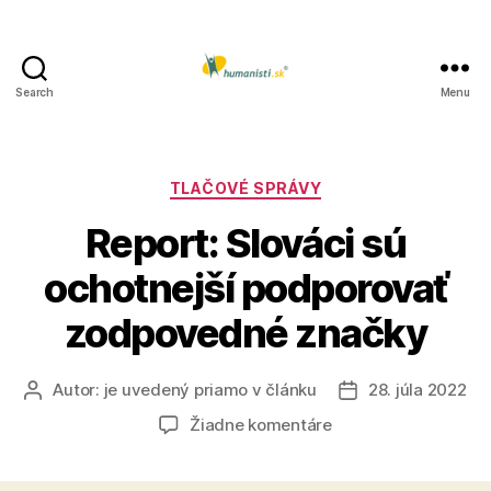
Search
Menu
Humanisti.sk
Kategórie
TLAČOVÉ SPRÁVY
Report: Slováci sú
ochotnejší podporovať
zodpovedné značky
Autor:
je uvedený priamo v článku
28. júla 2022
Autor
Dátum
článku
článku
na
Žiadne komentáre
Report:
Slováci