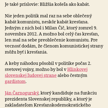
Je také príslovie: Bližšia košeľa ako kabát.
Nie jeden politik mal raz na sebe oblečený
kabát komunistu, neskôr kabát kresťana.
Jedným z nich bol i Milan Čič, ktorý zomrel 9.
novembra 2012. A možno bol celý čas kresťan,
len mal na sebe preoblečenie komunistu. Pre
vecnosť dodám, že členom komunistickej strany
môžu byť i kresťania.
A keby náhodou pôsobil v politike počas 2.
svetovej vojny, možno by bol v
Hlinkovej
slovenskej ľudovej strane
alebo čestným
gardistom
.
Ján Čarnogurský
, ktorý kandiduje na funkciu
prezidenta Slovenskej republiky, a ktorý je
zakladateľom Kresťanskodemokratického