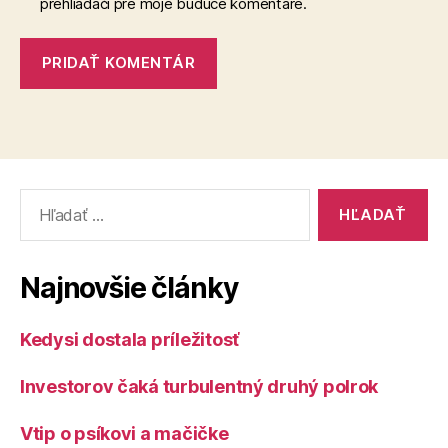
prehliadači pre moje budúce komentáre.
Vyhľadať:
Najnovšie články
Kedysi dostala príležitosť
Investorov čaká turbulentný druhý polrok
Vtip o psíkovi a mačičke