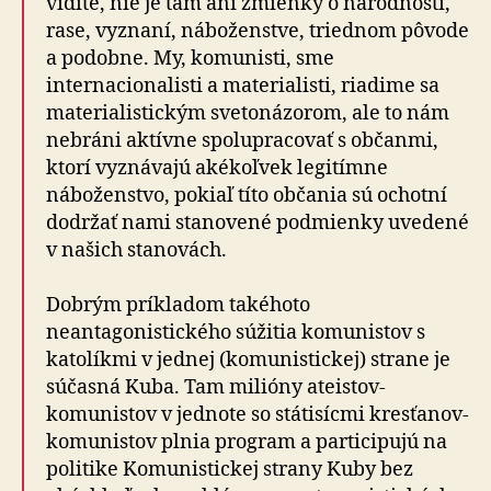
vidíte, nie je tam ani zmienky o národnosti,
rase, vyznaní, náboženstve, triednom pôvode
a podobne. My, komunisti, sme
internacionalisti a materialisti, riadime sa
materialistickým svetonázorom, ale to nám
nebráni aktívne spolupracovať s občanmi,
ktorí vyznávajú akékoľvek legitímne
náboženstvo, pokiaľ títo občania sú ochotní
dodržať nami stanovené podmienky uvedené
v našich stanovách.
Dobrým príkladom takéhoto
neantagonistického súžitia komunistov s
katolíkmi v jednej (komunistickej) strane je
súčasná Kuba. Tam milióny ateistov-
komunistov v jednote so státisícmi kresťanov-
komunistov plnia program a participujú na
politike Komunistickej strany Kuby bez