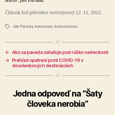
Autor: Ján Parada.
Článok bol pôvodne uverejnený 12. 11. 2012.
Ján Parada
,
komunisti
,
komunizmus
Značky
←
Ako sa paveda zahaľuje pod rúško vedeckosti
→
Prehľad opatrení proti COVID-19 v
dovolenkových destináciách
Jedna odpoveď na “Šaty
človeka nerobia”