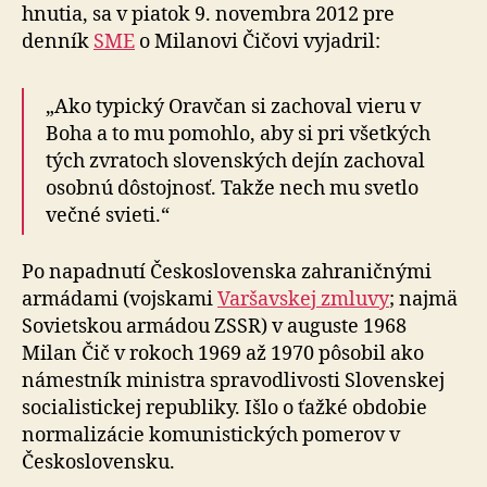
hnutia, sa v piatok 9. novembra 2012 pre
denník
SME
o Milanovi Čičovi vyjadril:
„Ako typický Oravčan si zachoval vieru v
Boha a to mu pomohlo, aby si pri všetkých
tých zvratoch slovenských dejín zachoval
osobnú dôstojnosť. Takže nech mu svetlo
večné svieti.“
Po napadnutí Československa zahraničnými
armádami (vojskami
Varšavskej zmluvy
; najmä
Sovietskou armádou ZSSR) v auguste 1968
Milan Čič v rokoch 1969 až 1970 pôsobil ako
námestník ministra spravodlivosti Slovenskej
socialistickej republiky. Išlo o ťažké obdobie
normalizácie komunistických pomerov v
Československu.