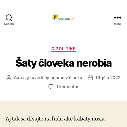
Search
Menu
Humanisti.sk
Kategórie
O POLITIKE
Šaty človeka nerobia
Autor:
je uvedený priamo v článku
19. júla 2022
Autor
Dátum
článku
článku
na
1 komentár
Šaty
človeka
nerobia
Aj tak sa dívajte na ľudí, aké kabáty nosia.