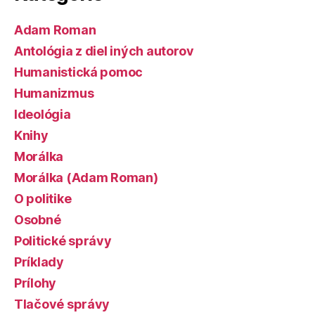
Adam Roman
Antológia z diel iných autorov
Humanistická pomoc
Humanizmus
Ideológia
Knihy
Morálka
Morálka (Adam Roman)
O politike
Osobné
Politické správy
Príklady
Prílohy
Tlačové správy