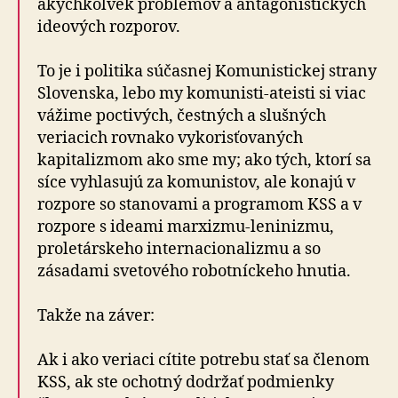
akýchkoľvek problémov a antagonistických
ideových rozporov.
To je i politika súčasnej Komunistickej strany
Slovenska, lebo my komunisti-ateisti si viac
vážime poctivých, čestných a slušných
veriacich rovnako vykorisťovaných
kapitalizmom ako sme my; ako tých, ktorí sa
síce vyhlasujú za komunistov, ale konajú v
rozpore so stanovami a programom KSS a v
rozpore s ideami marxizmu-leninizmu,
proletárskeho internacionalizmu a so
zásadami svetového robotníckeho hnutia.
Takže na záver:
Ak i ako veriaci cítite potrebu stať sa členom
KSS, ak ste ochotný dodržať podmienky