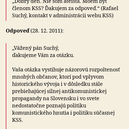
„Dobrý deň. Nie som ateista. Môem byť
členom KSS? Ďakujem za odpoveď.“ (Rafael
Suchý, kontakt v administrácii webu KSS)
Odpoveď
(28. 12. 2011):
„Vážený pán Suchý,
ďakujeme Vám za otázku.
Vaša otázka vystihuje názorovú rozpoltenosť
mnohých občanov, ktorí pod vplyvom
historického vývoja i v dôsledku stále
prebiehajúcej silnej antikomunistickej
propagandy na Slovensku i vo svete
nedostatočne poznajú politiku
komunistického hnutia i politiku súčasnej
KSS.