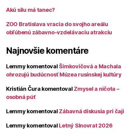
Akú silu má tanec?
ZOO Bratislava vracia do svojho areálu
obľúbenú zábavno-vzdelávaciu atrakciu
Najnovšie komentáre
Lemmy
komentoval
Šimkovičová a Machala
ohrozujú budúcnosť Múzea rusínskej kultúry
Kristián Čura
komentoval
Zmysel a ničota –
osobná púť
Lemmy
komentoval
Zábavná diskusia pri čaji
Lemmy
komentoval
Letný Slnovrat 2026