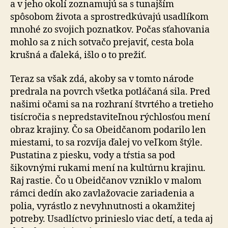
a v jeho okolí zoznamujú sa s tunajším
spôsobom života a sprostredkúvajú usadlíkom
mnohé zo svojich poznatkov. Počas sťahovania
mohlo sa z nich sotvačo prejaviť, cesta bola
krušná a ďaleká, išlo o to prežiť.
Teraz sa však zdá, akoby sa v tomto národe
predrala na povrch všetka potláčaná sila. Pred
našimi očami sa na rozhraní štvrtého a tretieho
tisícročia s nepredstaviteľnou rýchlosťou mení
obraz krajiny. Čo sa Obeidčanom podarilo len
miestami, to sa rozvíja ďalej vo veľkom štýle.
Pustatina z piesku, vody a tŕstia sa pod
šikovnými rukami mení na kultúrnu krajinu.
Raj rastie. Čo u Obeidčanov vzniklo v malom
rámci dedín ako zavlažovacie zariadenia a
polia, vyrástlo z nevyhnutnosti a okamžitej
potreby. Usadlíctvo prinieslo viac detí, a teda aj