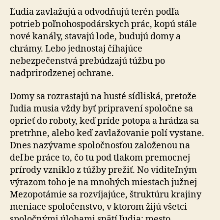
Ľudia zavlažujú a odvodňujú terén podľa
potrieb poľnohospodárskych prác, kopú stále
nové kanály, stavajú lode, budujú domy a
chrámy. Lebo jednostaj číhajúce
nebezpečenstvá prebúdzajú túžbu po
nadprirodzenej ochrane.
Domy sa rozrastajú na husté sídliská, pretože
ľudia musia vždy byť pripravení spoločne sa
oprieť do roboty, keď príde potopa a hrádza sa
pretrhne, alebo keď zavlažovanie polí vystane.
Dnes nazývame spoločnosťou založenou na
deľbe práce to, čo tu pod tlakom premocnej
prírody vzniklo z túžby prežiť. No viditeľným
výrazom toho je na mnohých miestach južnej
Mezopotámie sa rozvíjajúce, štruktúru krajiny
meniace spoločenstvo, v ktorom žijú všetci
spoločnými úlohami spätí ľudia: mesto.