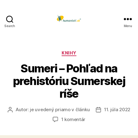
Search
Menu
Humanisti.sk
Kategórie
KNIHY
Sumeri – Pohľad na
prehistóriu Sumerskej
ríše
Autor:
je uvedený priamo v článku
11. júla 2022
Autor
Dátum
článku
článku
na
1 komentár
Sumeri
–