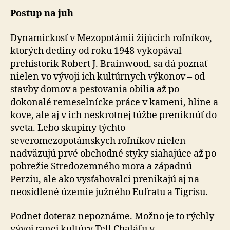
Postup na juh
Dynamickosť v Mezopotámii žijúcich roľníkov,
ktorých dediny od roku 1948 vykopával
prehistorik Robert J. Brainwood, sa dá poznať
nielen vo vývoji ich kultúrnych výkonov – od
stavby domov a pestovania obilia až po
dokonalé remeselnícke práce v kameni, hline a
kove, ale aj v ich neskrotnej túžbe preniknúť do
sveta. Lebo skupiny týchto
severomezopotámskych roľníkov nielen
nadväzujú prvé obchodné styky siahajúce až po
pobrežie Stredozemného mora a západnú
Perziu, ale ako vysťahovalci prenikajú aj na
neosídlené územie južného Eufratu a Tigrisu.
Podnet doteraz nepoznáme. Možno je to rýchly
vývoj ranej kultúry Tell Chaláfu v