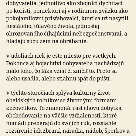
dobyvatelia, jednotlivo ako zbojníci dychtiaci
po koristi, poniektorí aj v rodinnom zväzku ako
pokojamilovní prisťahovalci, ktorí sa už nasýtili
nestáleho, túlavého života, jednostaj
ohrozovaného číhajúcimi nebezpečenstvami, a
hľadajú súcu zem na obrábanie.
V údoliach riek je ešte miesto pre všetkých.
Dokonca aj bojachtiví dobyvatelia nachádzajú
málo toho, čo láka vziať či zničiť to. Preto sa
alebo usadia, alebo stiahnu späť do púští.
V týchto storočiach splýva kultúrny život
obeidských roľníkov so životnými formami
kočovníkov. To znamená: rast chovu dobytka,
obchodovanie na väčšie vzdialenosti, ktoré
nomádi preberajú do svojich rúk, rozsiahle
rozšírenie ich zbraní, náradia, nádob, šperkov a