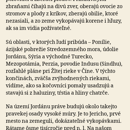
zbraňami číhajú na divú zver, oberajú ovocie zo
stromov a plody z kríkov, zberajú obilie, ktoré
nezasiali, a zo zeme vykopávajú korene i hľuzy,
ak sa im vidia požívateľné.
Sú oblasti, v ktorých ľudí pribúda – Ponílie,
ázijské pobrežie Stredozemného mora, údolie
Jordánu, Sýria a východné Turecko,
Mezopotámia, Perzia, povodie Indusu (Sindhu),
rozľahlé pláne pri Žltej rieke v Číne. V týchto
končinách, zväčša zvýhodnených riekami,
vidíme, ako sa kočovníci pomaly usadzujú a
stavajú si z haluziny, tŕstia a hliny chatrče.
Na území Jordánu práve budujú okolo takejto
pravekej osady vysoké múry. Je to Jericho, prvé
mesto na zemeguli, dokázateľné vykopávkami.
Rátame ôsme tisícročie pred n. l. Na našom