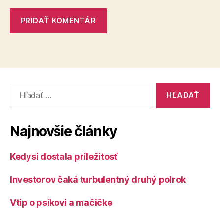
Vyhľadať:
Najnovšie články
Kedysi dostala príležitosť
Investorov čaká turbulentný druhý polrok
Vtip o psíkovi a mačičke