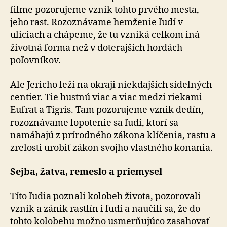
filme pozorujeme vznik tohto prvého mesta,
jeho rast. Rozoznávame hemženie ľudí v
uliciach a chápeme, že tu vzniká celkom iná
životná forma než v doterajších hordách
poľovníkov.
Ale Jericho leží na okraji niekdajších sídelných
centier. Tie hustnú viac a viac medzi riekami
Eufrat a Tigris. Tam pozorujeme vznik dedín,
rozoznávame lopotenie sa ľudí, ktorí sa
namáhajú z prírodného zákona klíčenia, rastu a
zrelosti urobiť zákon svojho vlastného konania.
Sejba, žatva, remeslo a priemysel
Títo ľudia poznali kolobeh života, pozorovali
vznik a zánik rastlín i ľudí a naučili sa, že do
tohto kolobehu možno usmerňujúco zasahovať