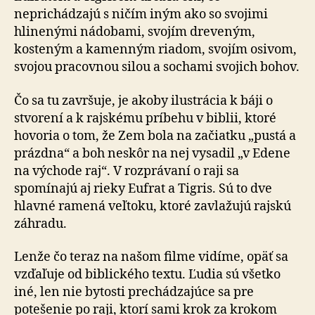
neprichádzajú s ničím iným ako so svojimi
hlinenými nádobami, svojím dreveným,
kosteným a kamenným riadom, svojím osivom,
svojou pracovnou silou a sochami svojich bohov.
Čo sa tu završuje, je akoby ilustrácia k báji o
stvorení a k rajskému príbehu v biblii, ktoré
hovoria o tom, že Zem bola na začiatku „pustá a
prázdna“ a boh neskôr na nej vysadil „v Edene
na východe raj“. V rozprávaní o raji sa
spomínajú aj rieky Eufrat a Tigris. Sú to dve
hlavné ramená veľtoku, ktoré zavlažujú rajskú
záhradu.
Lenže čo teraz na našom filme vidíme, opäť sa
vzďaľuje od biblického textu. Ľudia sú všetko
iné, len nie bytosti prechádzajúce sa pre
potešenie po raji, ktorí sami krok za krokom