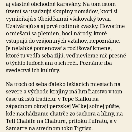
aj vlastné obchodné karavány. Na tom istom
území sa usadzujú skupiny nomádov, ktorí si
vymieňajú s Obeidčanmi všakovaký tovar.
Uzatvárajú sa aj prvé rodinné zväzky. Hovoríme
o miešaní sa plemien, hoci národy, ktoré
vstupujú do vzájomných vzťahov, nepoznáme.
Je neľahké pomenovať a rozlišovať kmene,
ktoré tu vedľa seba žijú, veď nevieme nič presné
o týchto ľuďoch ani o ich reči. Poznáme iba
svedectvá ich kultúry.
Na troch od seba ďaleko ležiacich miestach na
severe a východe krajiny má hrnčiarstvo v tom
čase už istú tradíciu: v Tepe Sialku na
západnom okraji perzskej Veľkej soľnej púšte,
kde nachádzame chatrče zo šachora a hliny, na
Tell Chaláfe na Chabure, prítoku Eufratu, a v
Samarre na strednom toku Tigrisu.