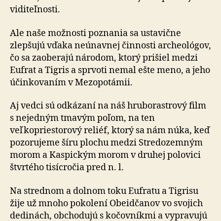
viditeľnosti.
Ale naše možnosti poznania sa ustavične
zlepšujú vďaka neúnavnej činnosti archeológov,
čo sa zaoberajú národom, ktorý prišiel medzi
Eufrat a Tigris a sprvoti nemal ešte meno, a jeho
účinkovaním v Mezopotámii.
Aj vedci sú odkázaní na náš hruborastrový film
s nejedným tmavým poľom, na ten
veľkopriestorový reliéf, ktorý sa nám núka, keď
pozorujeme šíru plochu medzi Stredozemným
morom a Kaspickým morom v druhej polovici
štvrtého tisícročia pred n. l.
Na strednom a dolnom toku Eufratu a Tigrisu
žije už mnoho pokolení Obeidčanov vo svojich
dedinách, obchodujú s kočovníkmi a vypravujú