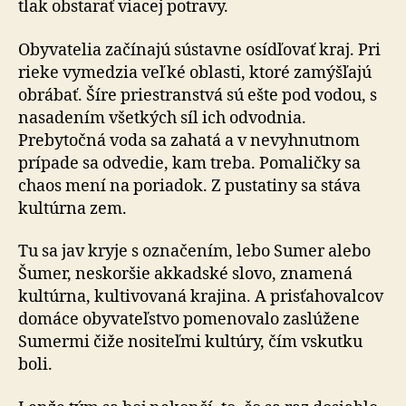
tlak obstarať viacej potravy.
Obyvatelia začínajú sústavne osídľovať kraj. Pri
rieke vymedzia veľké oblasti, ktoré zamýšľajú
obrábať. Šíre priestranstvá sú ešte pod vodou, s
nasadením všetkých síl ich odvodnia.
Prebytočná voda sa zahatá a v nevyhnutnom
prípade sa odvedie, kam treba. Pomaličky sa
chaos mení na poriadok. Z pustatiny sa stáva
kultúrna zem.
Tu sa jav kryje s označením, lebo Sumer alebo
Šumer, neskoršie akkadské slovo, znamená
kultúrna, kultivovaná krajina. A prisťahovalcov
domáce obyvateľstvo pomenovalo zaslúžene
Sumermi čiže nositeľmi kultúry, čím vskutku
boli.