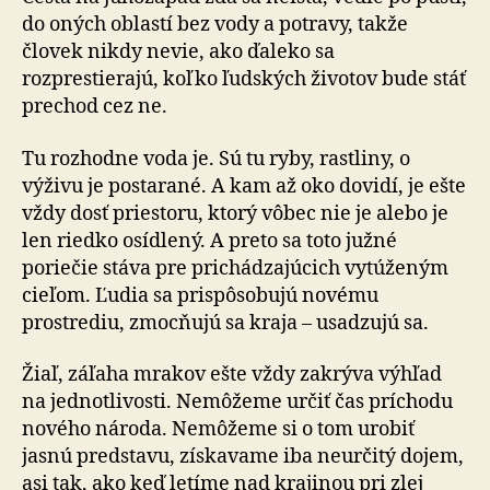
do oných oblastí bez vody a potravy, takže
človek nikdy nevie, ako ďaleko sa
rozprestierajú, koľko ľudských životov bude stáť
prechod cez ne.
Tu rozhodne voda je. Sú tu ryby, rastliny, o
výživu je postarané. A kam až oko dovidí, je ešte
vždy dosť priestoru, ktorý vôbec nie je alebo je
len riedko osídlený. A preto sa toto južné
poriečie stáva pre prichádzajúcich vytúženým
cieľom. Ľudia sa prispôsobujú novému
prostrediu, zmocňujú sa kraja – usadzujú sa.
Žiaľ, záľaha mrakov ešte vždy zakrýva výhľad
na jednotlivosti. Nemôžeme určiť čas príchodu
nového národa. Nemôžeme si o tom urobiť
jasnú predstavu, získavame iba neurčitý dojem,
asi tak, ako keď letíme nad krajinou pri zlej