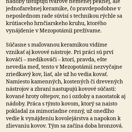
nádoby ustupujú tvarove nemenej peknej, ale
jednofarebnej keramike, čo pravdepodobne v
neposlednom rade súvisí s technikou rýchle sa
krútiaceho hrnčiarskeho kruhu, ktorého
vynájdenie v Mezopotámii prežívame.
Súčasne s maľovanou keramikou vidíme
vznikať aj kovové nástroje. Pri práci sú prví
kováči – medikováči – ktorí, pravda, ešte
nevedia meď, tento v Mezopotámii nezvyčajne
zriedkavý kov, liať, ale už ho vedia kovať.
Namiesto kamenných, kostených či drevených
nástrojov a zbraní nastupujú kovové súčasti:
kované hroty oštepov, no i ozdoby a naostatok aj
nádoby. Práca s týmto kovom, ktorý sa naisto
pokladal za mimoriadne cenný, už onedlho
vedie k vynájdeniu kovolejárstva a napokon k
zlievaniu kovov. Tým sa začína doba bronzová.