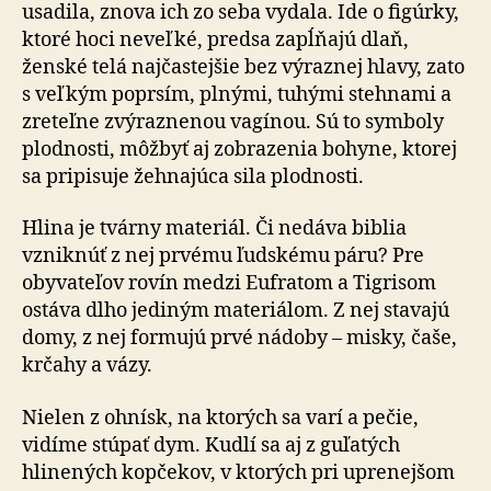
usadila, znova ich zo seba vydala. Ide o figúrky,
ktoré hoci neveľké, predsa zapĺňajú dlaň,
ženské telá najčastejšie bez výraznej hlavy, zato
s veľkým poprsím, plnými, tuhými stehnami a
zreteľne zvýraznenou vagínou. Sú to symboly
plodnosti, môžbyť aj zobrazenia bohyne, ktorej
sa pripisuje žehnajúca sila plodnosti.
Hlina je tvárny materiál. Či nedáva biblia
vzniknúť z nej prvému ľudskému páru? Pre
obyvateľov rovín medzi Eufratom a Tigrisom
ostáva dlho jediným materiálom. Z nej stavajú
domy, z nej formujú prvé nádoby – misky, čaše,
krčahy a vázy.
Nielen z ohnísk, na ktorých sa varí a pečie,
vidíme stúpať dym. Kudlí sa aj z guľatých
hlinených kopčekov, v ktorých pri uprenejšom