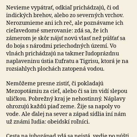
Nevieme vypátrať, odkiaľ prichádzajú, či od
indických brehov, alebo zo severných vrchov.
Nerozumieme ani ich reč, ale poznávame ich
cieľavedomé smerovanie: zdá sa, že ich
zámerom je skôr nájsť novú vlasť než púšťať sa
do boja s národmi priechodných území. Vo
vlnách prichádzajú na takmer ľudoprázdnu
naplaveninu ústia Eufratu a Tigrisu, ktorá je na
rozsiahlych plochách zatopená vodou.
Nemôžeme presne zistiť, či pokladajú
Mezopotámiu za cieľ, alebo či sa im vidí slepou
uličkou. Pobrežný kraj je nehostinný. Náplavy
ohrozujú každú piaď zeme. Žije sa napoly vo
vode. Ale ďalej na sever a západ sídlia iní nám
už známi ľudia: obeidskí roľníci.
Cesta na juhozápad zdá sa neistá, vedie po púšti,