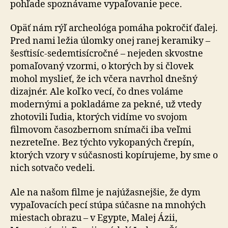
pohľade spoznávame vypaľovanie pece.
Opäť nám rýľ archeológa pomáha pokročiť ďalej.
Pred nami ležia úlomky onej ranej keramiky –
šesťtisíc-sedemtisícročné – nejeden skvostne
pomaľovaný vzormi, o ktorých by si človek
mohol myslieť, že ich včera navrhol dnešný
dizajnér. Ale koľko vecí, čo dnes voláme
modernými a pokladáme za pekné, už vtedy
zhotovili ľudia, ktorých vidíme vo svojom
filmovom časozbernom snímači iba veľmi
nezreteľne. Bez týchto vykopaných črepín,
ktorých vzory v súčasnosti kopírujeme, by sme o
nich sotvačo vedeli.
Ale na našom filme je najúžasnejšie, že dym
vypaľovacích pecí stúpa súčasne na mnohých
miestach obrazu – v Egypte, Malej Ázii,