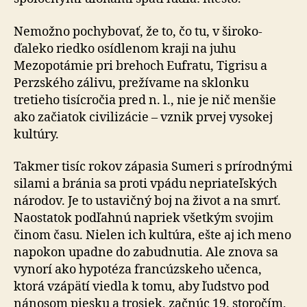
Nemožno pochybovať, že to, čo tu, v široko-
ďaleko riedko osídlenom kraji na juhu
Mezopotámie pri brehoch Eufratu, Tigrisu a
Perzského zálivu, prežívame na sklonku
tretieho tisícročia pred n. l., nie je nič menšie
ako začiatok civilizácie – vznik prvej vysokej
kultúry.
Takmer tisíc rokov zápasia Sumeri s prírodnými
silami a bránia sa proti vpádu nepriateľských
národov. Je to ustavičný boj na život a na smrť.
Naostatok podľahnú napriek všetkým svojim
činom času. Nielen ich kultúra, ešte aj ich meno
napokon upadne do zabudnutia. Ale znova sa
vynorí ako hypotéza francúzskeho učenca,
ktorá vzápätí viedla k tomu, aby ľudstvo pod
nánosom piesku a trosiek, začnúc 19. storočím,