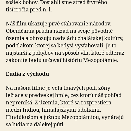
sošiek bohov. Dosiahli sme stred štvrtého
tisícročia pred n. l.
Náš film ukazuje prvé sťahovanie národov.
Obeidčania prúdia nazad na svoje pôvodné
územia a ohrozujú nadvládu chaláfskej kultúry,
pod tlakom ktorej sa kedysi vysťahovali. Je to
najstarší z pohybov na spôsob vĺn, ktoré odteraz
zákonite budú určovať históriu Mezopotámie.
Ľudia z východu
Na našom filme je veľa tmavých polí, zóny
ležiace v predvekej hmle, cez ktorú náš pohľad
nepreniká. Z územia, ktoré sa rozprestiera
medzi Indiou, himalájskymi údoliami,
Hindúkušom a južnou Mezopotámiou, vynárajú
sa ľudia na ďalekej púti.