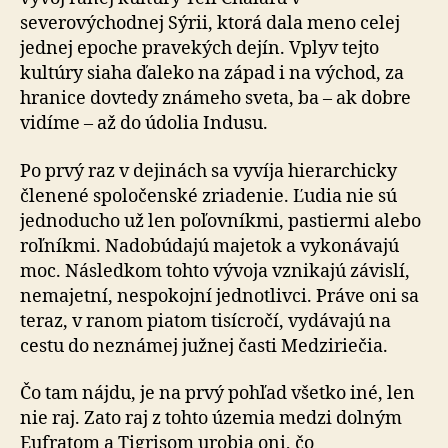
severovýchodnej Sýrii, ktorá dala meno celej
jednej epoche pravekých dejín. Vplyv tejto
kultúry siaha ďaleko na západ i na východ, za
hranice dovtedy známeho sveta, ba – ak dobre
vidíme – až do údolia Indusu.
Po prvý raz v dejinách sa vyvíja hierarchicky
členené spoločenské zriadenie. Ľudia nie sú
jednoducho už len poľovníkmi, pastiermi alebo
roľníkmi. Nadobúdajú majetok a vykonávajú
moc. Následkom tohto vývoja vznikajú závislí,
nemajetní, nespokojní jednotlivci. Práve oni sa
teraz, v ranom piatom tisícročí, vydávajú na
cestu do neznámej južnej časti Medziriečia.
Čo tam nájdu, je na prvý pohľad všetko iné, len
nie raj. Zato raj z tohto územia medzi dolným
Eufratom a Tigrisom urobia oni, čo