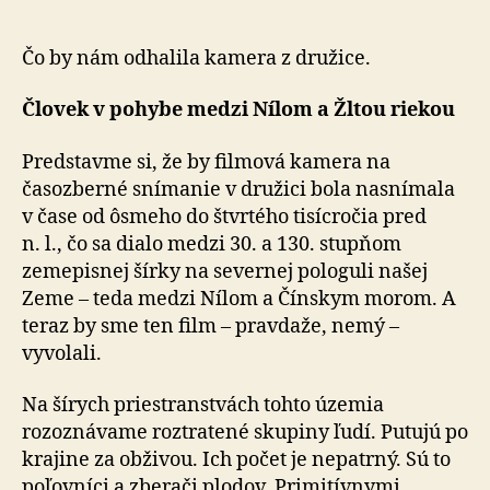
Pohľad
na
prehistóriu
Čo by nám odhalila kamera z družice.
Sumerskej
ríše
Človek v pohybe medzi Nílom a Žltou riekou
Predstavme si, že by filmová kamera na
časozberné snímanie v družici bola nasnímala
v čase od ôsmeho do štvrtého tisícročia pred
n. l., čo sa dialo medzi 30. a 130. stupňom
zemepisnej šírky na severnej pologuli našej
Zeme – teda medzi Nílom a Čínskym morom. A
teraz by sme ten film – pravdaže, nemý –
vyvolali.
Na šírych priestranstvách tohto územia
rozoznávame roztratené skupiny ľudí. Putujú po
krajine za obživou. Ich počet je nepatrný. Sú to
poľovníci a zberači plodov. Primitívnymi