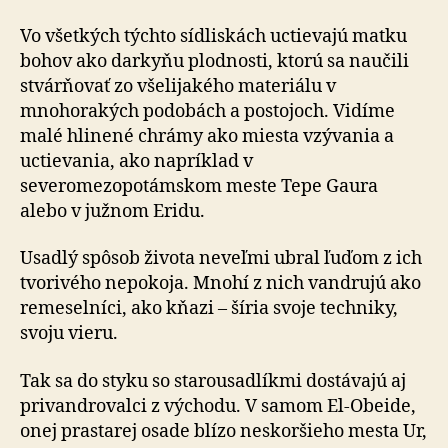
Vo všetkých týchto sídliskách uctievajú matku
bohov ako darkyňu plodnosti, ktorú sa naučili
stvárňovať zo všelijakého materiálu v
mnohorakých podobách a postojoch. Vidíme
malé hlinené chrámy ako miesta vzývania a
uctievania, ako napríklad v
severomezopotámskom meste Tepe Gaura
alebo v južnom Eridu.
Usadlý spôsob života neveľmi ubral ľuďom z ich
tvorivého nepokoja. Mnohí z nich vandrujú ako
remeselníci, ako kňazi – šíria svoje techniky,
svoju vieru.
Tak sa do styku so starousadlíkmi dostávajú aj
privandrovalci z východu. V samom El-Obeide,
onej prastarej osade blízo neskoršieho mesta Ur,