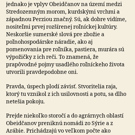
jednako je vplyv Obeidčanov na území medzi
Stredozemným morom, kurdskými vrchmi a
západnou Perziou značný. Sú, ak dobre vidíme,
nositeľmi prvej rozšírenej roľníckej kultúry.
Neskoršie sumerské slová pre zbožie a
poľnohospodárske náradie, ako aj
pomenovania pre roľníka, pastiera, murára sú
výpožičky z ich reči. To znamená, že
prapôvodné pojmy usadlého roľníckeho života
utvorili pravdepodobne oni.
Pravda, úspech plodí závisť. Stvoritelia raja,
ktorý tu vznikol z ich usilovnosti a potu, sa dlho
netešia pokoju.
Prejde niekoľko storočí a do agrárnych oblastí
Obeidčanov preniknú nomádi zo Sýrie a z
Arábie. Prichádzajú vo veľkom počte ako