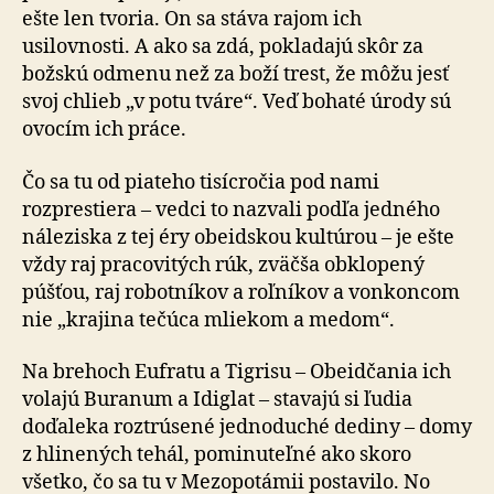
ešte len tvoria. On sa stáva rajom ich
usilovnosti. A ako sa zdá, pokladajú skôr za
božskú odmenu než za boží trest, že môžu jesť
svoj chlieb „v potu tváre“. Veď bohaté úrody sú
ovocím ich práce.
Čo sa tu od piateho tisícročia pod nami
rozprestiera – vedci to nazvali podľa jedného
náleziska z tej éry obeidskou kultúrou – je ešte
vždy raj pracovitých rúk, zväčša obklopený
púšťou, raj robotníkov a roľníkov a vonkoncom
nie „krajina tečúca mliekom a medom“.
Na brehoch Eufratu a Tigrisu – Obeidčania ich
volajú Buranum a Idiglat – stavajú si ľudia
doďaleka roztrúsené jednoduché dediny – domy
z hlinených tehál, pominuteľné ako skoro
všetko, čo sa tu v Mezopotámii postavilo. No