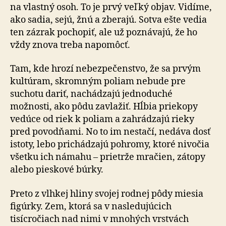
na vlastný osoh. To je prvý veľký objav. Vidíme,
ako sadia, sejú, žnú a zberajú. Sotva ešte vedia
ten zázrak pochopiť, ale už poznávajú, že ho
vždy znova treba napomôcť.
Tam, kde hrozí nebezpečenstvo, že sa prvým
kultúram, skromným poliam nebude pre
suchotu dariť, nachádzajú jednoduché
možnosti, ako pôdu zavlažiť. Hĺbia priekopy
vedúce od riek k poliam a zahrádzajú rieky
pred povodňami. No to im nestačí, nedáva dosť
istoty, lebo prichádzajú pohromy, ktoré nivočia
všetku ich námahu – prietrže mračien, zátopy
alebo pieskové búrky.
Preto z vlhkej hliny svojej rodnej pôdy miesia
figúrky. Zem, ktorá sa v nasledujúcich
tisícročiach nad nimi v mnohých vrstvách