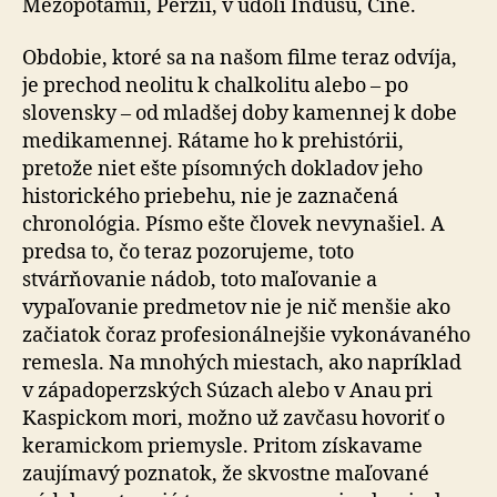
Mezopotámii, Perzii, v údolí Indusu, Číne.
Obdobie, ktoré sa na našom filme teraz odvíja,
je prechod neolitu k chalkolitu alebo – po
slovensky – od mladšej doby kamennej k dobe
medikamennej. Rátame ho k prehistórii,
pretože niet ešte písomných dokladov jeho
historického priebehu, nie je zaznačená
chronológia. Písmo ešte človek nevynašiel. A
predsa to, čo teraz pozorujeme, toto
stvárňovanie nádob, toto maľovanie a
vypaľovanie predmetov nie je nič menšie ako
začiatok čoraz profesionálnejšie vykonávaného
remesla. Na mnohých miestach, ako napríklad
v západoperzských Súzach alebo v Anau pri
Kaspickom mori, možno už zavčasu hovoriť o
keramickom priemysle. Pritom získavame
zaujímavý poznatok, že skvostne maľované