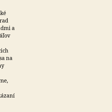
ské
 rad
admi a
ráľov
cich
sa na
ny
eme,
kázaní