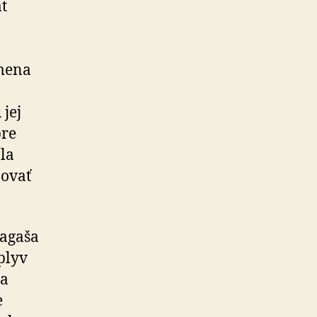
át
ž
 mena
jej
pre
la
jovať
Lagaša
plyv
la
e