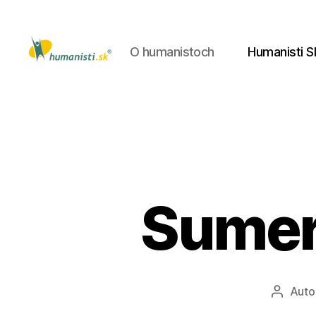
O humanistoch
Humanisti S
Humanisti.sk
Sumer
Auto
Autor
článku