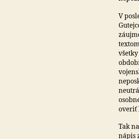
V posl
Gutejc
záujmo
textom
všetky
období
vojens
neposk
neutrá
osobne
overiť
Tak na
nápis 