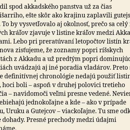
dil spod akkadského panstva už za čias
išarriho, ešte skôr ako krajinu zaplavili gutej
. To by vysvetľovalo aj okolnosť, prečo sa celý
ch kráľov zjavuje v listine kráľov medzi Akk
ami. Lebo pri preratúvaní letopočtov listín k
nova zisťujeme, že zoznamy popri ríšskych
tách z Akkadu a už predtým popri dominujú
iách uvádzajú aj iné poradia vladárov. Preto 
e definitívnej chronológie nedajú použiť listi
, hoci boli – aspoň v druhej polovici tretieho
očia – navidomoči veľmi presne vedené. Nevi
ebiehajú jednokoľajne a kde – ako v prípade
, Uruku a Gutejcov – viackoľajne. Tu sme od
e dohady. Presné prechody medzi údajmi
náme.