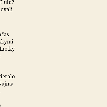
Elulu?
novali
ačas
nskými
dnotky
e
tieralo
 Najmä
i
e