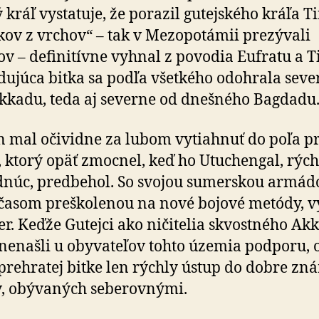
 kráľ vystatuje, že porazil gutejského kráľa T
kov z vrchov“ – tak v Mezopotámii prezývali
ov – definitívne vyhnal z povodia Eufratu a Ti
ujúca bitka sa podľa všetkého odohrala seve
kkadu, teda aj severne od dnešného Bagdadu
n mal očividne za lubom vytiahnuť do poľa pr
 ktorý opäť zmocnel, keď ho Utuchengal, rých
núc, predbehol. So svojou sumerskou armád
asom preškolenou na nové bojové metódy, v
er. Keďže Gutejci ako ničitelia skvostného Ak
 nenašli u obyvateľov tohto územia podporu, o
prehratej bitke len rýchly ústup do dobre z
, obývaných seberovnými.