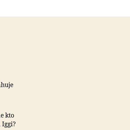
–
Gudeove
sochy
ahuje
e kto
 Iggi?