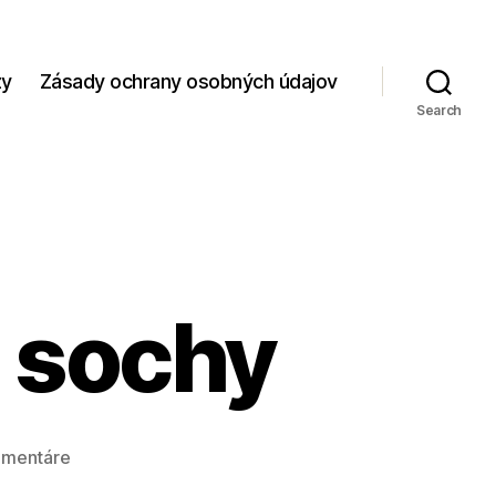
zy
Zásady ochrany osobných údajov
Search
 sochy
na
omentáre
Sumeri