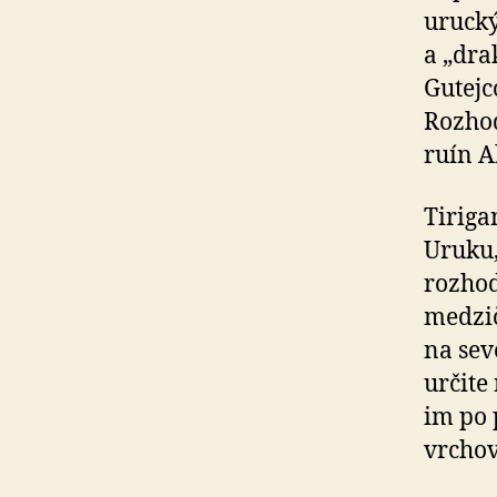
urucký
a „dra
Gutejc
Rozhod
ruín A
Tiriga
Uruku,
rozhod
medzič
na sev
určite
im po 
vrchov