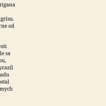
irigana
grisu.
rne od
.
oti
le sa
ou,
yrazil
kadu
stal
námych