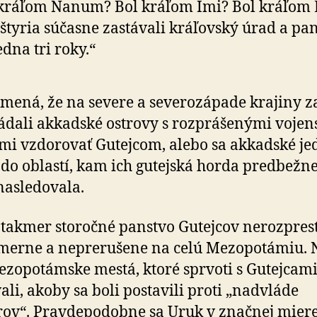
kráľom Nanum? Bol kráľom Imi? Bol kráľom 
 štyria súčasne zastávali kráľovský úrad a pa
dna tri roky.“
mená, že na severe a severozápade krajiny z
ládali akkadské ostrovy s rozprášenými voje
mi vzdorovať Gutejcom, alebo sa akkadské je
i do oblastí, kam ich gutejská horda predbežn
asledovala.
 takmer storočné panstvo Gutejcov nerozpres
merne a neprerušene na celú Mezopotámiu.
zopotámske mestá, ktoré sprvoti s Gutejcam
ali, akoby sa boli postavili proti „nadvláde
ov“. Pravdepodobne sa Uruk v značnej mier