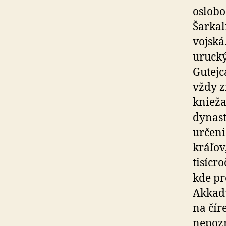
oslobo
Šarkal
vojská
urucký
Gutejc
vždy z
knieža
dynast
určeni
kráľov
tisícr
kde pr
Akkadu
na čír
nepoz