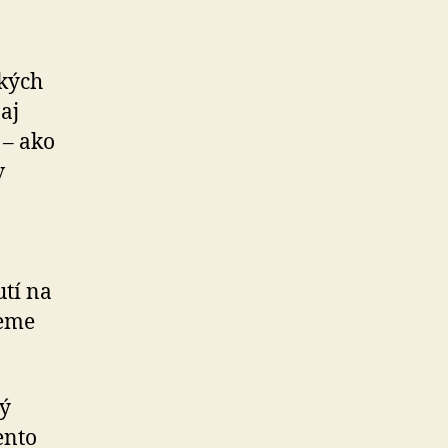
ských
aj
 – ako
v
utí na
žeme
ký
ento