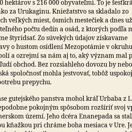
0 hektárov s 216 000 obyvateľmi. To je šesťkr
ako za Urukaginu. Kniežatstvo sa skladalo zo
ch veľkých miest, ôsmich mestečiek a dnes u
iteľného počtu dedín a osád, z ktorých podľa
e štyridsať. Zo súvekých údajov získavame
avy o hustom osídlení Mezopotámie v okruhu 
olí a ozrejmí sa nám aj to, aký význam mal 
 ľudí obchod. Bez rozsiahleho dovozu by nebo
ká spoločnosť mohla jestvovať, tobôž uspoko
potrebu prepychu.
ase gutejského panstva mohol kráľ Urbaba z 
podobne pokojným spôsobom rozšíriť svoj v
erskom území. Jeho dcéra Enanepada sa sta
u kňažkou pri chráme boha mesiaca v Ure. J