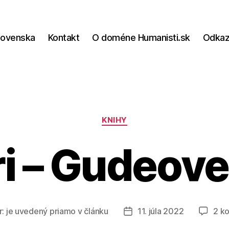
lovenska
Kontakt
O doméne Humanisti.sk
Odka
Kategórie
KNIHY
i – Gudeove
r:
je uvedený priamo v článku
11. júla 2022
2 k
Dátum
článku