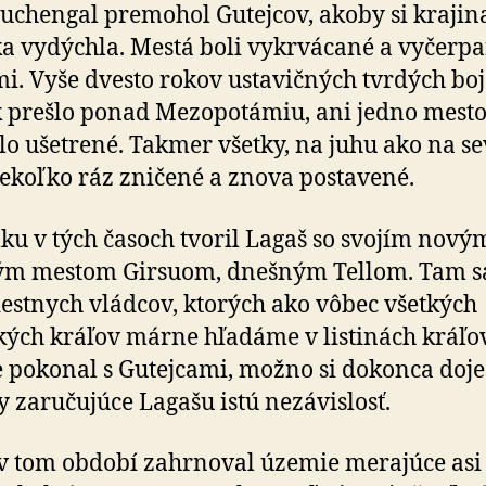
uchengal premohol Gutejcov, akoby si krajin
a vydýchla. Mestá boli vykrvácané a vyčerp
i. Vyše dvesto rokov ustavičných tvrdých boj
 prešlo ponad Mezopotámiu, ani jedno mest
lo ušetrené. Takmer všetky, na juhu ako na se
iekoľko ráz zničené a znova postavené.
u v tých časoch tvoril Lagaš so svojím nový
ým mestom Girsuom, dnešným Tellom. Tam sa
estnych vládcov, ktorých ako vôbec všetkých
kých kráľov márne hľadáme v listinách kráľov
 pokonal s Gutejcami, možno si dokonca doje
 zaručujúce Lagašu istú nezávislosť.
v tom období zahrnoval územie merajúce asi