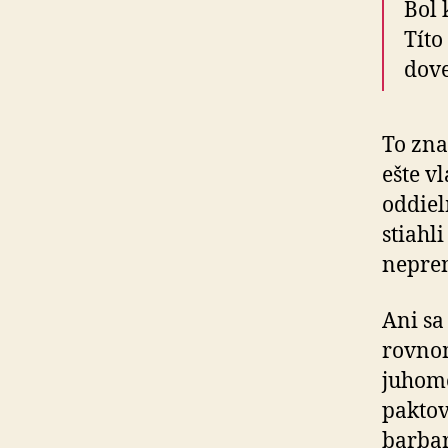
Bol 
Títo
dove
To zna
ešte v
oddiel
stiahl
nepren
Ani sa
rovno
juhome
paktov
barbar