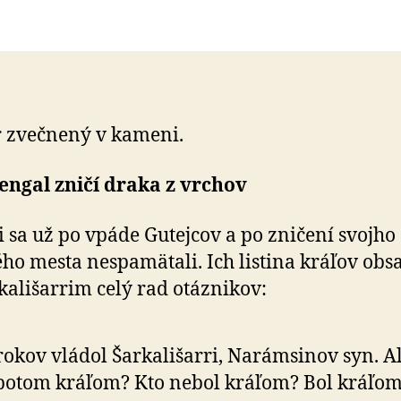
 zvečnený v kameni.
engal zničí draka z vrchov
 sa už po vpáde Gutejcov a po zničení svojho
ho mesta nespamätali. Ich listina kráľov obs
kališarrim celý rad otáznikov:
rokov vládol Šarkališarri, Narámsinov syn. Al
potom kráľom? Kto nebol kráľom? Bol kráľom