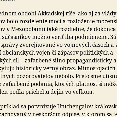
ednom období Akkadskej ríše, ako aj za vlády
ov bolo rozdelenie moci a rozloženie mocen
v v Mezopotámii také rozdielne, že dokonca 
 súčasníkov možno veriť iba podmienene. Sú
 správy zverejňované vo vojnových časoch a 
 občianskych vojen či zápasov politických a
kých síl – zafarbené silno propagandisticky a
ytujú historicky verný obraz. Mimostojacich
lnych pozorovateľov nebolo. Preto sme utisn
 zafarbené podania, ktorých platnosť si mô
 len podľa priebehu dejín vo veľkom.
príklad sa potvrdzuje Utuchengalov kráľovs
zachovaný v neskoršom odpise, v ktorom sa t