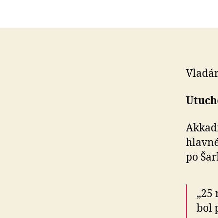
Vladár
Utuch
Akkadi
hlavné
po Šar
„25 
bol 