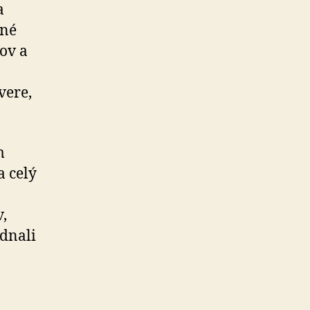
a
ané
ov a
o
vere,
m
 celý
,
dnali