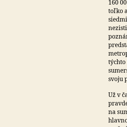
160 00
toľko 
siedmi
nezist
poznám
predst
metrop
týchto
sumers
svoju 
Už v č
pravde
na sum
hlavno