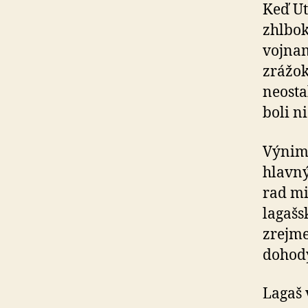
Keď Ut
zhlbok
vojnam
zrážok
neosta
boli n
Výnimk
hlavn
rad mi
lagašs
zrejme
dohody
Lagaš 