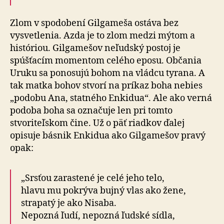
Zlom v spodobení Gilgameša ostáva bez
vysvetlenia. Azda je to zlom medzi mýtom a
históriou. Gilgamešov neľudský postoj je
spúšťacím momentom celého eposu. Občania
Uruku sa ponosujú bohom na vládcu tyrana. A
tak matka bohov stvorí na príkaz boha nebies
„podobu Ana, statného Enkidua“. Ale ako verná
podoba boha sa označuje len pri tomto
stvoriteľskom čine. Už o päť riadkov ďalej
opisuje básnik Enkidua ako Gilgamešov pravý
opak:
„Srsťou zarastené je celé jeho telo,
hlavu mu pokrýva bujný vlas ako žene,
strapatý je ako Nisaba.
Nepozná ľudí, nepozná ľudské sídla,