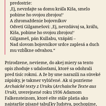
predostrie:
‚Ej, nevzdajte sa domu kráľa Kiša, smelo
pobime ho svojou zbrojou!‘
A zhromaždenie bojovníkov
Odvetí Gilgamešovi: ‚Ej, nevzdávaj sa, kráľu,
Kiša, pobime ho svojou zbrojou!‘
Gilgameš, pán Kullabu, vzápätí –
Nad slovom bojovníkov srdce zaplesá a duch
mu vzbĺkne odvahou.“
Prirodzene, nevieme, do akej miery sa tento
opis zhoduje s udalosťami, ktoré sa odohrali
pred tisíc rokmi. A že by sme narazili na súveké
zápisky, je takmer vylúčené. Ak si pozrieme
Archaické texty z Uruku
(
Archaische Texte aus
Uruk
), uverejnené roku 1936 Adamom
Falkensteinom, ktoré ešte stále platia ako
najstaršie písané tabuľky ľudstva, pochopíme,