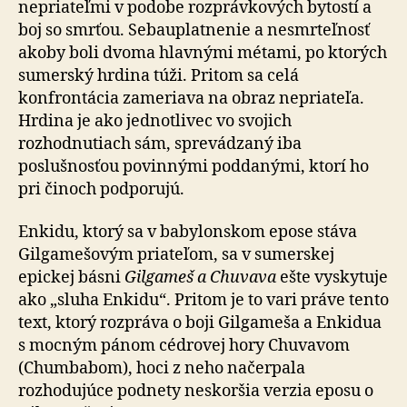
nepriateľmi v podobe rozprávkových bytostí a
boj so smrťou. Sebauplatnenie a nesmrteľnosť
akoby boli dvoma hlavnými métami, po ktorých
sumerský hrdina túži. Pritom sa celá
konfrontácia zameriava na obraz nepriateľa.
Hrdina je ako jednotlivec vo svojich
rozhodnutiach sám, sprevádzaný iba
poslušnosťou povinnými poddanými, ktorí ho
pri činoch podporujú.
Enkidu, ktorý sa v babylonskom epose stáva
Gilgamešovým priateľom, sa v sumerskej
epickej básni
Gilgameš a Chuvava
ešte vyskytuje
ako „sluha Enkidu“. Pritom je to vari práve tento
text, ktorý rozpráva o boji Gilgameša a Enkidua
s mocným pánom cédrovej hory Chuvavom
(Chumbabom), hoci z neho načerpala
rozhodujúce podnety neskoršia verzia eposu o