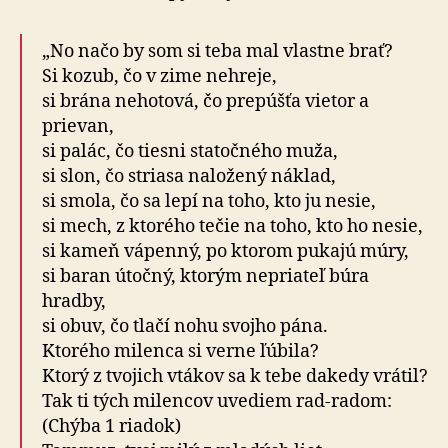
„No načo by som si teba mal vlastne brať?
Si kozub, čo v zime nehreje,
si brána nehotová, čo prepúšťa vietor a
prievan,
si palác, čo tiesni statočného muža,
si slon, čo striasa naložený náklad,
si smola, čo sa lepí na toho, kto ju nesie,
si mech, z ktorého tečie na toho, kto ho nesie,
si kameň vápenný, po ktorom pukajú múry,
si baran útočný, ktorým nepriateľ búra
hradby,
si obuv, čo tlačí nohu svojho pána.
Ktorého milenca si verne ľúbila?
Ktorý z tvojich vtákov sa k tebe dakedy vrátil?
Tak ti tých milencov uvediem rad-radom:
(Chýba 1 riadok)