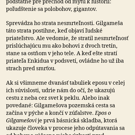
podstatné pre prechod od mýtu k histórii:
poľudštenie sa polobohov, gigantov.
Sprevádza ho strata nesmrteľnosti. Gilgameša
táto strata postihne, keď objaví ľudské
priateľstvo. Ale vedomie, že stratil nesmrteľnosť
prislúchajúcu mu ako bohovi z dvoch tretín,
stane sa ostňom v jeho tele. A keď ešte stratí
priateľa Enkidua v podsvetí, ovládne ho už iba
strach pred smrťou.
Ak si všimneme dvanásť tabuliek eposu v celej
ich súvislosti, udrie nám do očí, že ukazujú
cestu z neba cez svet k peklu. Alebo inak
povedané: Gilgamešova pozemská cesta sa
začína v pýche a končí v zúfalstve.
Epos o
Gilgamešovi
je prvá básnická skladba, ktorá
ukazuje človeka v procese jeho odpútavania sa