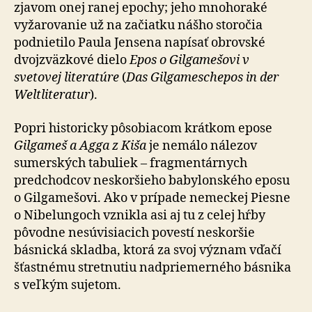
zjavom onej ranej epochy; jeho mnohoraké
vyžarovanie už na začiatku nášho storočia
podnietilo Paula Jensena napísať obrovské
dvojzväzkové dielo
Epos o Gilgamešovi v
svetovej literatúre
(
Das Gilgameschepos in der
Weltliteratur
).
Popri historicky pôsobiacom krátkom epose
Gilgameš a Agga z Kiša
je nemálo nálezov
sumerských tabuliek – fragmentárnych
predchodcov neskoršieho babylonského eposu
o Gilgamešovi. Ako v prípade nemeckej Piesne
o Nibelungoch vznikla asi aj tu z celej hŕby
pôvodne nesúvisiacich povestí neskoršie
básnická skladba, ktorá za svoj význam vďačí
šťastnému stretnutiu nadpriemerného básnika
s veľkým sujetom.