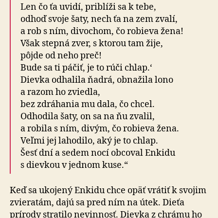
Len čo ťa uvidí, priblíži sa k tebe,
odhoď svoje šaty, nech ťa na zem zvalí,
a rob s ním, divochom, čo robieva žena!
Však stepná zver, s ktorou tam žije,
pôjde od neho preč!
Bude sa ti páčiť, je to rúči chlap.‘
Dievka odhalila ňadrá, obnažila lono
a razom ho zviedla,
bez zdráhania mu dala, čo chcel.
Odhodila šaty, on sa na ňu zvalil,
a robila s ním, divým, čo robieva žena.
Veľmi jej lahodilo, aký je to chlap.
Šesť dní a sedem nocí obcoval Enkidu
s dievkou v jednom kuse.“
Keď sa ukojený Enkidu chce opäť vrátiť k svojim
zvieratám, dajú sa pred ním na útek. Dieťa
prírody stratilo nevinnosť. Dievka z chrámu ho