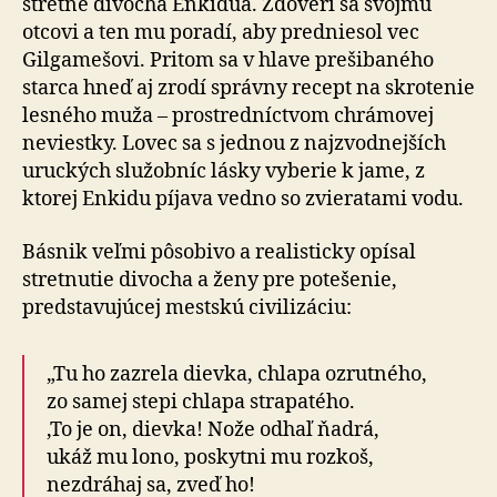
stretne divocha Enkidua. Zdôverí sa svojmu
otcovi a ten mu poradí, aby predniesol vec
Gilgamešovi. Pritom sa v hlave prešibaného
starca hneď aj zrodí správny recept na skrotenie
lesného muža – prostredníctvom chrámovej
neviestky. Lovec sa s jednou z najzvodnejších
uruckých služobníc lásky vyberie k jame, z
ktorej Enkidu píjava vedno so zvieratami vodu.
Básnik veľmi pôsobivo a realisticky opísal
stretnutie divocha a ženy pre potešenie,
predstavujúcej mestskú civilizáciu:
„Tu ho zazrela dievka, chlapa ozrutného,
zo samej stepi chlapa strapatého.
‚To je on, dievka! Nože odhaľ ňadrá,
ukáž mu lono, poskytni mu rozkoš,
nezdráhaj sa, zveď ho!