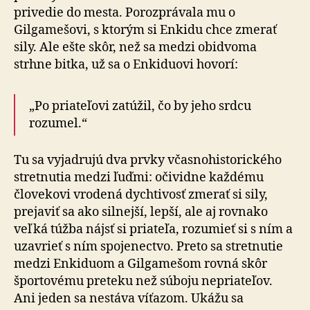
privedie do mesta. Porozprávala mu o
Gilgamešovi, s ktorým si Enkidu chce zmerať
sily. Ale ešte skôr, než sa medzi obidvoma
strhne bitka, už sa o Enkiduovi hovorí:
„Po priateľovi zatúžil, čo by jeho srdcu
rozumel.“
Tu sa vyjadrujú dva prvky včasnohistorického
stretnutia medzi ľuďmi: očividne každému
človekovi vrodená dychtivosť zmerať si sily,
prejaviť sa ako silnejší, lepší, ale aj rovnako
veľká túžba nájsť si priateľa, rozumieť si s ním a
uzavrieť s ním spojenectvo. Preto sa stretnutie
medzi Enkiduom a Gilgamešom rovná skôr
športovému preteku než súboju nepriateľov.
Ani jeden sa nestáva víťazom. Ukážu sa