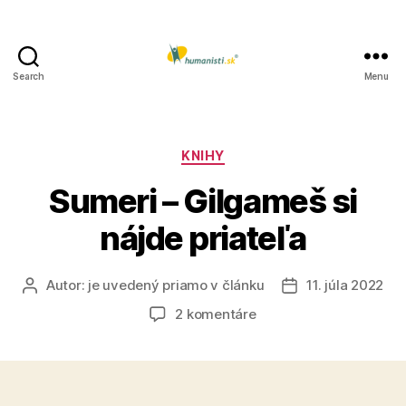
Search
Menu
Humanisti.sk
Kategórie
KNIHY
Sumeri – Gilgameš si
nájde priateľa
Autor:
je uvedený priamo v článku
11. júla 2022
Autor
Dátum
článku
článku
na
2 komentáre
Sumeri
–
Gilgameš
si