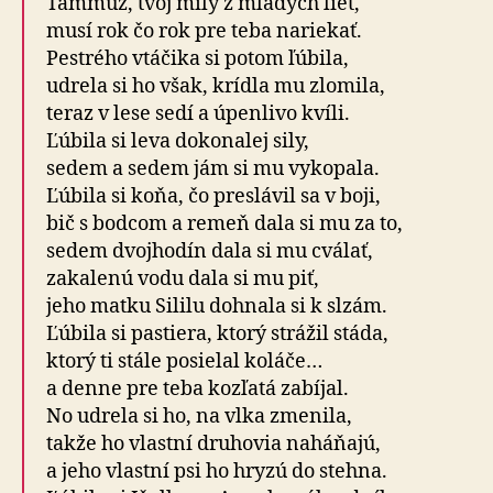
Tammuz, tvoj milý z mladých liet,
musí rok čo rok pre teba nariekať.
Pestrého vtáčika si potom ľúbila,
udrela si ho však, krídla mu zlomila,
teraz v lese sedí a úpenlivo kvíli.
Ľúbila si leva dokonalej sily,
sedem a sedem jám si mu vykopala.
Ľúbila si koňa, čo preslávil sa v boji,
bič s bodcom a remeň dala si mu za to,
sedem dvojhodín dala si mu cválať,
zakalenú vodu dala si mu piť,
jeho matku Sililu dohnala si k slzám.
Ľúbila si pastiera, ktorý strážil stáda,
ktorý ti stále posielal koláče…
a denne pre teba kozľatá zabíjal.
No udrela si ho, na vlka zmenila,
takže ho vlastní druhovia naháňajú,
a jeho vlastní psi ho hryzú do stehna.