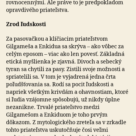
rovnocennými. Ale práve to je predpokladom
opravdivého priateľstva.
Zrod ľudskosti
Za pasovačkou a klíčiacim priateľstvom
Gilgameša a Enkidua sa skrýva – ako vôbec za
celým eposom – viac ako len povesť. Základná
etická myšlienka je zjavná. Divoch a sebecký
tyran sa chytili za pasy. Zistili svoje možnosti a
spriatelili sa. V tom je vyjadrená jedna črta
poľudšťovania sa. Rodí sa pocit ľudskosti a
napriek všetkým krivdám a ohavnostiam, ktoré
si ľudia vzájomne spôsobujú, už nikdy úplne
nezanikne. Trvalé priateľstvo medzi
Gilgamešom a Enkiduom je toho prvým
dôkazom. Z mytologického zreteľa sa v zrkadle
tohto priateľstva uskutočňuje čosi veľmi