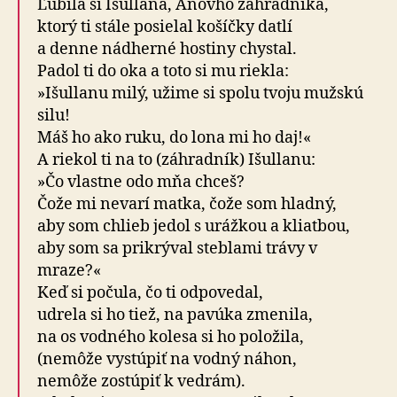
Ľúbila si Išullana, Anovho záhradníka,
ktorý ti stále posielal košíčky datlí
a denne nádherné hostiny chystal.
Padol ti do oka a toto si mu riekla:
»Išullanu milý, užime si spolu tvoju mužskú
silu!
Máš ho ako ruku, do lona mi ho daj!«
A riekol ti na to (záhradník) Išullanu:
»Čo vlastne odo mňa chceš?
Čože mi nevarí matka, čože som hladný,
aby som chlieb jedol s urážkou a kliatbou,
aby som sa prikrýval steblami trávy v
mraze?«
Keď si počula, čo ti odpovedal,
udrela si ho tiež, na pavúka zmenila,
na os vodného kolesa si ho položila,
(nemôže vystúpiť na vodný náhon,
nemôže zostúpiť k vedrám).