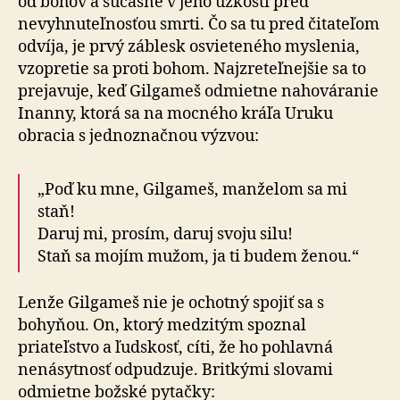
od bohov a súčasne v jeho úzkosti pred
nevyhnuteľnosťou smrti. Čo sa tu pred čitateľom
odvíja, je prvý záblesk osvieteného myslenia,
vzopretie sa proti bohom. Najzreteľnejšie sa to
prejavuje, keď Gilgameš odmietne nahováranie
Inanny, ktorá sa na mocného kráľa Uruku
obracia s jednoznačnou výzvou:
„Poď ku mne, Gilgameš, manželom sa mi
staň!
Daruj mi, prosím, daruj svoju silu!
Staň sa mojím mužom, ja ti budem ženou.“
Lenže Gilgameš nie je ochotný spojiť sa s
bohyňou. On, ktorý medzitým spoznal
priateľstvo a ľudskosť, cíti, že ho pohlavná
nenásytnosť odpudzuje. Britkými slovami
odmietne božské pytačky: