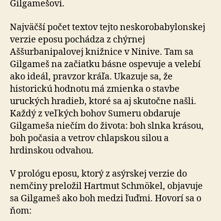
Gilgamešovi.
Najväčší počet textov tejto neskorobabylonskej
verzie eposu pochádza z chýrnej
Aššurbanipalovej knižnice v Ninive. Tam sa
Gilgameš na začiatku básne ospevuje a velebí
ako ideál, pravzor kráľa. Ukazuje sa, že
historickú hodnotu má zmienka o stavbe
uruckých hradieb, ktoré sa aj skutočne našli.
Každý z veľkých bohov Sumeru obdaruje
Gilgameša niečím do života: boh slnka krásou,
boh počasia a vetrov chlapskou silou a
hrdinskou odvahou.
V prológu eposu, ktorý z asýrskej verzie do
nemčiny preložil Hartmut Schmökel, objavuje
sa Gilgameš ako boh medzi ľuďmi. Hovorí sa o
ňom: