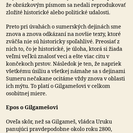
že obrázkovým písmom sa nedali reprodukovať
zložité historické alebo politické udalosti.
Preto pri úvahách o sumerských dejinách sme
znova a znova odkázaní na novšie texty, ktoré
zväčša nie sú historicky spoľahlivé. Preosiať z
nich to, čo je historické, je úloha, ktorá si žiada
veľmi veľkú znalosť veci a ešte viac citu v
končekoch prstov. Následok je ten, že napriek
všetkému úsiliu a všetkej námahe sa s dejinami
Sumeru nečakane ocitáme vždy znova v oblasti
ich mýtu. To platí o Gilgamešovi v celkom
osobitnej miere.
Epos o Gilgamešovi
Oveľa skôr, než sa Gilgameš, vládca Uruku
panujúci pravdepodobne okolo roku 2800,