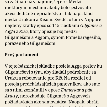
sa začínali už v najranejšej ére. Medzi
niektorými mestami akoby bolo jestvovalo
akési dedičné nepriateľstvo – tak napríklad
medzi Urukom a Kišom. Svedčí o tom v Nippure
nájdený krátky epos so 115 riadkami
Gilgameš a
Agga z Kiša
, ktorý opisuje boj medzi
Gilgamešom a Aggom, synom Enmebaragesiho,
porazeného Gilgamešom.
Prvý parlament
V tejto básnickej skladbe posiela Agga poslov ku
Gilgamešovi s tým, aby žiadali podrobenie sa
Uruku a robotovanie pre Kiš. Na rozdiel od
postoja predchádzajúcich panovníkov, ako sme
sa s nimi zoznámili v epose
Enmerkar a pán
Aratty
, nerozhoduje Gilgameš o Aggových
požiadavkách ako samovládca. Naopak, obráti