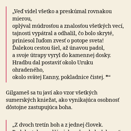
„Veď videl všetko a preskúmal rovnakou
mierou,
oplýval múdrosťou a znalosťou všetkých vecí,
tajnosti vypátral a odhalil, čo bolo skryté,
priniesol ľuďom zvesť o potope sveta!
Ďalekou cestou šiel, až únavou padol,
a svoje útrapy vyryl do kamennej dosky.
Hradbu dal postaviť okolo Uruku
ohradeného,
okolo svätej Eanny, pokladnice čistej.
*
“
Gilgameš sa tu javí ako vzor všetkých
sumerských kniežat, ako vynikajúca osobnosť
dôstojne zastupujúca boha.
„Z dvoch tretín boh a z jednej človek.