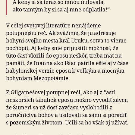
A keby si sa teraz so mnou milovala,
ako tamtým by si sa aj mne odplatila!“
V celej svetovej literatúre nenájdeme
potupnejšiu reč. Ak zvážime, že ju adresuje
bohyni svojho mesta kráľ Uruku, sotva to vieme
pochopiť. Aj keby sme pripustili možnosť, že
túto časť vložili do eposu neskôr, treba mať na
pamäti, že Inanna ako Ištar patrila ešte aj v čase
babylonskej verzie eposu k veľkým a mocným
bohyniam Mezopotámie.
Z Gilgamešovej potupnej reči, ako aj z častí
neskorších tabuliek eposu možno vyvodiť záver,
že Sumeri sa už dosť zavčasu vyslobodili z
poručníctva bohov a usilovali sa sami si poradiť
s pozemským životom. Učili sa ho však aj užívať.