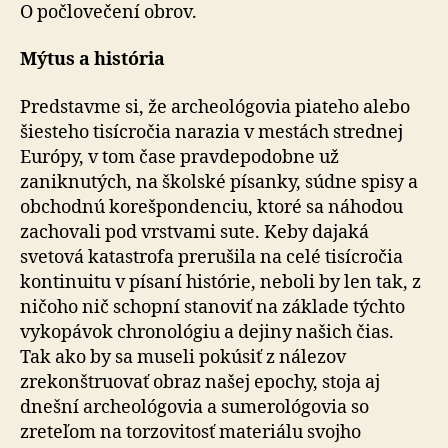
nájde
O počlovečení obrov.
priateľa
Mýtus a história
Predstavme si, že archeológovia piateho alebo
šiesteho tisícročia narazia v mestách strednej
Európy, v tom čase pravdepodobne už
zaniknutých, na školské písanky, súdne spisy a
obchodnú korešpondenciu, ktoré sa náhodou
zachovali pod vrstvami sute. Keby dajaká
svetová katastrofa prerušila na celé tisícročia
kontinuitu v písaní histórie, neboli by len tak, z
ničoho nič schopní stanoviť na základe týchto
vykopávok chronológiu a dejiny našich čias.
Tak ako by sa museli pokúsiť z nálezov
zrekonštruovať obraz našej epochy, stoja aj
dnešní archeológovia a sumerológovia so
zreteľom na torzovitosť materiálu svojho