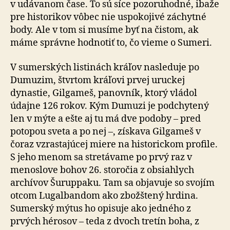
v udávanom čase. To sú síce pozoruhodné, ibaže
pre historikov vôbec nie uspokojivé záchytné
body. Ale v tom si musíme byť na čistom, ak
máme správne hodnotiť to, čo vieme o Sumeri.
V sumerských listinách kráľov nasleduje po
Dumuzim, štvrtom kráľovi prvej uruckej
dynastie, Gilgameš, panovník, ktorý vládol
údajne 126 rokov. Kým Dumuzi je podchytený
len v mýte a ešte aj tu má dve podoby – pred
potopou sveta a po nej –, získava Gilgameš v
čoraz vzrastajúcej miere na historickom profile.
S jeho menom sa stretávame po prvý raz v
menoslove bohov 26. storočia z obsiahlych
archívov Šuruppaku. Tam sa objavuje so svojím
otcom Lugalbandom ako zbožštený hrdina.
Sumerský mýtus ho opisuje ako jedného z
prvých hérosov – teda z dvoch tretín boha, z