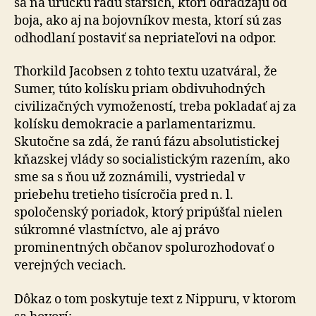
sa na uruckú radu starších, ktorí odrádzajú od
boja, ako aj na bojovníkov mesta, ktorí sú zas
odhodlaní postaviť sa nepriateľovi na odpor.
Thorkild Jacobsen z tohto textu uzatváral, že
Sumer, túto kolísku priam obdivuhodných
civilizačných vymožeností, treba pokladať aj za
kolísku demokracie a parlamentarizmu.
Skutočne sa zdá, že ranú fázu absolutistickej
kňazskej vlády so socialistickým razením, ako
sme sa s ňou už zoznámili, vystriedal v
priebehu tretieho tisícročia pred n. l.
spoločenský poriadok, ktorý pripúšťal nielen
súkromné vlastníctvo, ale aj právo
prominentných občanov spolurozhodovať o
verejných veciach.
Dôkaz o tom poskytuje text z Nippuru, v ktorom