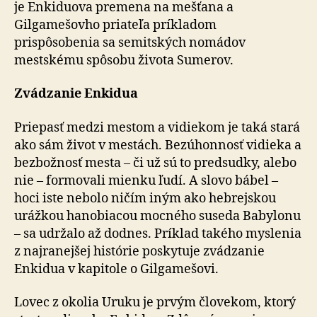
je Enkiduova premena na mešťana a
Gilgamešovho priateľa príkladom
prispôsobenia sa semitských nomádov
mestskému spôsobu života Sumerov.
Zvádzanie Enkidua
Priepasť medzi mestom a vidiekom je taká stará
ako sám život v mestách. Bezúhonnosť vidieka a
bezbožnosť mesta – či už sú to predsudky, alebo
nie – formovali mienku ľudí. A slovo bábel –
hoci iste nebolo ničím iným ako hebrejskou
urážkou hanobiacou mocného suseda Babylonu
– sa udržalo až dodnes. Príklad takého myslenia
z najranejšej histórie poskytuje zvádzanie
Enkidua v kapitole o Gilgamešovi.
Lovec z okolia Uruku je prvým človekom, ktorý