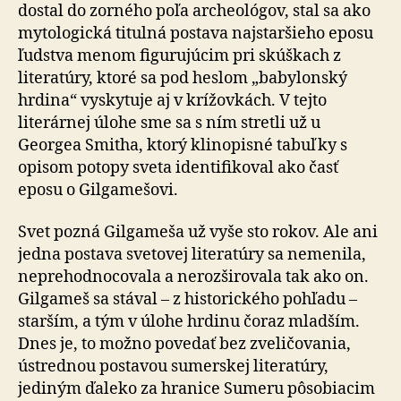
dostal do zorného poľa archeológov, stal sa ako
mytologická titulná postava najstaršieho eposu
ľudstva menom figurujúcim pri skúškach z
literatúry, ktoré sa pod heslom „babylonský
hrdina“ vyskytuje aj v krížovkách. V tejto
literárnej úlohe sme sa s ním stretli už u
Georgea Smitha, ktorý klinopisné tabuľky s
opisom potopy sveta identifikoval ako časť
eposu o Gilgamešovi.
Svet pozná Gilgameša už vyše sto rokov. Ale ani
jedna postava svetovej literatúry sa nemenila,
neprehodnocovala a nerozširovala tak ako on.
Gilgameš sa stával – z historického pohľadu –
starším, a tým v úlohe hrdinu čoraz mladším.
Dnes je, to možno povedať bez zveličovania,
ústrednou postavou sumerskej literatúry,
jediným ďaleko za hranice Sumeru pôsobiacim