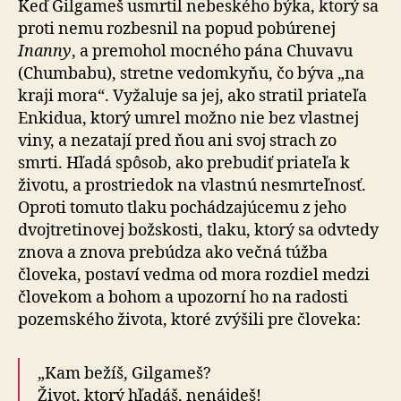
Keď Gilgameš usmrtil nebeského býka, ktorý sa
proti nemu rozbesnil na popud pobúrenej
Inanny
, a premohol mocného pána Chuvavu
(Chumbabu), stretne vedomkyňu, čo býva „na
kraji mora“. Vyžaluje sa jej, ako stratil priateľa
Enkidua, ktorý umrel možno nie bez vlastnej
viny, a nezatají pred ňou ani svoj strach zo
smrti. Hľadá spôsob, ako prebudiť priateľa k
životu, a prostriedok na vlastnú nesmrteľnosť.
Oproti tomuto tlaku pochádzajúcemu z jeho
dvojtretinovej božskosti, tlaku, ktorý sa odvtedy
znova a znova prebúdza ako večná túžba
človeka, postaví vedma od mora rozdiel medzi
človekom a bohom a upozorní ho na radosti
pozemského života, ktoré zvýšili pre človeka:
„Kam bežíš, Gilgameš?
Život, ktorý hľadáš, nenájdeš!