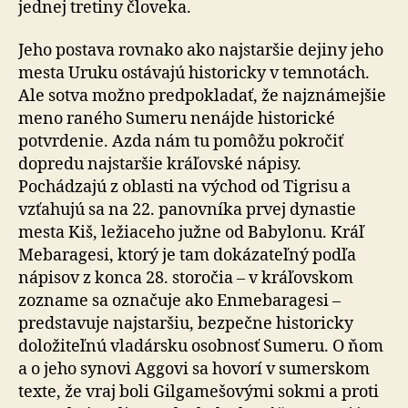
jednej tretiny človeka.
Jeho postava rovnako ako najstaršie dejiny jeho
mesta Uruku ostávajú historicky v temnotách.
Ale sotva možno predpokladať, že najznámejšie
meno raného Sumeru nenájde historické
potvrdenie. Azda nám tu pomôžu pokročiť
dopredu najstaršie kráľovské nápisy.
Pochádzajú z oblasti na východ od Tigrisu a
vzťahujú sa na 22. panovníka prvej dynastie
mesta Kiš, ležiaceho južne od Babylonu. Kráľ
Mebaragesi, ktorý je tam dokázateľný podľa
nápisov z konca 28. storočia – v kráľovskom
zozname sa označuje ako Enmebaragesi –
predstavuje najstaršiu, bezpečne historicky
doložiteľnú vladársku osobnosť Sumeru. O ňom
a o jeho synovi Aggovi sa hovorí v sumerskom
texte, že vraj boli Gilgamešovými sokmi a proti