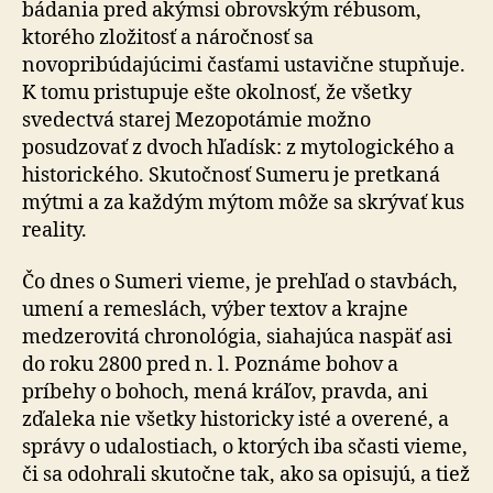
bádania pred akýmsi obrovským rébusom,
ktorého zložitosť a náročnosť sa
novopribúdajúcimi časťami ustavične stupňuje.
K tomu pristupuje ešte okolnosť, že všetky
svedectvá starej Mezopotámie možno
posudzovať z dvoch hľadísk: z mytologického a
historického. Skutočnosť Sumeru je pretkaná
mýtmi a za každým mýtom môže sa skrývať kus
reality.
Čo dnes o Sumeri vieme, je prehľad o stavbách,
umení a remeslách, výber textov a krajne
medzerovitá chronológia, siahajúca naspäť asi
do roku 2800 pred n. l. Poznáme bohov a
príbehy o bohoch, mená kráľov, pravda, ani
zďaleka nie všetky historicky isté a overené, a
správy o udalostiach, o ktorých iba sčasti vieme,
či sa odohrali skutočne tak, ako sa opisujú, a tiež