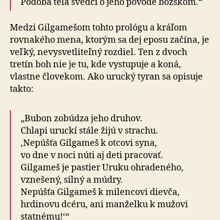
Podoba tela svedčí o jeho pôvode božskom.“
Medzi Gilgamešom tohto prológu a kráľom
rovnakého mena, ktorým sa dej eposu začína, je
veľký, nevysvetliteľný rozdiel. Ten z dvoch
tretín boh nie je tu, kde vystupuje a koná,
vlastne človekom. Ako urucký tyran sa opisuje
takto:
„Bubon zobúdza jeho druhov.
Chlapi uruckí stále žijú v strachu.
‚Nepúšťa Gilgameš k otcovi syna,
vo dne v noci núti aj deti pracovať.
Gilgameš je pastier Uruku ohradeného,
vznešený, silný a múdry.
Nepúšťa Gilgameš k milencovi dievča,
hrdinovu dcéru, ani manželku k mužovi
statnému!‘“