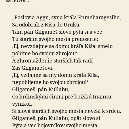
sa hovorí:
„Poslovia Aggu, syna kráľa Enmebaragesiho,
Sa odobrali z Kiša do Uruku.
Tam pán Gilgameš slovo pýta si a vec
Tú starším svojho mesta predostrie:
‚Ej, nevzdajme sa domu kráľa Kiša, smelo
pobime ho svojou zbrojou!‘
A zhromaždenie starších tak radí
Zas Gilgamešovi:
‚Ej, vzdajme sa my domu kráľa Kiša,
nepobijeme ho svojou zbrojou!‘
Gilgameš, pán Kullabu,
Čo hrdinskými činmi pre božskú Inannu
vynikol,
Si slová starších svojho mesta nevzal k srdcu.
Gilgameš, pán Kullabu, opäť slovo si
Pýta a vec bojovníkov svojho mesta