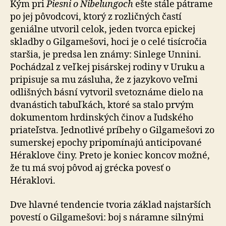
Kým pri
Piesni o Nibelungoch
ešte stále pátrame
po jej pôvodcovi, ktorý z rozličných častí
geniálne utvoril celok, jeden tvorca epickej
skladby o Gilgamešovi, hoci je o celé tisícročia
staršia, je predsa len známy: Sinlege Unnini.
Pochádzal z veľkej pisárskej rodiny v Uruku a
pripisuje sa mu zásluha, že z jazykovo veľmi
odlišných básní vytvoril svetoznáme dielo na
dvanástich tabuľkách, ktoré sa stalo prvým
dokumentom hrdinských činov a ľudského
priateľstva. Jednotlivé príbehy o Gilgamešovi zo
sumerskej epochy pripomínajú anticipované
Héraklove činy. Preto je koniec koncov možné,
že tu má svoj pôvod aj grécka povesť o
Héraklovi.
Dve hlavné tendencie tvoria základ najstarších
povestí o Gilgamešovi: boj s náramne silnými