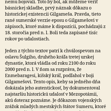
nemu bojovali. Toto by bol, ak môžeme veriť
básnickej skladbe, prvý náznak dôkazu o
historickej existencii Gilgameša. Pravda, tieto
rané sumerské verzie eposu o Gilgamešovi v
zápisoch, ktoré máme k dispozícii, pochádzajú z
18. storočia pred n. l. Boli teda zapísané tisíc
rokov po udalostiach.
Jeden z týchto textov patrí k chválospevom na
oslavu Šulgiho, druhého kráľa tretej urskej
dynastie, ktorá vládla od roku 2100 do roku
2000 pred n. l. V ňom sa rozpráva, že
Enmebaragesi, kišský kráľ, podľahol v boji
Gilgamešovi. Tento opis, keby sa jedného dňa
dokázala jeho autentickosť, by dokumentoval
najstaršiu historickú udalosť v Mezopotámii,
akú doteraz poznáme. Je dôkazom vojenských
zrážok mladých mestských štátov Sumeru, ktoré