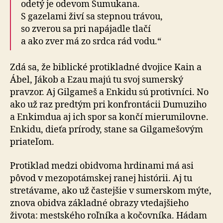
odetý je odevom Sumukana.
S gazelami živí sa stepnou trávou,
so zverou sa pri napájadle tlačí
a ako zver má zo srdca rád vodu.“
Zdá sa, že biblické protikladné dvojice Kain a
Ábel, Jákob a Ezau majú tu svoj sumerský
pravzor. Aj Gilgameš a Enkidu sú protivníci. No
ako už raz predtým pri konfrontácii Dumuziho
a Enkimdua aj ich spor sa končí mierumilovne.
Enkidu, dieťa prírody, stane sa Gilgamešovým
priateľom.
Protiklad medzi obidvoma hrdinami má asi
pôvod v mezopotámskej ranej histórii. Aj tu
stretávame, ako už častejšie v sumerskom mýte,
znova obidva základné obrazy vtedajšieho
života: mestského roľníka a kočovníka. Hádam