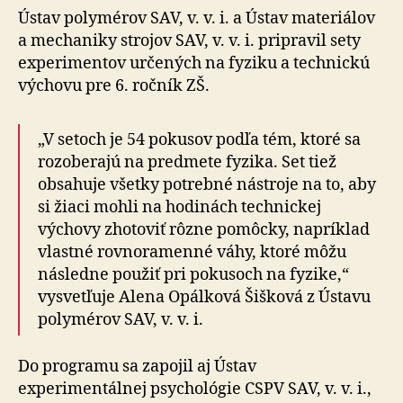
Ústav polymérov SAV, v. v. i. a Ústav materiálov
a mechaniky strojov SAV, v. v. i. pripravil sety
experimentov určených na fyziku a technickú
výchovu pre 6. ročník ZŠ.
„V setoch je 54 pokusov podľa tém, ktoré sa
rozoberajú na predmete fyzika. Set tiež
obsahuje všetky potrebné nástroje na to, aby
si žiaci mohli na hodinách technickej
výchovy zhotoviť rôzne pomôcky, napríklad
vlastné rovnoramenné váhy, ktoré môžu
následne použiť pri pokusoch na fyzike,“
vysvetľuje Alena Opálková Šišková z Ústavu
polymérov SAV, v. v. i.
Do programu sa zapojil aj Ústav
experimentálnej psychológie CSPV SAV, v. v. i.,