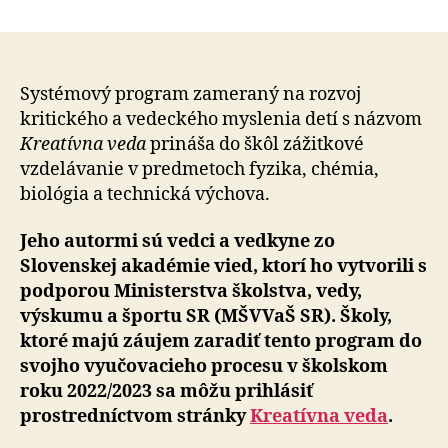
Vzdelávací
program
Kreatívna
veda
z
Systémový program zameraný na rozvoj
dielne
kritického a vedeckého myslenia detí s názvom
SAV
Kreatívna veda
prináša do škôl zážitkové
mieri
vzdelávanie v predmetoch fyzika, chémia,
do
biológia a technická výchova.
základných
škôl
Jeho autormi sú vedci a vedkyne zo
Slovenskej akadémie vied, ktorí ho vytvorili s
podporou Ministerstva školstva, vedy,
výskumu a športu SR (MŠVVaŠ SR). Školy,
ktoré majú záujem zaradiť tento program do
svojho vyučovacieho procesu v školskom
roku 2022/2023 sa môžu prihlásiť
prostredníctvom stránky
Kreatívna veda
.