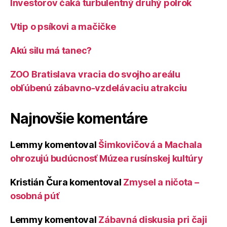
Investorov čaká turbulentný druhý polrok
Vtip o psíkovi a mačičke
Akú silu má tanec?
ZOO Bratislava vracia do svojho areálu
obľúbenú zábavno-vzdelávaciu atrakciu
Najnovšie komentáre
Lemmy
komentoval
Šimkovičová a Machala
ohrozujú budúcnosť Múzea rusínskej kultúry
Kristián Čura
komentoval
Zmysel a ničota –
osobná púť
Lemmy
komentoval
Zábavná diskusia pri čaji