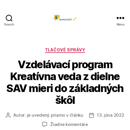
Search
Menu
Humanisti.sk
Kategórie
TLAČOVÉ SPRÁVY
Vzdelávací program
Kreatívna veda z dielne
SAV mieri do základných
škôl
Autor:
je uvedený priamo v článku
13. júna 2022
Autor
Dátum
článku
článku
na
Žiadne komentáre