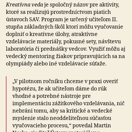
Kreatívna veda
je spoločný názov pre aktivity,
ktoré sa realizujú prostredníctvom piatich
ústavoch SAV. Program je určený učiteľom II.
stupňa základných škôl ktorí môžu vyučovanie
doplniť o kreatívne úlohy, atraktívne
vzdelávacie materiály, pokusné sety, návštevu
laboratória či prednášky vedcov. Využiť môžu aj
vedecký mentoring žiakov pripravujúcich sa na
olympiády alebo iné vzdelávacie súťaže.
„V pilotnom ročníku chceme v praxi overiť
hypotézu, že ak učiteľom dáme do rúk
vhodné a potrebné nástroje pre
implementáciu zážitkového vzdelávania, nič
nebráni tomu, aby sa kritické a vedecké
myslenie stalo neoddeliteľnou súčasťou
vyučovacieho procesu,“ povedal Martin