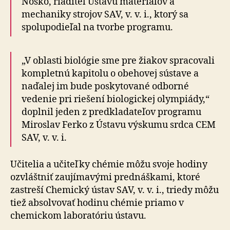
Nosko, riaditeľ Ústavu materiálov a
mechaniky strojov SAV, v. v. i., ktorý sa
spolupodieľal na tvorbe programu.
„V oblasti biológie sme pre žiakov spracovali
kompletnú kapitolu o obehovej sústave a
naďalej im bude poskytované odborné
vedenie pri riešení biologickej olympiády,“
doplnil jeden z predkladateľov programu
Miroslav Ferko z Ústavu výskumu srdca CEM
SAV, v. v. i.
Učitelia a učiteľky chémie môžu svoje hodiny
ozvláštniť zaujímavými prednáškami, ktoré
zastreší Chemický ústav SAV, v. v. i., triedy môžu
tiež absolvovať hodinu chémie priamo v
chemickom laboratóriu ústavu.