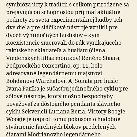
symbióza úcty k tradícii s celkom prirodzene sa
prejavujúcou schopnosťou prijímať aktuálne
podnety zo sveta experimentálnej hudby. Ich
dve diela pre sláčikové nástroje vznikli pre
dvoch výnimočných huslistov – kým
Koexistencie smerovali do rúk vynikajúceho
rakúskeho skladateľa a huslistu (člena
Viedenských filharmonikov) Reného Staara,
Podprockého Concertino, op. 11, bolo
adresované legendárnemu majstrovi
Bohdanovi Warchalovi. Aj Sonata pre husle
Ivana Paríka je súčasťou jedinečného cyklu pre
sólové nástroje, ktorý možno bezpochyby
považovať za dôstojného pendanta slávneho
cyklu Sekvencií Luciana Beria. Victory Boogie-
Woogie je naproti tomu pokusom o hudobné
stvárnenie farebných blokov predelených
čiarami Modrianovho legendárneho