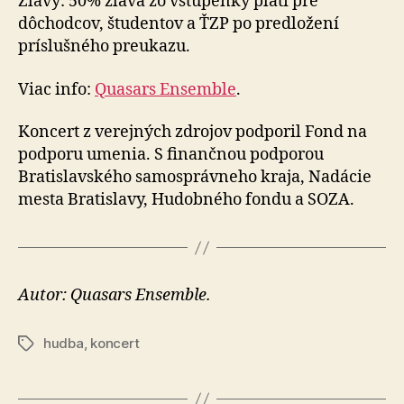
Zľavy: 50% zľava zo vstupenky platí pre
dôchodcov, študentov a ŤZP po predložení
príslušného preukazu.
Viac info:
Quasars Ensemble
.
Koncert z verejných zdrojov podporil Fond na
podporu umenia. S finančnou podporou
Bratislavského samosprávneho kraja, Nadácie
mesta Bratislavy, Hudobného fondu a SOZA.
Autor: Quasars Ensemble.
hudba
,
koncert
Značky