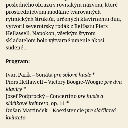
posledného obrazu s rovnakým názvom, ktoré
prostredníctvom modálne tvarovaných
rytmických štruktúr, určených klavírnemu duu,
vytvoril severoírsky rodák z Belfastu Piers
Hellawell. Napokon, všetkým štyrom
skladateľom bolo výtvarné umenie akosi
súdené…
Program:
Ivan Parík – Sonáta
pre sólové husle
*
Piers Hellawell – Victory Boogie-Woogie
pre dva
klavíry
*
Jozef Podprocký – Concertino
pre husle a
sláčikové kvinteto
, op. 11 *
Dušan Martinček – Koexistencie
pre sláčikové
kvinteto