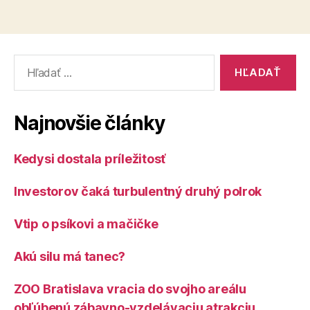
Vyhľadať:
Najnovšie články
Kedysi dostala príležitosť
Investorov čaká turbulentný druhý polrok
Vtip o psíkovi a mačičke
Akú silu má tanec?
ZOO Bratislava vracia do svojho areálu
obľúbenú zábavno-vzdelávaciu atrakciu