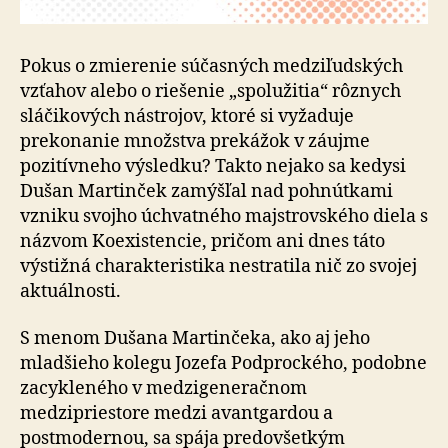
Pokus o zmierenie súčasných medziľudských
vzťahov alebo o riešenie „spolužitia“ rôznych
sláčikových nástrojov, ktoré si vyžaduje
prekonanie množstva prekážok v záujme
pozitívneho výsledku? Takto nejako sa kedysi
Dušan Martinček zamýšľal nad pohnútkami
vzniku svojho úchvatného majstrovského diela s
názvom Koexistencie, pričom ani dnes táto
výstižná charakteristika nestratila nič zo svojej
aktuálnosti.
S menom Dušana Martinčeka, ako aj jeho
mladšieho kolegu Jozefa Podprockého, podobne
zacykleného v medzigeneračnom
medzipriestore medzi avantgardou a
postmodernou, sa spája predovšetkým