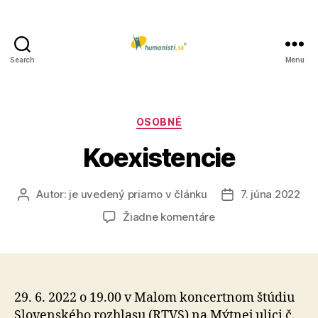
Search
Menu
Humanisti.sk
Kategórie
OSOBNÉ
Koexistencie
Autor:
je uvedený priamo v článku
7. júna 2022
Autor
Dátum
článku
článku
na
Žiadne komentáre
Koexistencie
29. 6. 2022 o 19.00 v Malom koncertnom štúdiu
Slovenského rozhlasu (RTVS) na Mýtnej ulici č.