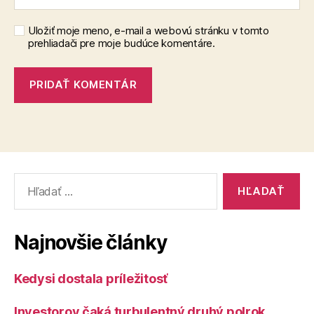
Uložiť moje meno, e-mail a webovú stránku v tomto
prehliadači pre moje budúce komentáre.
Vyhľadať:
Najnovšie články
Kedysi dostala príležitosť
Investorov čaká turbulentný druhý polrok