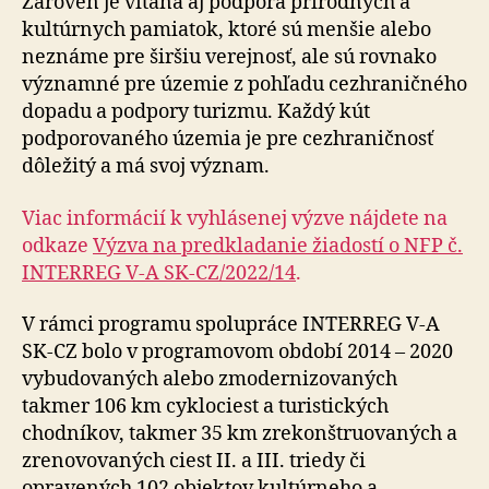
Zároveň je vítaná aj podpora prírodných a
kultúrnych pamiatok, ktoré sú menšie alebo
neznáme pre širšiu verejnosť, ale sú rovnako
významné pre územie z pohľadu cezhraničného
dopadu a podpory turizmu. Každý kút
podporovaného územia je pre cezhraničnosť
dôležitý a má svoj význam.
Viac informácií k vyhlásenej výzve nájdete na
odkaze
Výzva na predkladanie žiadostí o NFP č.
INTERREG V-A SK-CZ/2022/14
.
V rámci programu spolupráce INTERREG V-A
SK-CZ bolo v programovom období 2014 – 2020
vybudovaných alebo zmodernizovaných
takmer 106 km cyklociest a turistických
chodníkov, takmer 35 km zrekonštruovaných a
zrenovovaných ciest II. a III. triedy či
opravených 102 objektov kultúrneho a