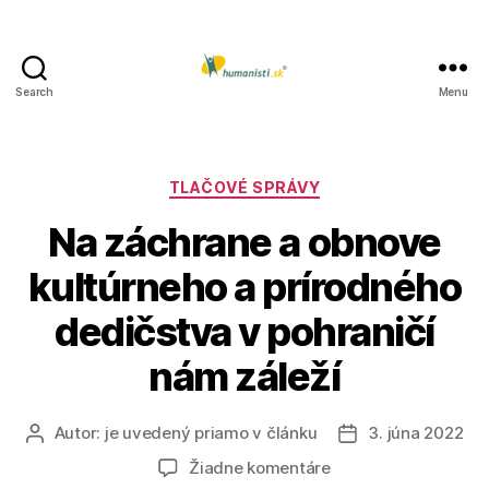
Search
Menu
Humanisti.sk
Kategórie
TLAČOVÉ SPRÁVY
Na záchrane a obnove
kultúrneho a prírodného
dedičstva v pohraničí
nám záleží
Autor:
je uvedený priamo v článku
3. júna 2022
Autor
Dátum
článku
článku
na
Žiadne komentáre