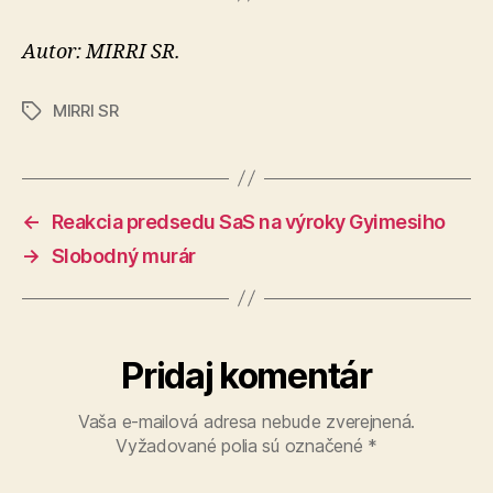
Autor: MIRRI SR.
MIRRI SR
Značky
←
Reakcia predsedu SaS na výroky Gyimesiho
→
Slobodný murár
Pridaj komentár
Vaša e-mailová adresa nebude zverejnená.
Vyžadované polia sú označené
*