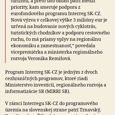
turizmu, a preto táto oblasť patrí medzi
priority, kam smeruje podpora z
eurofondového programu Interreg SK-CZ.
Nová výzva v celkovej výške 3 milióny eur je
určená na budovanie nových cyklotrás,
turistických chodníkov a podporu cestovného
ruchu, čo má priamy vplyv na regionálnu
ekonomiku a zamestnanosť,“ povedala
vicepremiérka a ministerka regionálneho
rozvoja Veronika Remišová.
Program Interreg SK-CZ je jedným z dvoch
cezhraničných programov, ktoré riadi
Ministerstvo investícií, regionálneho rozvoja a
informatizácie SR (MIRRI SR).
V rámci Interregu SK-CZ do programového
územia na slovenskej strane patrí Trnavský,