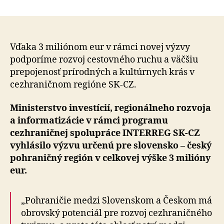
Na
záchrane
a
obnove
kultúrneho
Vďaka 3 miliónom eur v rámci novej výzvy
a
podporíme rozvoj cestovného ruchu a väčšiu
prírodného
prepojenosť prírodných a kultúrnych krás v
dedičstva
cezhraničnom regióne SK-CZ.
v
pohraničí
Ministerstvo investícií, regionálneho rozvoja
nám
a informatizácie v rámci programu
záleží
cezhraničnej spolupráce INTERREG SK-CZ
vyhlásilo výzvu určenú pre slovensko – český
pohraničný región v celkovej výške 3 milióny
eur.
„Pohraničie medzi Slovenskom a Českom má
obrovský potenciál pre rozvoj cezhraničného