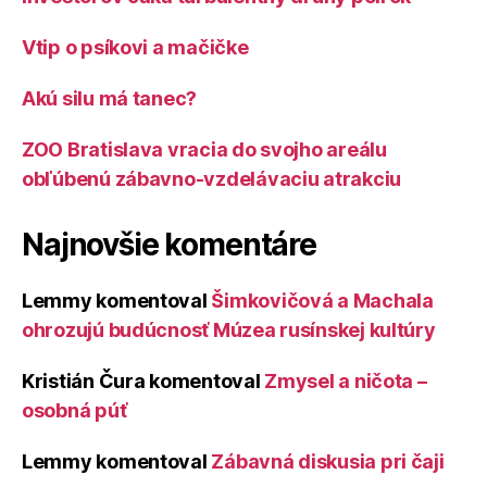
Vtip o psíkovi a mačičke
Akú silu má tanec?
ZOO Bratislava vracia do svojho areálu
obľúbenú zábavno-vzdelávaciu atrakciu
Najnovšie komentáre
Lemmy
komentoval
Šimkovičová a Machala
ohrozujú budúcnosť Múzea rusínskej kultúry
Kristián Čura
komentoval
Zmysel a ničota –
osobná púť
Lemmy
komentoval
Zábavná diskusia pri čaji