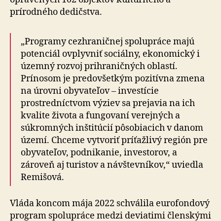
prírodného dedičstva.
„Programy cezhraničnej spolupráce majú
potenciál ovplyvniť sociálny, ekonomický i
územný rozvoj prihraničných oblastí.
Prínosom je predovšetkým pozitívna zmena
na úrovni obyvateľov – investície
prostredníctvom výziev sa prejavia na ich
kvalite života a fungovaní verejných a
súkromných inštitúcií pôsobiacich v danom
území. Chceme vytvoriť príťažlivý región pre
obyvateľov, podnikanie, investorov, a
zároveň aj turistov a návštevníkov,“ uviedla
Remišová.
Vláda koncom mája 2022 schválila eurofondový
program spolupráce medzi deviatimi členskými