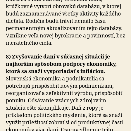
krúžkovné vytvorí obrovskú databázu, v ktorej
budú zaznamenávané všetky aktivity každého
dieťaťa. Rodičia budú tráviť nemálo času
permanentným aktualizovaním tejto databázy.
Vznikne veľa novej byrokracie a povinností, bez
merateľného cieľa.
8) Zvyšovanie daní v súčasnej situácii je
najhorším spôsobom podpory ekonomiky,
ktorá sa snaží vysporiadať s infláciou.
Slovenská ekonomika a podnikatelia sa
potrebujú prispôsobiť novým podmienkam,
reorganizovať a zefektívniť výrobu, prispôsobiť
ponuku. Odsávanie vzácnych zdrojov im
situáciu ešte skomplikuje. Daň z ropy je
príkladom politického myslenia, ktoré sa snaží
využiť príležitosť zobrať si od produktívnej časti
ekonomiky viac daní. Ospravedlnenie tejto