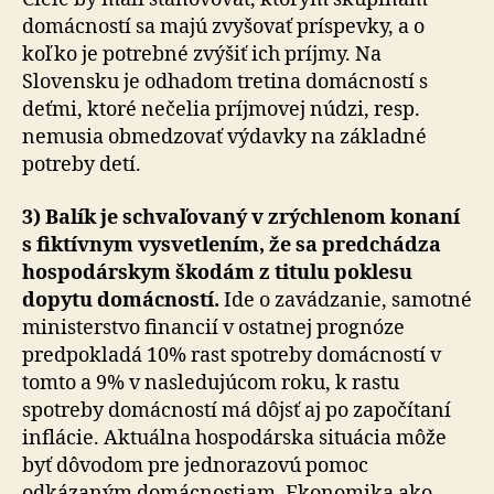
domácností sa majú zvyšovať príspevky, a o
koľko je potrebné zvýšiť ich príjmy. Na
Slovensku je odhadom tretina domácností s
deťmi, ktoré nečelia príjmovej núdzi, resp.
nemusia obmedzovať výdavky na základné
potreby detí.
3) Balík je schvaľovaný v zrýchlenom konaní
s fiktívnym vysvetlením, že sa predchádza
hospodárskym škodám z titulu poklesu
dopytu domácností.
Ide o zavádzanie, samotné
ministerstvo financií v ostatnej prognóze
predpokladá 10% rast spotreby domácností v
tomto a 9% v nasledujúcom roku, k rastu
spotreby domácností má dôjsť aj po započítaní
inflácie. Aktuálna hospodárska situácia môže
byť dôvodom pre jednorazovú pomoc
odkázaným domácnostiam. Ekonomika ako