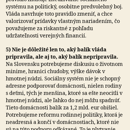
systému na politický, osobitne predvolebný boj.
Vláda navrhuje toto pravidlo zmeniť, a chce
valorizovať prídavky vlastným nariadením, čo
považujeme za riskantné z pohľadu
udržateľnosti verejných financií.
5) Nie je dôležité len to, aký balík vláda
pripravila, ale aj to, aký balík nepripravila.
Na Slovensku potrebujeme diskusiu o životnom
minime, hranici chudoby, výške dávok v
hmotnej núdzi. Sociálny systém nie je schopný
adresne podporovať domácnosti, nielen rodiny
s deťmi, tých je menšina, ktoré sa ešte neocitli v
hmotnej núdzi, ale ľahko do nej môžu spadnúť.
Tieto domácnosti balík za 1,2 mld. eur obišiel.
Potrebujeme reformu rodinnej politiky, ktorá je
neadresná a končí v domácnostiach, ktoré nie
sú na túto podporu odkázané. To je plytvanie.