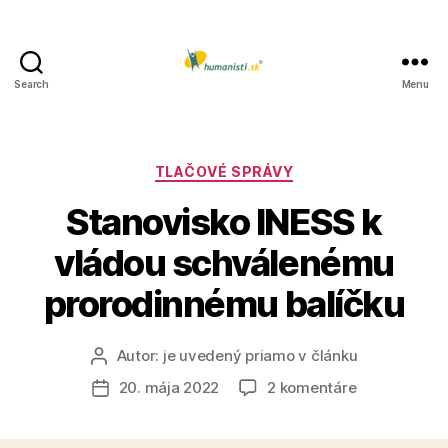
Search
Menu
Humanisti.sk
Kategórie
TLAČOVÉ SPRÁVY
Stanovisko INESS k
vládou schválenému
prorodinnému balíčku
Autor:
je uvedený priamo v článku
Autor
článku
na
20. mája 2022
2 komentáre
Dátum
Stanovisko
článku
INESS