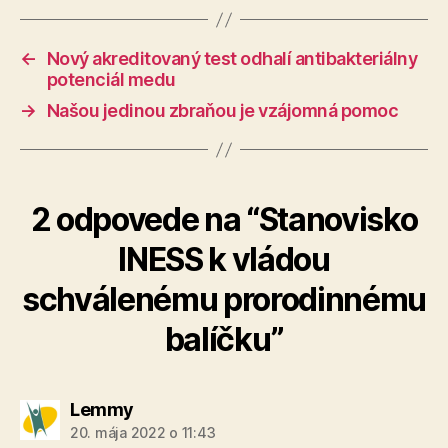
←
Nový akreditovaný test odhalí antibakteriálny
potenciál medu
→
Našou jedinou zbraňou je vzájomná pomoc
2 odpovede na “Stanovisko
INESS k vládou
schválenému prorodinnému
balíčku”
hovorí:
Lemmy
20. mája 2022 o 11:43