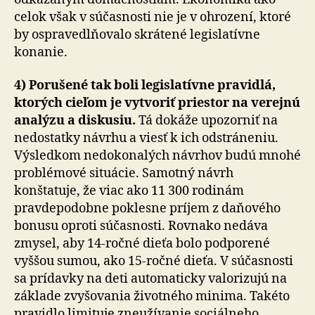
celok však v súčasnosti nie je v ohrození, ktoré
by ospravedlňovalo skrátené legislatívne
konanie.
4) Porušené tak boli legislatívne pravidlá,
ktorých cieľom je vytvoriť priestor na verejnú
analýzu a diskusiu.
Tá dokáže upozorniť na
nedostatky návrhu a viesť k ich odstráneniu.
Výsledkom nedokonalých návrhov budú mnohé
problémové situácie. Samotný návrh
konštatuje, že viac ako 11 300 rodinám
pravdepodobne poklesne príjem z daňového
bonusu oproti súčasnosti. Rovnako nedáva
zmysel, aby 14-ročné dieťa bolo podporené
vyššou sumou, ako 15-ročné dieťa. V súčasnosti
sa prídavky na deti automaticky valorizujú na
základe zvyšovania životného minima. Takéto
pravidlo limituje zneužívanie sociálneho