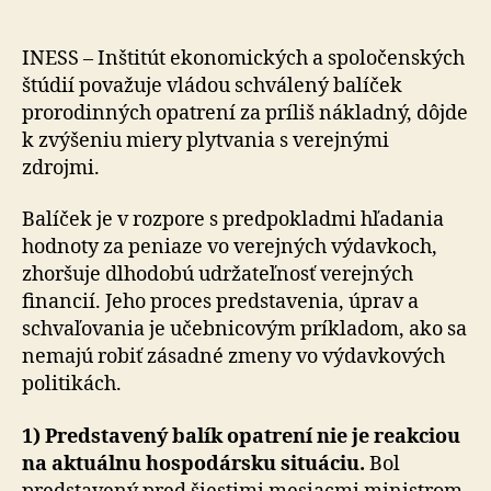
k
vládou
schváleném
INESS – Inštitút ekonomických a spoločenských
prorodinném
štúdií považuje vládou schválený balíček
balíčku
prorodinných opatrení za príliš nákladný, dôjde
k zvýšeniu miery plytvania s verejnými
zdrojmi.
Balíček je v rozpore s predpokladmi hľadania
hodnoty za peniaze vo verejných výdavkoch,
zhoršuje dlhodobú udržateľnosť verejných
financií. Jeho proces predstavenia, úprav a
schvaľovania je učebnicovým príkladom, ako sa
nemajú robiť zásadné zmeny vo výdavkových
politikách.
1) Predstavený balík opatrení nie je reakciou
na aktuálnu hospodársku situáciu.
Bol