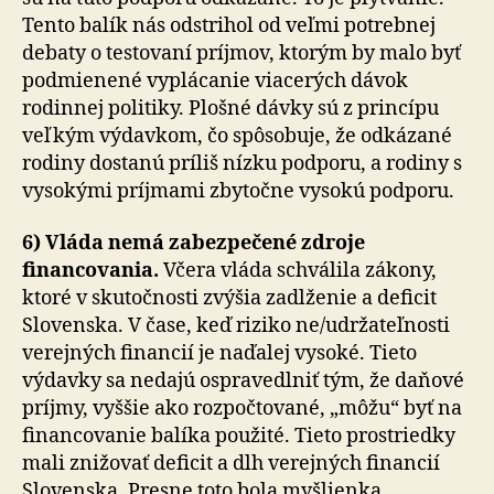
Tento balík nás odstrihol od veľmi potrebnej
debaty o testovaní príjmov, ktorým by malo byť
podmienené vyplácanie viacerých dávok
rodinnej politiky. Plošné dávky sú z princípu
veľkým výdavkom, čo spôsobuje, že odkázané
rodiny dostanú príliš nízku podporu, a rodiny s
vysokými príjmami zbytočne vysokú podporu.
6) Vláda nemá zabezpečené zdroje
financovania.
Včera vláda schválila zákony,
ktoré v skutočnosti zvýšia zadlženie a deficit
Slovenska. V čase, keď riziko ne/udržateľnosti
verejných financií je naďalej vysoké. Tieto
výdavky sa nedajú ospravedlniť tým, že daňové
príjmy, vyššie ako rozpočtované, „môžu“ byť na
financovanie balíka použité. Tieto prostriedky
mali znižovať deficit a dlh verejných financií
Slovenska. Presne toto bola myšlienka