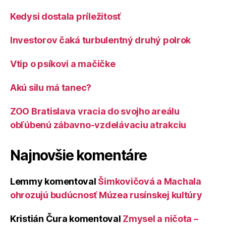
Kedysi dostala príležitosť
Investorov čaká turbulentný druhý polrok
Vtip o psíkovi a mačičke
Akú silu má tanec?
ZOO Bratislava vracia do svojho areálu
obľúbenú zábavno-vzdelávaciu atrakciu
Najnovšie komentáre
Lemmy
komentoval
Šimkovičová a Machala
ohrozujú budúcnosť Múzea rusínskej kultúry
Kristián Čura
komentoval
Zmysel a ničota –