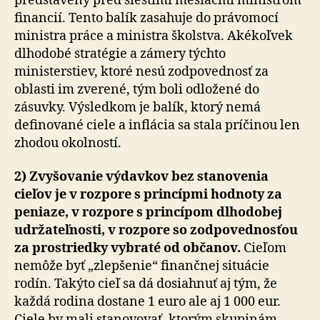
predstavený pred šiestimi mesiacmi ministrom
financií. Tento balík zasahuje do právomocí
ministra práce a ministra školstva. Akékoľvek
dlhodobé stratégie a zámery týchto
ministerstiev, ktoré nesú zodpovednosť za
oblasti im zverené, tým boli odložené do
zásuvky. Výsledkom je balík, ktorý nemá
definované ciele a inflácia sa stala príčinou len
zhodou okolností.
2) Zvyšovanie výdavkov bez stanovenia
cieľov je v rozpore s princípmi hodnoty za
peniaze, v rozpore s princípom dlhodobej
udržateľnosti, v rozpore so zodpovednosťou
za prostriedky vybraté od občanov.
Cieľom
nemôže byť „zlepšenie“ finančnej situácie
rodín. Takýto cieľ sa dá dosiahnuť aj tým, že
každá rodina dostane 1 euro ale aj 1 000 eur.
Ciele by mali stanovovať, ktorým skupinám