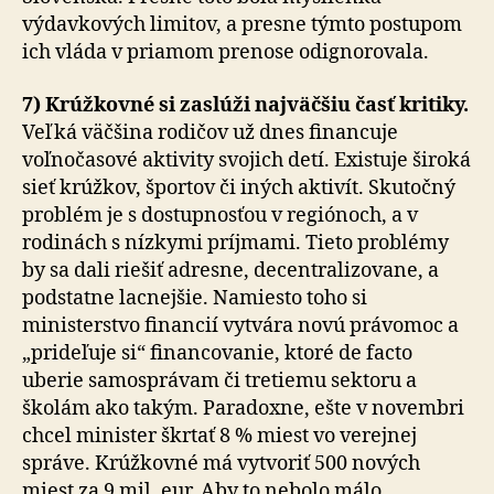
výdavkových limitov, a presne týmto postupom
ich vláda v priamom prenose odignorovala.
7) Krúžkovné si zaslúži najväčšiu časť kritiky.
Veľká väčšina rodičov už dnes financuje
voľnočasové aktivity svojich detí. Existuje široká
sieť krúžkov, športov či iných aktivít. Skutočný
problém je s dostupnosťou v regiónoch, a v
rodinách s nízkymi príjmami. Tieto problémy
by sa dali riešiť adresne, decentralizovane, a
podstatne lacnejšie. Namiesto toho si
ministerstvo financií vytvára novú právomoc a
„prideľuje si“ financovanie, ktoré de facto
uberie samosprávam či tretiemu sektoru a
školám ako takým. Paradoxne, ešte v novembri
chcel minister škrtať 8 % miest vo verejnej
správe. Krúžkovné má vytvoriť 500 nových
miest za 9 mil. eur. Aby to nebolo málo,