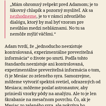
„Mám ohromný rešpekt pred Adamom; je to
šikovný chlapík a pozorný mysliteľ. Ak sa
nezhodneme
, je to v rámci zdvorilého
dialógu, ktorý by mal byť vzorom pre
nesúhlas medzi nebláznami. No tu sa
nemôže mýliť väčšmi.“
Adam tvrdí, že „jednoducho neexistuje
kontrolovaná, experimentálne preveriteľná
informácia“ o živote po smrti. Podľa tohto
štandardu neexistuje ani kontrolovaná,
experimentálne preveriteľná informácia o tom,
či je Mesiac zo zeleného syra. Samozrejme,
môžeme vytvoriť spektrá svetiel, odrazených od
Mesiaca; môžeme poslať astronautov, aby
priniesli vzorky pôdy na analýzu. Ale to je len
škrabanie na mesačnom povrchu. Čo, ak je
Mesiac zo zeleného syra, ale pokrýva ho