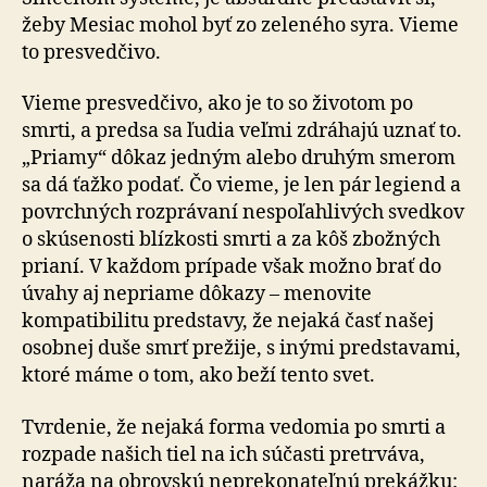
žeby Mesiac mohol byť zo zeleného syra. Vieme
to presvedčivo.
Vieme presvedčivo, ako je to so životom po
smrti, a predsa sa ľudia veľmi zdráhajú uznať to.
„Priamy“ dôkaz jedným alebo druhým smerom
sa dá ťažko podať. Čo vieme, je len pár legiend a
povrchných rozprávaní nespoľahlivých svedkov
o skúsenosti blízkosti smrti a za kôš zbožných
prianí. V každom prípade však možno brať do
úvahy aj nepriame dôkazy – menovite
kompatibilitu predstavy, že nejaká časť našej
osobnej duše smrť prežije, s inými predstavami,
ktoré máme o tom, ako beží tento svet.
Tvrdenie, že nejaká forma vedomia po smrti a
rozpade našich tiel na ich súčasti pretrváva,
naráža na obrovskú neprekonateľnú prekážku: