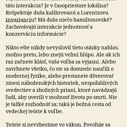
táto interakcia? Je v časopriestore lokálna?
Rešpektuje duša kalibrovanú a Lorentzovu
invarianciu
? Má duša niečo hamiltonovské?
Zachovávajú interakcie jednotnosť a
konzerváciu informácie?
Nikto ešte nikdy nevyslovil tieto otázky nahlas;
možno preto, lebo znejú veľmi hlúpo. Ale ak ich
raz začnete klásť, vaša voľba sa vyjasní. Alebo
zavrhnete všetko, čo ste sa domnele naučili o
modernej fyzike, alebo prestanete dôverovať
zmesi náboženských historiek, nespoľahlivých
svedectiev a zbožných prianí, ktoré navádzajú
ľudí, aby uverili v možnosť života po smrti. Nie
je ťažké rozhodnúť sa; taká je bežná cesta od
vedeckej teórie k voľbe.
Teórie si nevyberáme vo vákuu. Povoľuje sa