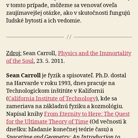
v tomto prípade, môžeme sa venovať oveľa
zaujímavejšej otázke, ako v skutočnosti fungujú
ľudské bytosti a ich vedomie.
Zdroj:
Sean Carroll,
Physics and the Immortality
of the Soul
, 23. 5. 2011.
Sean Carroll
je fyzik a spisovateľ. Ph.D. dostal
na Harvarde v roku 1993, dnes pracuje na
Technologickom inštitúte v Kalifornii
(
California Institute of Technology
), kde sa
zameriava na základnú fyziku a kozmológiu.
Napísal knihy
From Eternity to Here: The Quest
for the Ultimate Theory of Time
(Od večnosti k
dnešku: hľadanie konečnej teórie času) a
Spacetime and Geometry: An Introduction to