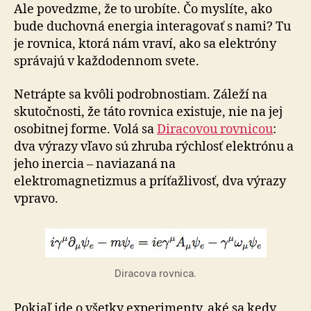
Ale povedzme, že to urobíte. Čo myslíte, ako
bude duchovná energia interagovať s nami? Tu
je rovnica, ktorá nám vraví, ako sa elektróny
správajú v každodennom svete.
Netrápte sa kvôli podrobnostiam. Záleží na
skutočnosti, že táto rovnica existuje, nie na jej
osobitnej forme. Volá sa
Diracovou rovnicou
:
dva výrazy vľavo sú zhruba rýchlosť elektrónu a
jeho inercia – naviazaná na
elektromagnetizmus a príťažlivosť, dva výrazy
vpravo.
Diracova rovnica.
Pokiaľ ide o všetky experimenty, aké sa kedy