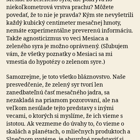
niekoľkometrová vrstva prachu? Môžete
povedať, že to nie je pravda? Kým ste nevyšetrili
každý kubický centimeter mesačnej hmoty,
nemáte experimentálne preverenú informáciu.
Takže agnosticizmus vo veci Mesiaca a
zeleného syra je možno oprávnený. (Sľubujem
vám, že všetky poznatky o Mesiaci sa mi
vmestia do hypotézy o zelenom syre.)
Samozrejme, je toto všetko bláznovstvo. Naše
presvedčenie, že zelený syr tvorí len
zanedbateľnú časť mesačného jadra, sa
nezakladá na priamom pozorovaní, ale na
veľkom nesúlade tejto predstavy s inými
vecami, o ktorých si myslíme, že ich vieme s
istotou. Ak vezmeme do úvahy to, čo vieme o
skalách a planétach, o mliečnych produktoch a
Slnečnom systéme, je absurdné predstaviť si,