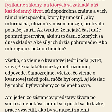
fyzikálne zákony, na ktorých sa zakladá náš
každodenný život
, sú dopodrobna známe a v ich
rámci niet spôsobu, ktorý by umožnil, aby
informácia, uložená v našom mozgu, pretrvala
po našej smrti. Ak tvrdíte, že nejaká časť duše
po smrti pretrváva, aké sú to časti, z ktorých sa
duša skladá? Aké sily ich držia pohromade? Ako
interagujú s bežnou hmotou?
Všetko, čo vieme o kvantovej teórii poľa (KTP),
vraví, že na takéto otázky niet rozumnej
odpovede. Samozrejme, všetko, čo vieme o
kvantovej teórii poľa, môže byť omyl. Aj Mesiac
by mohol byť vyrobený zo zeleného syra.
Ani jeden zo zástancov predstavy života po
smrti sa nepokúsi sadnúť si a pustiť sa do ťažkej
práce vysvetliť, ako by sa museli zmeniť