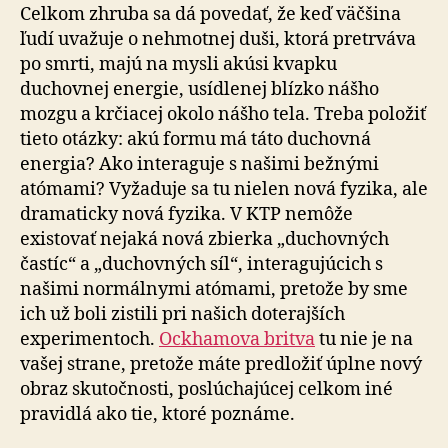
Celkom zhruba sa dá povedať, že keď väčšina
ľudí uvažuje o nehmotnej duši, ktorá pretrváva
po smrti, majú na mysli akúsi kvapku
duchovnej energie, usídlenej blízko nášho
mozgu a krčiacej okolo nášho tela. Treba položiť
tieto otázky: akú formu má táto duchovná
energia? Ako interaguje s našimi bežnými
atómami? Vyžaduje sa tu nielen nová fyzika, ale
dramaticky nová fyzika. V KTP nemôže
existovať nejaká nová zbierka „duchovných
častíc“ a „duchovných síl“, interagujúcich s
našimi normálnymi atómami, pretože by sme
ich už boli zistili pri našich doterajších
experimentoch.
Ockhamova britva
tu nie je na
vašej strane, pretože máte predložiť úplne nový
obraz skutočnosti, poslúchajúcej celkom iné
pravidlá ako tie, ktoré poznáme.