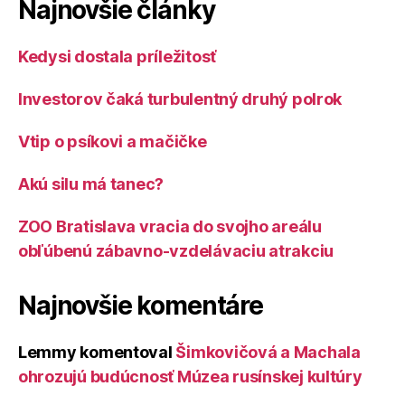
Najnovšie články
Kedysi dostala príležitosť
Investorov čaká turbulentný druhý polrok
Vtip o psíkovi a mačičke
Akú silu má tanec?
ZOO Bratislava vracia do svojho areálu
obľúbenú zábavno-vzdelávaciu atrakciu
Najnovšie komentáre
Lemmy
komentoval
Šimkovičová a Machala
ohrozujú budúcnosť Múzea rusínskej kultúry