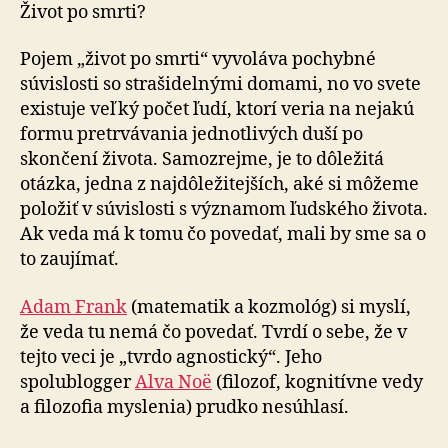
Život po smrti?
Pojem „život po smrti“ vyvoláva pochybné
súvislosti so strašidelnými domami, no vo svete
existuje veľký počet ľudí, ktorí veria na nejakú
formu pretrvávania jednotlivých duší po
skončení života. Samozrejme, je to dôležitá
otázka, jedna z najdôležitejších, aké si môžeme
položiť v súvislosti s významom ľudského života.
Ak veda má k tomu čo povedať, mali by sme sa o
to zaujímať.
Adam Frank
(matematik a kozmológ) si myslí,
že veda tu nemá čo povedať. Tvrdí o sebe, že v
tejto veci je „tvrdo agnostický“. Jeho
spolublogger
Alva Noë
(filozof, kognitívne vedy
a filozofia myslenia) prudko nesúhlasí.