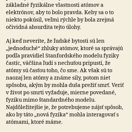
základné fyzikálne vlastnosti atómov a
elektrónov, aby to bolo pravda. Keby sa o to
niekto pokúsil, veľmi rýchle by bola zrejmá
očividná absurdita tejto úlohy.
Aj keď neveríte, že ľudské bytosti sú len
„jednoduché“ zhluky atómov, ktoré sa správajú
podľa pravidiel Stanfordského modelu fyziky
častíc, väčšina ľudí s nechuťou pripustí, že
atómy sú časťou toho, čo sme. Ak však sú to
naozaj len atómy a známe sily, potom niet
spôsobu, akým by mohla duša prežiť smrť. Veriť
v život po smrti vyžaduje, mierne povedané,
fyziku mimo štandardného modelu.
Najdôležitejšie je, že potrebujeme nájsť spôsob,
ako by táto „nová fyzika“ mohla interagovať s
atómami, ktoré máme.