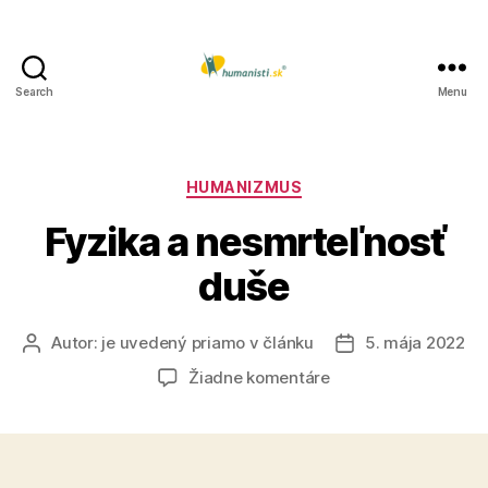
Search
Menu
Humanisti.sk
Kategórie
HUMANIZMUS
Fyzika a nesmrteľnosť
duše
Autor:
je uvedený priamo v článku
5. mája 2022
Autor
Dátum
článku
článku
na
Žiadne komentáre
Fyzika
a
nesmrteľnosť
duše