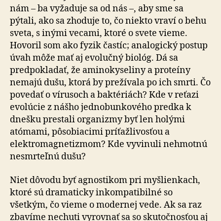
nám – ba vyžaduje sa od nás –, aby sme sa
pýtali, ako sa zhoduje to, čo niekto vraví o behu
sveta, s inými vecami, ktoré o svete vieme.
Hovoril som ako fyzik častíc; analogický postup
úvah môže mať aj evolučný biológ. Dá sa
predpokladať, že aminokyseliny a proteíny
nemajú dušu, ktorá by prežívala po ich smrti. Čo
povedať o vírusoch a baktériách? Kde v reťazi
evolúcie z nášho jednobunkového predka k
dnešku prestali organizmy byť len holými
atómami, pôsobiacimi príťažlivosťou a
elektromagnetizmom? Kde vyvinuli nehmotnú
nesmrteľnú dušu?
Niet dôvodu byť agnostikom pri myšlienkach,
ktoré sú dramaticky inkompatibilné so
všetkým, čo vieme o modernej vede. Ak sa raz
zbavíme nechuti vyrovnať sa so skutočnosťou aj