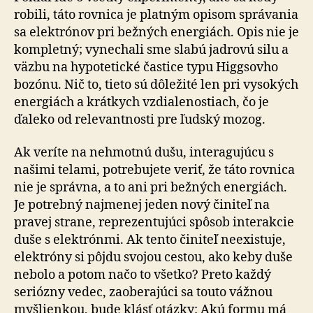
robili, táto rovnica je platným opisom správania
sa elektrónov pri bežných energiách. Opis nie je
kompletný; vynechali sme slabú jadrovú silu a
väzbu na hypotetické častice typu Higgsovho
bozónu. Nič to, tieto sú dôležité len pri vysokých
energiách a krátkych vzdialenostiach, čo je
ďaleko od relevantnosti pre ľudský mozog.
Ak veríte na nehmotnú dušu, interagujúcu s
našimi telami, potrebujete veriť, že táto rovnica
nie je správna, a to ani pri bežných energiách.
Je potrebný najmenej jeden nový činiteľ na
pravej strane, reprezentujúci spôsob interakcie
duše s elektrónmi. Ak tento činiteľ neexistuje,
elektróny si pôjdu svojou cestou, ako keby duše
nebolo a potom načo to všetko? Preto každý
seriózny vedec, zaoberajúci sa touto vážnou
myšlienkou, bude klásť otázky: Akú formu má