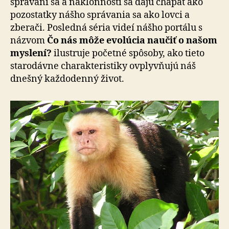
správaní sa a náklonností sa dajú chápať ako
pozostatky nášho správania sa ako lovci a
zberači. Posledná séria videí nášho portálu s
názvom
Čo nás môže evolúcia naučiť o našom
myslení?
ilustruje početné spôsoby, ako tieto
starodávne charakteristiky ovplyvňujú náš
dnešný každodenný život.