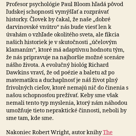
Profesor psychológie Paul Bloom hľadá pôvod
ľudskej schopnosti vymýšľať a rozprávať
historky. Človek by čakal, že naše „dobré
darvinovské vnútro“ nás bude viesť len k
úvahám o vzhľade okolitého sveta, ale fikcia
našich historiek je v skutočnosti „účelovým
klamaním“, ktoré má adaptívnu hodnotu tým,
že nás pripravuje na najhoršie možné scenáre
nášho života. A evolučný biológ Richard
Dawkins vraví, že od poézie a baletu až po
matematiku a duchaplnosť je náš život plný
frivolných cieľov, ktoré nemajú nič do činenia s
našou schopnosťou prežívať. Keby sme však
nemali tento typ myslenia, ktorý nám náhodou
umožňuje tieto nepraktické činnosti, neboli by
sme tam, kde sme.
Nakoniec Robert Wright, autor knihy
The