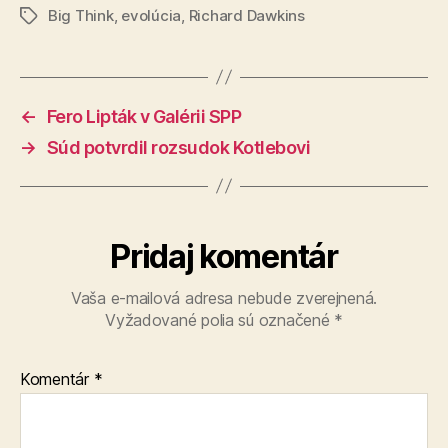
Big Think
,
evolúcia
,
Richard Dawkins
Značky
←
Fero Lipták v Galérii SPP
→
Súd potvrdil rozsudok Kotlebovi
Pridaj komentár
Vaša e-mailová adresa nebude zverejnená.
Vyžadované polia sú označené
*
Komentár
*