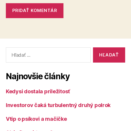
Vyhľadať:
Najnovšie články
Kedysi dostala príležitosť
Investorov čaká turbulentný druhý polrok
Vtip o psíkovi a mačičke