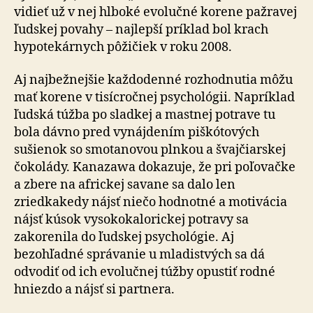
vidieť už v nej hlboké evolučné korene pažravej
ľudskej povahy – najlepší príklad bol krach
hypotekárnych pôžičiek v roku 2008.
Aj najbežnejšie každodenné rozhodnutia môžu
mať korene v tisícročnej psychológii. Napríklad
ľudská túžba po sladkej a mastnej potrave tu
bola dávno pred vynájdením piškótových
sušienok so smotanovou plnkou a švajčiarskej
čokolády. Kanazawa dokazuje, že pri poľovačke
a zbere na africkej savane sa dalo len
zriedkakedy nájsť niečo hodnotné a motivácia
nájsť kúsok vysokokalorickej potravy sa
zakorenila do ľudskej psychológie. Aj
bezohľadné správanie u mladistvých sa dá
odvodiť od ich evolučnej túžby opustiť rodné
hniezdo a nájsť si partnera.