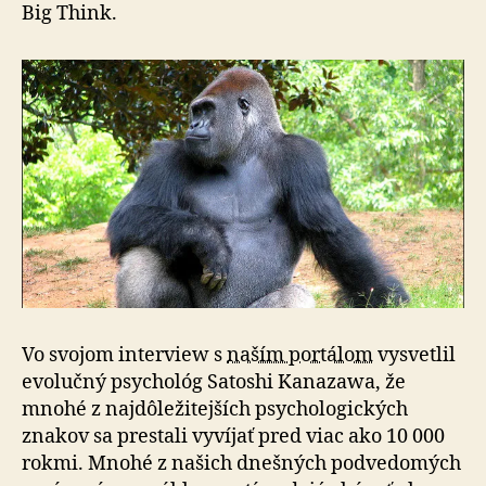
naučiť
Big Think.
o
našom
myslení?
Vo svojom interview s
naším portálom
vysvetlil
evolučný psychológ Satoshi Kanazawa, že
mnohé z najdôležitejších psychologických
znakov sa prestali vyvíjať pred viac ako 10 000
rokmi. Mnohé z našich dnešných podvedomých