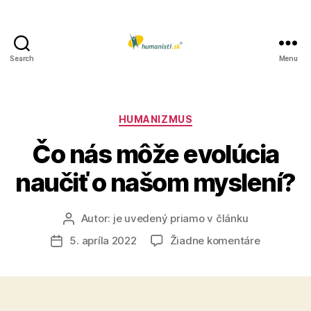
Search
Menu
Humanisti.sk
Kategórie
HUMANIZMUS
Čo nás môže evolúcia
naučiť o našom myslení?
Autor:
je uvedený priamo v článku
Autor
článku
na
5. apríla 2022
Žiadne komentáre
Dátum
Čo
článku
nás
môže
evolúcia