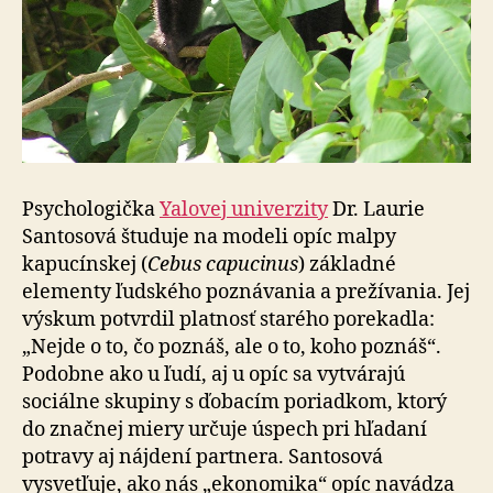
Psychologička
Yalovej univerzity
Dr. Laurie
Santosová študuje na modeli opíc malpy
kapucínskej (
Cebus capucinus
) základné
elementy ľudského poznávania a prežívania. Jej
výskum potvrdil platnosť starého porekadla:
„Nejde o to, čo poznáš, ale o to, koho poznáš“.
Podobne ako u ľudí, aj u opíc sa vytvárajú
sociálne skupiny s ďobacím poriadkom, ktorý
do značnej miery určuje úspech pri hľadaní
potravy aj nájdení partnera. Santosová
vysvetľuje, ako nás „ekonomika“ opíc navádza