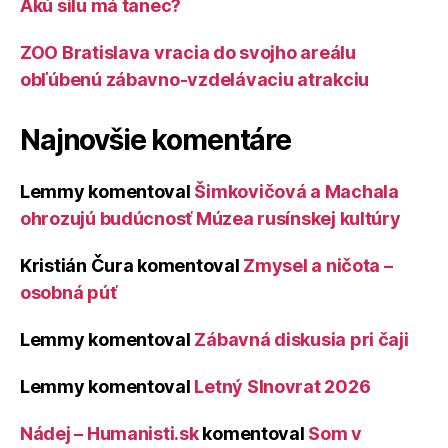
Akú silu má tanec?
ZOO Bratislava vracia do svojho areálu
obľúbenú zábavno-vzdelávaciu atrakciu
Najnovšie komentáre
Lemmy
komentoval
Šimkovičová a Machala
ohrozujú budúcnosť Múzea rusínskej kultúry
Kristián Čura
komentoval
Zmysel a ničota –
osobná púť
Lemmy
komentoval
Zábavná diskusia pri čaji
Lemmy
komentoval
Letný Slnovrat 2026
Nádej – Humanisti.sk
komentoval
Som v