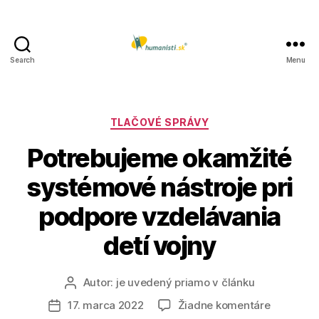
Search
Menu
Humanisti.sk
Kategórie
TLAČOVÉ SPRÁVY
Potrebujeme okamžité
systémové nástroje pri
podpore vzdelávania
detí vojny
Autor:
je uvedený priamo v článku
Autor
článku
na
17. marca 2022
Žiadne komentáre
Dátum