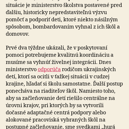
situácie je ministerstvo školstva postavené pred
ďalšiu, historicky nepredstaviteľnú výzvu
pomôcť a podporiť deti, ktoré niekto násilným
spôsobom, bombardovaním vyhnal z ich škôl a
domovov.
Prvé dva týždne ukázali, že v poskytovaní
pomoci potrebujeme kvalitnú koordináciu a
musíme sa vyhnúť živelnej integrácii. Dnes
ministerstvo
odporúča
rodičom ukrajinských
detí, ktorí sa ocitli v ťažkej situácii v cudzej
krajine, hľadať si školu samostatne. Ďalší postup
ponecháva na riaditeľov škôl. Namiesto toho,
aby sa začleňovanie detí riešilo centrálne na
úrovni krajov, pri ktorých by sa vytvorili
dočasné adaptačné centrá podpory alebo
alokované pracoviská vybraných škôl na
postupné začleňovanie, sme svedkami „hurá