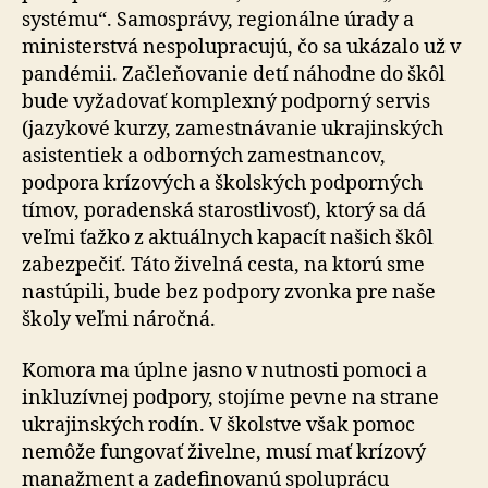
systému“. Samosprávy, regionálne úrady a
ministerstvá nespolupracujú, čo sa ukázalo už v
pandémii. Začleňovanie detí náhodne do škôl
bude vyžadovať komplexný podporný servis
(jazykové kurzy, zamestnávanie ukrajinských
asistentiek a odborných zamestnancov,
podpora krízových a školských podporných
tímov, poradenská starostlivosť), ktorý sa dá
veľmi ťažko z aktuálnych kapacít našich škôl
zabezpečiť. Táto živelná cesta, na ktorú sme
nastúpili, bude bez podpory zvonka pre naše
školy veľmi náročná.
Komora ma úplne jasno v nutnosti pomoci a
inkluzívnej podpory, stojíme pevne na strane
ukrajinských rodín. V školstve však pomoc
nemôže fungovať živelne, musí mať krízový
manažment a zadefinovanú spoluprácu