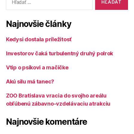
Najnovšie články
Kedysi dostala príležitosť
Investorov čaká turbulentný druhý polrok
Vtip o psíkovi a mačičke
Akú silu má tanec?
ZOO Bratislava vracia do svojho areálu
obľúbenú zábavno-vzdelávaciu atrakciu
Najnovšie komentáre