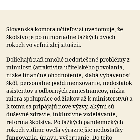
Potrebuj
článku
okamžité
systémo
nástroje
pri
Slovenská komora učiteľov si uvedomuje, že
podpore
školstvo je po mimoriadne ťažkých dvoch
vzdeláva
rokoch vo veľmi zlej situácii.
detí
vojny
Doliehajú naň mnohé nedoriešené problémy z
minulosti (atraktivita učiteľského povolania,
nízke finančné ohodnotenie, slabá vybavenosť
škôl, personálne poddimenzovanie, nedostatok
asistentov a odborných zamestnancov, nízka
miera spolupráce od žiakov až k ministerstvu) a
k tomu sa pripájajú nové výzvy, akými sú
duševné zdravie, inkluzívne vzdelávanie,
reforma školstva. Po ťažkých pandemických
rokoch vidíme oveľa výraznejšie nedostatky
fungovania, únavu, vyčerpanie. Do tejto