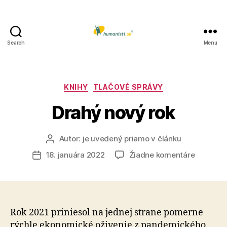
Search
Menu
Humanisti.sk
Kategórie
KNIHY
TLAČOVÉ SPRÁVY
Drahý nový rok
Autor:
je uvedený priamo v článku
Autor
článku
na
18. januára 2022
Žiadne komentáre
Dátum
Drahý
článku
nový
rok
Rok 2021 priniesol na jednej strane pomerne
rýchle ekonomické oživenie z pandemického