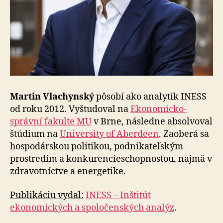
Martin Vlachynský
pôsobí ako analytik INESS
od roku 2012. Vyštudoval na
Ekonomicko-
správní fakulte MU
v Brne, následne absolvoval
štúdium na
University of Aberdeen
. Zaoberá sa
hospodárskou politikou, podnikateľským
prostredím a konkurencieschopnosťou, najmä v
zdravotníctve a energetike.
Publikáciu vydal:
INESS – Inštitút
ekonomických a spoločenských analýz
.