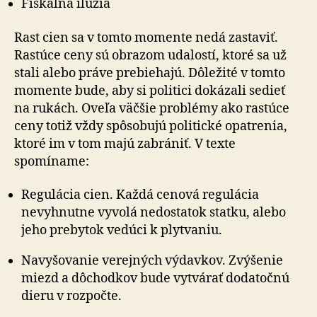
Fiškálna ilúzia
Rast cien sa v tomto momente nedá zastaviť.
Rastúce ceny sú obrazom udalostí, ktoré sa už
stali alebo práve prebiehajú. Dôležité v tomto
momente bude, aby si politici dokázali sedieť
na rukách. Oveľa väčšie problémy ako rastúce
ceny totiž vždy spôsobujú politické opatrenia,
ktoré im v tom majú zabrániť. V texte
spomíname:
Regulácia cien. Každá cenová regulácia
nevyhnutne vyvolá nedostatok statku, alebo
jeho prebytok vedúci k plytvaniu.
Navyšovanie verejných výdavkov. Zvýšenie
miezd a dôchodkov bude vytvárať dodatočnú
dieru v rozpočte.