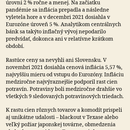
úrovni 2 % ročne a menej. Na začiatku
pandémie sa inflácia prepadla a následne
vyletela hore a v decembri 2021 dosiahla v
Eurozóne úroveň 5 %. Analytikom centrálnych
bánk sa takýto inflačný vývoj nepodarilo
predvídať, dokonca ani v relatívne krátkom
období.
Rastúce ceny sa nevyhli ani Slovensku. V
novembri 2021 dosiahla cenová inflácia 5,57 %,
najvyššiu mieru od vstupu do Eurozóny. Infláciu
medziročne najvýraznejšie podporil rast cien
potravín. Potraviny boli medziročne drahšie vo
všetkých 9 sledovaných potravinových triedach.
K rastu cien rôznych tovarov a komodít prispeli
aj unikátne udalosti – blackout v Texase alebo
veľký požiar japonskej továrne, obmedzenia