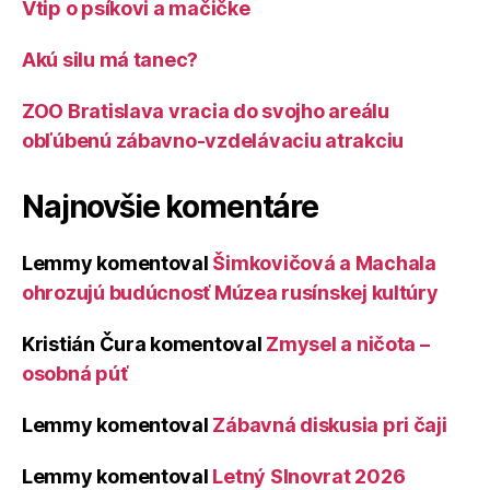
Vtip o psíkovi a mačičke
Akú silu má tanec?
ZOO Bratislava vracia do svojho areálu
obľúbenú zábavno-vzdelávaciu atrakciu
Najnovšie komentáre
Lemmy
komentoval
Šimkovičová a Machala
ohrozujú budúcnosť Múzea rusínskej kultúry
Kristián Čura
komentoval
Zmysel a ničota –
osobná púť
Lemmy
komentoval
Zábavná diskusia pri čaji
Lemmy
komentoval
Letný Slnovrat 2026