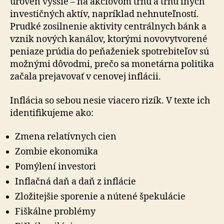
úroveň vyššie – na akciovom trhu a trhu iných
investičných aktív, napríklad nehnuteľností.
Prudké zosilnenie aktivity centrálnych bánk a
vznik nových kanálov, ktorými novovytvorené
peniaze prúdia do peňaženiek spotrebiteľov sú
možnými dôvodmi, prečo sa monetárna politika
začala prejavovať v cenovej inflácii.
Inflácia so sebou nesie viacero rizík. V texte ich
identifikujeme ako:
Zmena relatívnych cien
Zombie ekonomika
Pomýlení investori
Inflačná daň a daň z inflácie
Zložitejšie sporenie a nútené špekulácie
Fiškálne problémy