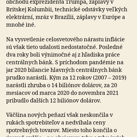
obchodu exprezidenta Trumpa, záplavy v
Britskej Kolumbii, technické odstávky veľkých
elektrární, mráz v Brazílii, záplavy v Európe a
mnohé iné.
Na vysvetlenie celosvetového nárastu inflácie
sú však tieto udalosti nedostatočné. Posledné
dva roky boli výnimočné aj z hľadiska práce
centrálnych bánk. S príchodom pandémie na
jar 2020 bilancie hlavných centrálnych bánk
prudko narástli. Kým za 12 rokov (2007 – 2019)
narástli zhruba o 14 biliónov dolárov, za 20
mesiacov od marca 2020 do novembra 2021
pribudlo ďalších 12 biliónov dolárov.
Väčšina nových peňazí však neskončila v
rukách spotrebiteľov a nedvíhala ceny
spotrebných tovarov. Miesto toho končila o