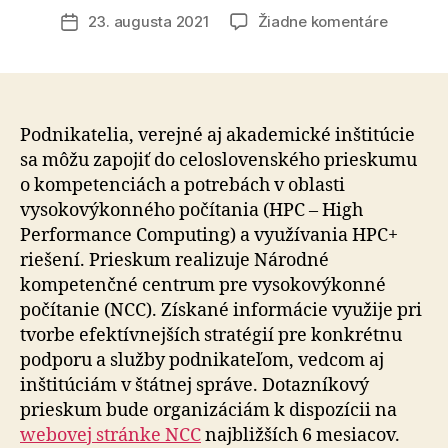
článku
na
23. augusta 2021
Žiadne komentáre
Dátum
Podniky
článku
a
inštitúci
sa
môžu
Podnikatelia, verejné aj akademické inštitúcie
zapojiť
sa môžu zapojiť do celoslovenského prieskumu
do
o kompetenciách a potrebách v oblasti
priesku
vysokovýkonného počítania (HPC – High
o
Performance Computing) a využívania HPC+
vysoko
riešení. Prieskum realizuje Národné
počítaní
kompetenčné centrum pre vysokovýkonné
počítanie (NCC). Získané informácie využije pri
tvorbe efektívnejších stratégií pre konkrétnu
podporu a služby podnikateľom, vedcom aj
inštitúciám v štátnej správe. Dotazníkový
prieskum bude organizáciám k dispozícii na
webovej stránke NCC
najbližších 6 mesiacov.