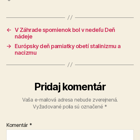
←
V Záhrade spomienok bol v nedeľu Deň
nádeje
→
Európsky deň pamiatky obetí stalinizmu a
nacizmu
Pridaj komentár
Vaša e-mailová adresa nebude zverejnená.
Vyžadované polia sú označené
*
Komentár
*