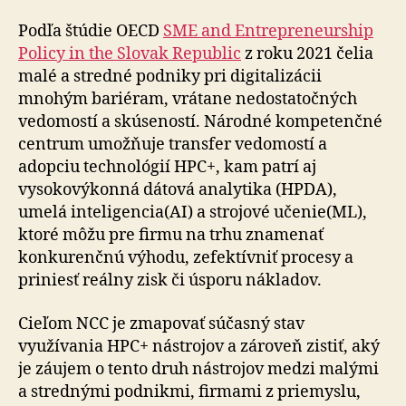
Podľa štúdie OECD
SME and Entrepreneurship
Policy in the Slovak Republic
z roku 2021 čelia
malé a stredné podniky pri digitalizácii
mnohým bariéram, vrátane nedostatočných
vedomostí a skúseností. Národné kompetenčné
centrum umožňuje transfer vedomostí a
adopciu technológií HPC+, kam patrí aj
vysokovýkonná dátová analytika (HPDA),
umelá inteligencia(AI) a strojové učenie(ML),
ktoré môžu pre firmu na trhu znamenať
konkurenčnú výhodu, zefektívniť procesy a
priniesť reálny zisk či úsporu nákladov.
Cieľom NCC je zmapovať súčasný stav
využívania HPC+ nástrojov a zároveň zistiť, aký
je záujem o tento druh nástrojov medzi malými
a strednými podnikmi, firmami z priemyslu,