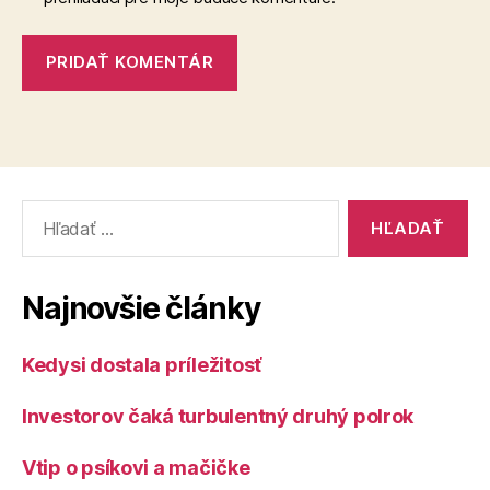
Vyhľadať:
Najnovšie články
Kedysi dostala príležitosť
Investorov čaká turbulentný druhý polrok
Vtip o psíkovi a mačičke