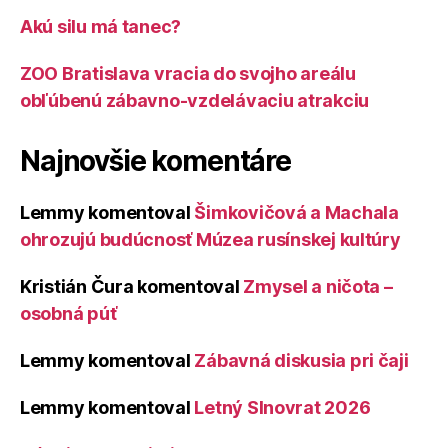
Akú silu má tanec?
ZOO Bratislava vracia do svojho areálu
obľúbenú zábavno-vzdelávaciu atrakciu
Najnovšie komentáre
Lemmy
komentoval
Šimkovičová a Machala
ohrozujú budúcnosť Múzea rusínskej kultúry
Kristián Čura
komentoval
Zmysel a ničota –
osobná púť
Lemmy
komentoval
Zábavná diskusia pri čaji
Lemmy
komentoval
Letný Slnovrat 2026