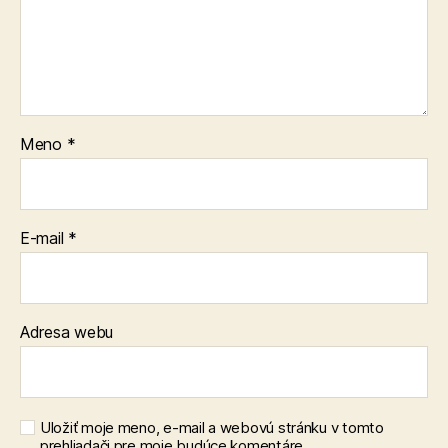
Meno
*
E-mail
*
Adresa webu
Uložiť moje meno, e-mail a webovú stránku v tomto
prehliadači pre moje budúce komentáre.