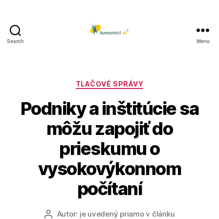
Search
Menu
Humanisti.sk
Kategórie
TLAČOVÉ SPRÁVY
Podniky a inštitúcie sa
môžu zapojiť do
prieskumu o
vysokovýkonnom
počítaní
Autor:
je uvedený priamo v článku
Autor