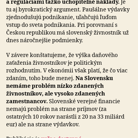
a reguláciami ťažko uchopiteľné náklady.
Je
tu aj byrokratický argument. Paušálne výdavky
zjednodušujú podnikanie, uľahčujú ľuďom
vstup do sveta podnikania. Pri porovnaní s
Českou republikou má slovenský živnostník už
dnes náročnejšie podmienky.
V závere konštatujeme, že výška daňového
zaťaženia živnostníkov je politickým
rozhodnutím. V ekonómii však platí, že čo viac
zdaním, toho bude menej.
Na Slovensku
nemáme problém nízko zdanených
živnostníkov, ale vysoko zdanených
zamestnancov.
Slovenské verejné financie
nemajú problém na strane príjmov (za
ostatných 10 rokov narástli z 20 na 33 miliárd
eur) ale na strane výdavkov.