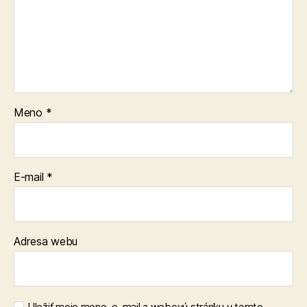
Meno
*
E-mail
*
Adresa webu
Uložiť moje meno, e-mail a webovú stránku v tomto