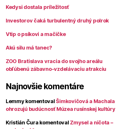
Kedysi dostala príležitosť
Investorov čaká turbulentný druhý polrok
Vtip o psíkovi a mačičke
Akú silu má tanec?
ZOO Bratislava vracia do svojho areálu
obľúbenú zábavno-vzdelávaciu atrakciu
Najnovšie komentáre
Lemmy
komentoval
Šimkovičová a Machala
ohrozujú budúcnosť Múzea rusínskej kultúry
Kristián Čura
komentoval
Zmysel a ničota –