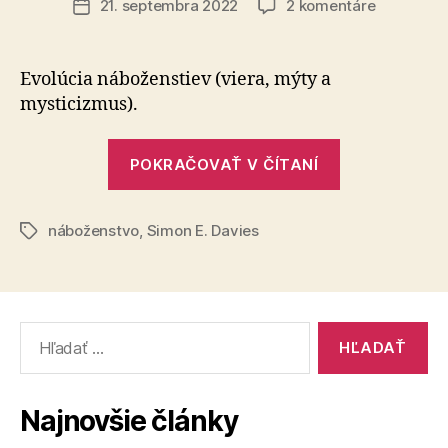
na
21. septembra 2022
2 komentáre
Dátum
Vývojový
článku
strom
náboženst
Evolúcia náboženstiev (viera, mýty a
mysticizmus).
„Vývojový
POKRAČOVAŤ V ČÍTANÍ
strom
náboženstie
náboženstvo
,
Simon E. Davies
Značky
Vyhľadať:
Najnovšie články