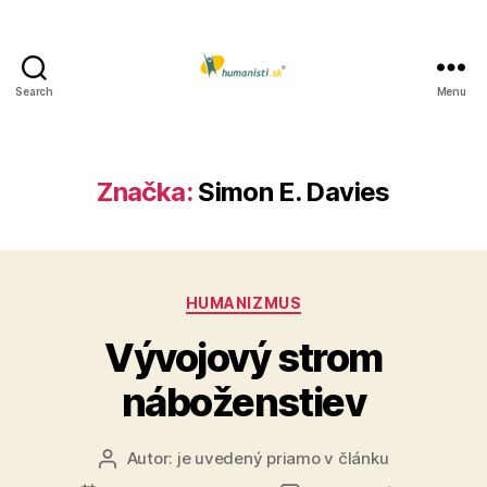
Search
Menu
Humanisti.sk
Značka:
Simon E. Davies
Kategórie
HUMANIZMUS
Vývojový strom
náboženstiev
Autor:
je uvedený priamo v článku
Autor
článku