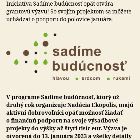
sadiť
Iniciatíva Sadíme budúcnosť opäť otvára
stromy?
grantovú výzvu! So svojím projektom sa môžete
uchádzať o podporu do polovice januára.
V programe Sadíme budúcnosť, ktorý už
druhý rok organizuje Nadácia Ekopolis, majú
aktívni dobrovoľníci opäť možnosť žiadať
o finančnú podporu na svoje výsadbové
projekty do výšky až štyri tisíc eur. Výzva je
otvorená do 13. januára 2023 a všetky detaily