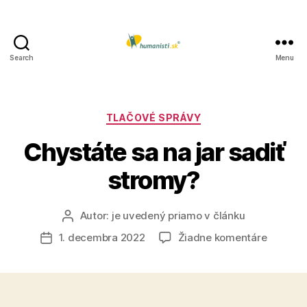
Search
Menu
Humanisti.sk
Kategórie
TLAČOVÉ SPRÁVY
Chystáte sa na jar sadiť
stromy?
Autor:
je uvedený priamo v článku
Autor
článku
na
1. decembra 2022
Žiadne komentáre
Dátum
Chystát
článku
sa
na
jar