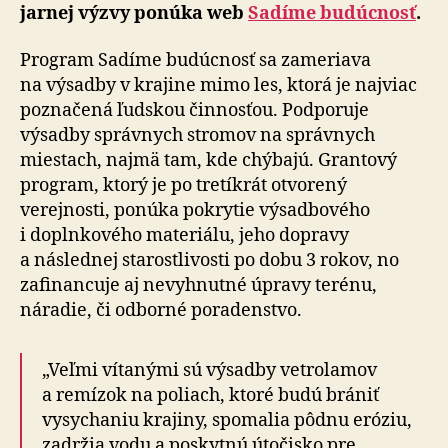
jarnej výzvy ponúka web
Sadíme budúcnosť
.
Program Sadíme budúcnosť sa zameriava
na výsadby v krajine mimo les, ktorá je najviac
poznačená ľudskou činnosťou. Podporuje
výsadby správnych stromov na správnych
miestach, najmä tam, kde chýbajú. Grantový
program, ktorý je po tretíkrát otvorený
verejnosti, ponúka pokrytie výsadbového
i doplnkového materiálu, jeho dopravy
a následnej starostlivosti po dobu 3 rokov, no
zafinancuje aj nevyhnutné úpravy terénu,
náradie, či odborné poradenstvo.
„Veľmi vítanými sú výsadby vetrolamov
a remízok na poliach, ktoré budú brániť
vysychaniu krajiny, spomalia pôdnu eróziu,
zadržia vodu a poskytnú útočisko pre