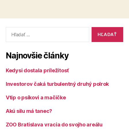
Vyhľadať:
Najnovšie články
Kedysi dostala príležitosť
Investorov čaká turbulentný druhý polrok
Vtip o psíkovi a mačičke
Akú silu má tanec?
ZOO Bratislava vracia do svojho areálu