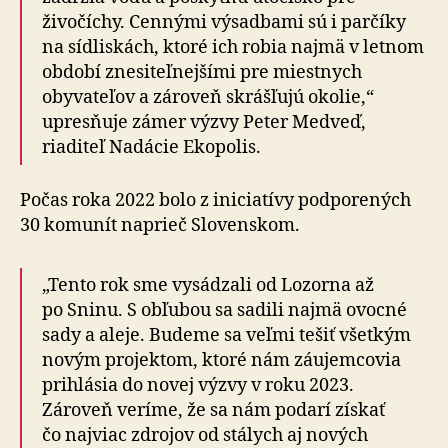
živočíchy. Cennými výsadbami sú i parčíky
na sídliskách, ktoré ich robia najmä v letnom
období znesiteľnejšími pre miestnych
obyvateľov a zároveň skrášľujú okolie,“
upresňuje zámer výzvy Peter Medveď,
riaditeľ Nadácie Ekopolis.
Počas roka 2022 bolo z iniciatívy podporených
30 komunít naprieč Slovenskom.
„Tento rok sme vysádzali od Lozorna až
po Sninu. S obľubou sa sadili najmä ovocné
sady a aleje. Budeme sa veľmi tešiť všetkým
novým projektom, ktoré nám záujemcovia
prihlásia do novej výzvy v roku 2023.
Zároveň veríme, že sa nám podarí získať
čo najviac zdrojov od stálych aj nových