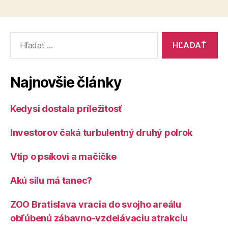
Vyhľadať:
Najnovšie články
Kedysi dostala príležitosť
Investorov čaká turbulentný druhý polrok
Vtip o psíkovi a mačičke
Akú silu má tanec?
ZOO Bratislava vracia do svojho areálu
obľúbenú zábavno-vzdelávaciu atrakciu