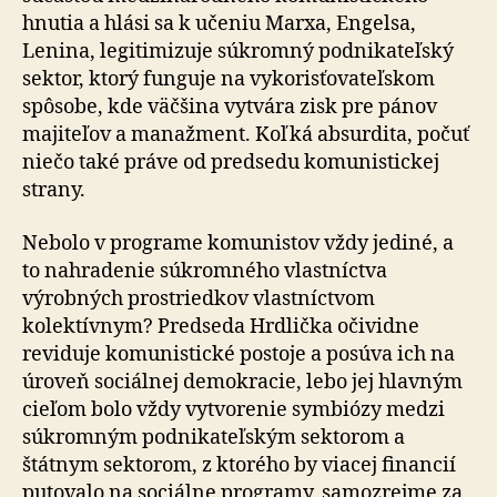
hnutia a hlási sa k učeniu Marxa, Engelsa,
Lenina, legitimizuje súkromný podnikateľský
sektor, ktorý funguje na vykorisťovateľskom
spôsobe, kde väčšina vytvára zisk pre pánov
majiteľov a manažment. Koľká absurdita, počuť
niečo také práve od predsedu komunistickej
strany.
Nebolo v programe komunistov vždy jediné, a
to nahradenie súkromného vlastníctva
výrobných prostriedkov vlastníctvom
kolektívnym? Predseda Hrdlička očividne
reviduje komunistické postoje a posúva ich na
úroveň sociálnej demokracie, lebo jej hlavným
cieľom bolo vždy vytvorenie symbiózy medzi
súkromným podnikateľským sektorom a
štátnym sektorom, z ktorého by viacej financií
putovalo na sociálne programy, samozrejme za