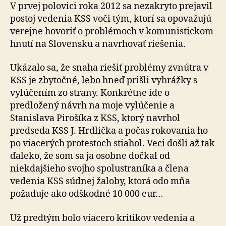
komuni
V prvej polovici roka 2012 sa nezakryto prejavil
postoj vedenia KSS voči tým, ktorí sa opovažujú
verejne hovoriť o problémoch v komunistickom
hnutí na Slovensku a navrhovať riešenia.
Ukázalo sa, že snaha riešiť problémy zvnútra v
KSS je zbytočné, lebo hneď prišli vyhrážky s
vylúčením zo strany. Konkrétne ide o
predložený návrh na moje vylúčenie a
Stanislava Pirošíka z KSS, ktorý navrhol
predseda KSS J. Hrdlička a počas rokovania ho
po viacerých protestoch stiahol. Veci došli až tak
ďaleko, že som sa ja osobne dočkal od
niekdajšieho svojho spolustraníka a člena
vedenia KSS súdnej žaloby, ktorá odo mňa
požaduje ako odškodné 10 000 eur…
Už predtým bolo viacero kritikov vedenia a