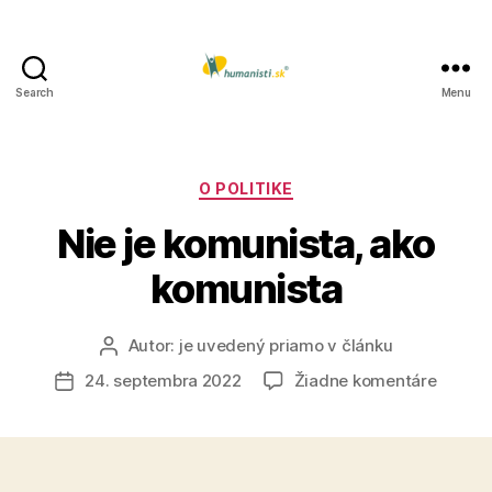
Search
Menu
Humanisti.sk
Kategórie
O POLITIKE
Nie je komunista, ako
komunista
Autor:
je uvedený priamo v článku
Autor
článku
na
24. septembra 2022
Žiadne komentáre
Dátum
Nie
článku
je
komuni
ako