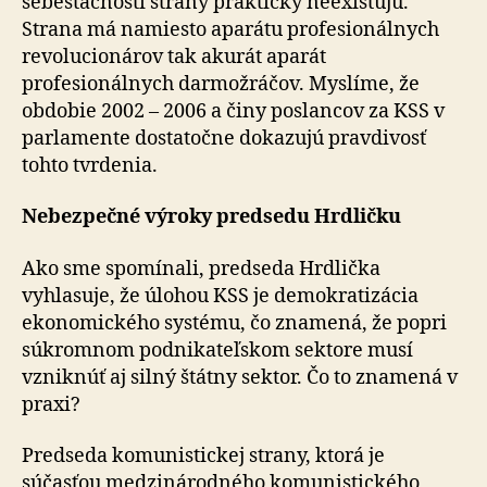
sebestačnosti strany prakticky neexistujú.
Strana má namiesto aparátu profesionálnych
revolucionárov tak akurát aparát
profesionálnych darmožráčov. Myslíme, že
obdobie 2002 – 2006 a činy poslancov za KSS v
parlamente dostatočne dokazujú pravdivosť
tohto tvrdenia.
Nebezpečné výroky predsedu Hrdličku
Ako sme spomínali, predseda Hrdlička
vyhlasuje, že úlohou KSS je demokratizácia
ekonomického systému, čo znamená, že popri
súkromnom podnikateľskom sektore musí
vzniknúť aj silný štátny sektor. Čo to znamená v
praxi?
Predseda komunistickej strany, ktorá je
súčasťou medzinárodného komunistického