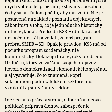
kapitalizmu, zúčastňujúcou sa parlamentných a
iných volieb. Jej program je stavaný spôsobom,
čo by sa tak ľuďom páčilo, aby nás volili. Nie je
postavená na základe poznania objektívnych
zákonitostí a toho, čo je jednoducho historicky
nutné vykonať. Predseda KSS Hrdlička a spol.
nespočetnekrát povedali, že náš program
prebral SMER – SD. Opak je pravdou. KSS má od
počiatku program socdemácky, nie
komunistický. Dokazujú to aj výroky predsedu
Hrdličku, ktorý vo väčšine svojich prejavov
hovorí o demokratizácii ekonomického systému
a aj vysvetľuje, čo to znamená. Popri
súkromnom podnikateľskom sektore musí
vzniknúť aj silný štátny sektor.
Iné veci ako práca v strane, odborná a ideovo-
politická príprava členov, zabezpečenie