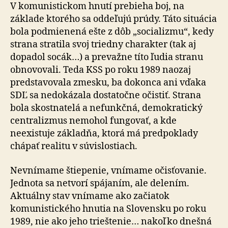
V komunistickom hnutí prebieha boj, na
základe ktorého sa oddeľujú prúdy. Táto situácia
bola podmienená ešte z dôb „socializmu“, kedy
strana stratila svoj triedny charakter (tak aj
dopadol socák…) a prevažne títo ľudia stranu
obnovovali. Teda KSS po roku 1989 naozaj
predstavovala zmesku, ba dokonca ani vďaka
SDĽ sa nedokázala dostatočne očistiť. Strana
bola skostnatelá a nefunkčná, demokratický
centralizmus nemohol fungovať, a kde
neexistuje základňa, ktorá má predpoklady
chápať realitu v súvislostiach.
Nevnímame štiepenie, vnímame očisťovanie.
Jednota sa netvorí spájaním, ale delením.
Aktuálny stav vnímame ako začiatok
komunistického hnutia na Slovensku po roku
1989, nie ako jeho trieštenie… nakoľko dnešná