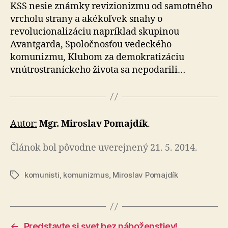
KSS nesie známky revizionizmu od samotného
vrcholu strany a akékoľvek snahy o
revolucionalizáciu napríklad skupinou
Avantgarda, Spoločnosťou vedeckého
komunizmu, Klubom za demokratizáciu
vnútrostraníckeho života sa nepodarili…
Autor:
Mgr. Miroslav Pomajdík
.
Článok bol pôvodne uverejnený 21. 5. 2014.
komunisti
,
komunizmus
,
Miroslav Pomajdík
Značky
←
Predstavte si svet bez náboženstiev!