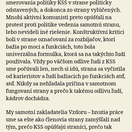
smerovania politiky KSS v strane politicky
odstavených, a dokonca zo strany vylúčených.
Mnohí aktívni komunisti preto opúšťali na
protest proti politike vedenia samotnú stranu,
lebo nevideli iné riešenie. Konštruktívni kritici
boli v strane označovaní za rozbíjačov, ktorí
bažia po moci a funkciách, toto bola
univerzálna formulka, ktorá sa na takýchto ľudí
používala. Vždy po väčšom odlive ľudí z KSS
sme počúvali len, nech si idú, strana sa vyčistila
od karieristov a ľudí bažiacich po funkciách atď,
atď. Nikdy sa nehľadala príčina v samotnom
fungovaní strany a prečo k takému odlivu ľudí,
kádrov dochádza.
My samotní zakladatelia Vzdoru – hnutia práce
sme sa ešte ako členovia strany zamýšľali nad
tým, prečo KSS opúšťajú straníci, prečo tak