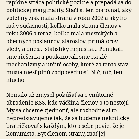
rapídne stráca politické pozície a prepadá sa do
politickej marginality. Stačí si len porovnať, aký
volebný zisk mala strana v roku 2002 a aký ho
má v súčasnosti, koľko mala strana členov v
roku 2006 a teraz, koľko mala mestských a
obecných poslancov, starostov, primátorov
vtedy a dnes… štatistiky nepustia… Ponúkali
sme riešenia a poukazovali sme na zlé
mechanizmy a určité osoby, ktoré za tento stav
musia niesť plnú zodpovednosť. Nič, nič, len
hlucho.
Nemalo už zmysel pokúšať sa o vnútorné
obrodenie KSS, kde väčšina členov o to nestojí.
My sa chceme zjednotiť, ale rozhodne si to
nepredstavujeme tak, že sa budeme nekriticky
bratríčkovať s každým, kto o sebe povie, že je
komunista. Byť členom strany, mať jej