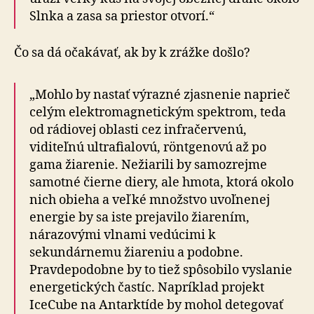
Slnka a zasa sa priestor otvorí.“
Čo sa dá očakávať, ak by k zrážke došlo?
„Mohlo by nastať výrazné zjasnenie naprieč
celým elektromagnetickým spektrom, teda
od rádiovej oblasti cez infračervenú,
viditeľnú ultrafialovú, röntgenovú až po
gama žiarenie. Nežiarili by samozrejme
samotné čierne diery, ale hmota, ktorá okolo
nich obieha a veľké množstvo uvoľnenej
energie by sa iste prejavilo žiarením,
nárazovými vlnami vedúcimi k
sekundárnemu žiareniu a podobne.
Pravdepodobne by to tiež spôsobilo vyslanie
energetických častíc. Napríklad projekt
IceCube na Antarktíde by mohol detegovať