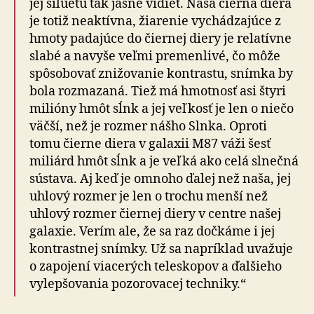
jej siluetu tak jasne vidieť. Naša čierna diera
je totiž neaktívna, žiarenie vychádzajúce z
hmoty padajúce do čiernej diery je relatívne
slabé a navyše veľmi premenlivé, čo môže
spôsobovať znižovanie kontrastu, snímka by
bola rozmazaná. Tiež má hmotnosť asi štyri
milióny hmôt sĺnk a jej veľkosť je len o niečo
väčší, než je rozmer nášho Slnka. Oproti
tomu čierne diera v galaxii M87 váži šesť
miliárd hmôt sĺnk a je veľká ako celá slnečná
sústava. Aj keď je omnoho ďalej než naša, jej
uhlový rozmer je len o trochu menší než
uhlový rozmer čiernej diery v centre našej
galaxie. Verím ale, že sa raz dočkáme i jej
kontrastnej snímky. Už sa napríklad uvažuje
o zapojení viacerých teleskopov a ďalšieho
vylepšovania pozorovacej techniky.“