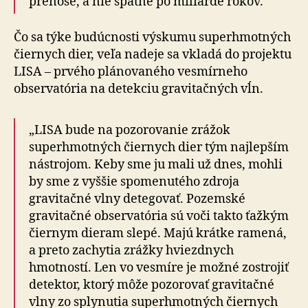
prenose, a nie spätne po miliarde rokov.“
Čo sa týke budúcnosti výskumu superhmotných
čiernych dier, veľa nadeje sa vkladá do projektu
LISA – prvého plánovaného vesmírneho
observatória na detekciu gravitačných vĺn.
„LISA bude na pozorovanie zrážok
superhmotných čiernych dier tým najlepším
nástrojom. Keby sme ju mali už dnes, mohli
by sme z vyššie spomenutého zdroja
gravitačné vlny detegovať. Pozemské
gravitačné observatória sú voči takto ťažkým
čiernym dieram slepé. Majú krátke ramená,
a preto zachytia zrážky hviezdnych
hmotností. Len vo vesmíre je možné zostrojiť
detektor, ktorý môže pozorovať gravitačné
vlny zo splynutia superhmotných čiernych