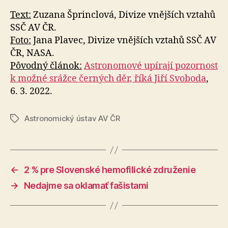
Text:
Zuzana Šprinclová, Divize vnějších vztahů
SSČ AV ČR.
Foto:
Jana Plavec, Divize vnějších vztahů SSČ AV
ČR, NASA.
Pôvodný článok:
Astronomové upírají pozornost
k možné srážce černých děr, říká Jiří Svoboda
,
6. 3. 2022.
Astronomický ústav AV ČR
Značky
←
2 % pre Slovenské hemofilické združenie
→
Nedajme sa oklamať fašistami