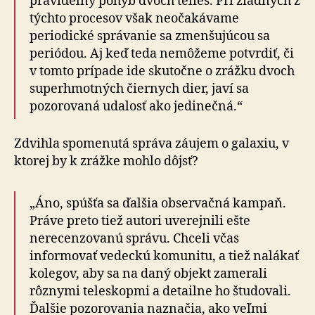
pravidelný pohyb dvoch telies. Pri žiadnych z
týchto procesov však neočakávame
periodické správanie sa zmenšujúcou sa
periódou. Aj keď teda nemôžeme potvrdiť, či
v tomto prípade ide skutočne o zrážku dvoch
superhmotných čiernych dier, javí sa
pozorovaná udalosť ako jedinečná.“
Zdvihla spomenutá správa záujem o galaxiu, v
ktorej by k zrážke mohlo dôjsť?
„Áno, spúšťa sa ďalšia observačná kampaň.
Práve preto tiež autori uverejnili ešte
nerecenzovanú správu. Chceli včas
informovať vedeckú komunitu, a tiež nalákať
kolegov, aby sa na daný objekt zamerali
rôznymi teleskopmi a detailne ho študovali.
Ďalšie pozorovania naznačia, ako veľmi