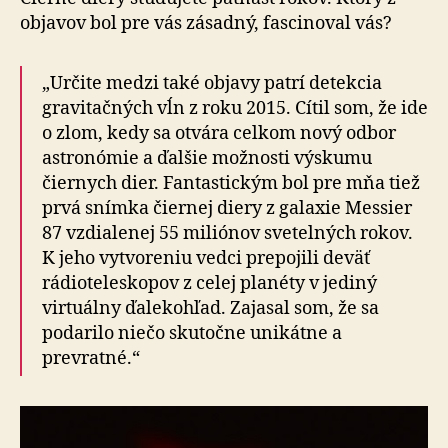
objavov bol pre vás zásadný, fascinoval vás?
„Určite medzi také objavy patrí detekcia
gravitačných vĺn z roku 2015. Cítil som, že ide
o zlom, kedy sa otvára celkom nový odbor
astronómie a ďalšie možnosti výskumu
čiernych dier. Fantastickým bol pre mňa tiež
prvá snímka čiernej diery z galaxie Messier
87 vzdialenej 55 miliónov svetelných rokov.
K jeho vytvoreniu vedci prepojili deväť
rádioteleskopov z celej planéty v jediný
virtuálny ďalekohľad. Zajasal som, že sa
podarilo niečo skutočne unikátne a
prevratné.“