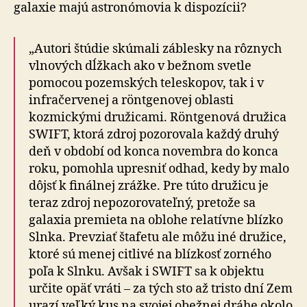
galaxie majú astronómovia k dispozícii?
„Autori štúdie skúmali záblesky na rôznych
vlnových dĺžkach ako v bežnom svetle
pomocou pozemských teleskopov, tak i v
infračervenej a röntgenovej oblasti
kozmickými družicami. Röntgenová družica
SWIFT, ktorá zdroj pozorovala každý druhý
deň v období od konca novembra do konca
roku, pomohla upresniť odhad, kedy by malo
dôjsť k finálnej zrážke. Pre túto družicu je
teraz zdroj nepozorovateľný, pretože sa
galaxia premieta na oblohe relatívne blízko
Slnka. Prevziať štafetu ale môžu iné družice,
ktoré sú menej citlivé na blízkosť zorného
poľa k Slnku. Avšak i SWIFT sa k objektu
určite opäť vráti – za tých sto až tristo dní Zem
urazí veľký kus na svojej obežnej dráhe okolo