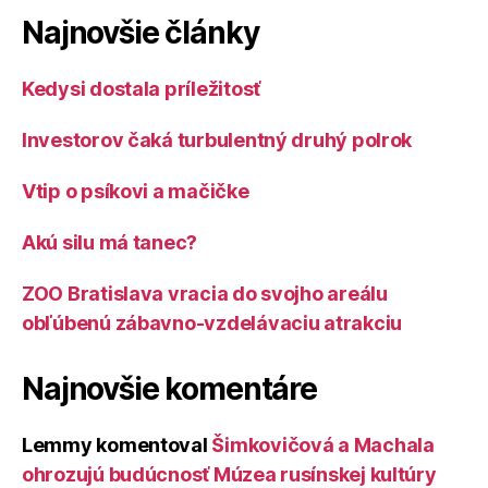
Najnovšie články
Kedysi dostala príležitosť
Investorov čaká turbulentný druhý polrok
Vtip o psíkovi a mačičke
Akú silu má tanec?
ZOO Bratislava vracia do svojho areálu
obľúbenú zábavno-vzdelávaciu atrakciu
Najnovšie komentáre
Lemmy
komentoval
Šimkovičová a Machala
ohrozujú budúcnosť Múzea rusínskej kultúry