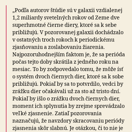
„Podľa autorov štúdie sú v galaxii vzdialenej
1,2 miliardy svetelných rokov od Zeme dve
superhmotné čierne diery, ktoré sa k sebe
približujú. V pozorovanej galaxii dochádzalo
v ostatných troch rokoch k periodickému
zjasňovaniu a zoslabovaniu žiarenia.
Najpozoruhodnejším faktom je, že sa perióda
počas tejto doby skrátila z jedného roku na
mesiac. To by zodpovedalo tomu, že môže ísť
o systém dvoch čiernych dier, ktoré sa k sobe
približujú. Pokiaľ by sa to potvrdilo, vedci by
zrážku dier očakávali už za sto až tristo dní.
Pokiaľ by išlo o zrážku dvoch čiernych dier,
moment ich splynutia by zrejme sprevádzalo
veľké zjasnenie. Zatiaľ pozorovania
naznačujú, že navzdory skracovaniu periódy
zjasnenia skôr slabnú. Je otázkou, či to nie je