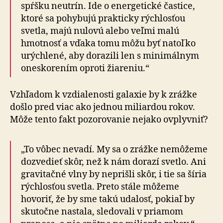
spŕšku neutrín. Ide o energetické častice,
ktoré sa pohybujú prakticky rýchlosťou
svetla, majú nulovú alebo veľmi malú
hmotnosť a vďaka tomu môžu byť natoľko
urýchlené, aby dorazili len s minimálnym
oneskorením oproti žiareniu.“
Vzhľadom k vzdialenosti galaxie by k zrážke
došlo pred viac ako jednou miliardou rokov.
Môže tento fakt pozorovanie nejako ovplyvniť?
„To vôbec nevadí. My sa o zrážke nemôžeme
dozvedieť skôr, než k nám dorazí svetlo. Ani
gravitačné vlny by neprišli skôr, i tie sa šíria
rýchlosťou svetla. Preto stále môžeme
hovoriť, že by sme takú udalosť, pokiaľ by
skutočne nastala, sledovali v priamom