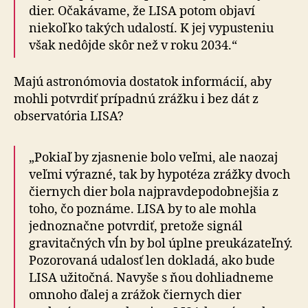
dier. Očakávame, že LISA potom objaví
niekoľko takých udalostí. K jej vypusteniu
však nedôjde skôr než v roku 2034.“
Majú astronómovia dostatok informácií, aby
mohli potvrdiť prípadnú zrážku i bez dát z
observatória LISA?
„Pokiaľ by zjasnenie bolo veľmi, ale naozaj
veľmi výrazné, tak by hypotéza zrážky dvoch
čiernych dier bola najpravdepodobnejšia z
toho, čo poznáme. LISA by to ale mohla
jednoznačne potvrdiť, pretože signál
gravitačných vĺn by bol úplne preukázateľný.
Pozorovaná udalosť len dokladá, ako bude
LISA užitočná. Navyše s ňou dohliadneme
omnoho ďalej a zrážok čiernych dier