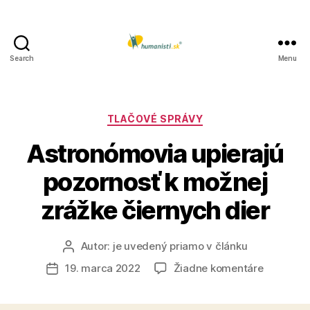
Search
Menu
Humanisti.sk
Kategórie
TLAČOVÉ SPRÁVY
Astronómovia upierajú
pozornosť k možnej
zrážke čiernych dier
Autor:
je uvedený priamo v článku
Autor
článku
na
19. marca 2022
Žiadne komentáre
Dátum
Astronóm
článku
upierajú