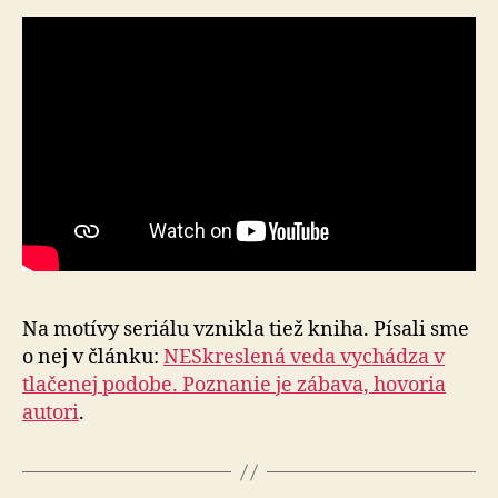
Na motívy seriálu vznikla tiež kniha. Písali sme
o nej v článku:
NESkreslená veda vychádza v
tlačenej podobe. Poznanie je zábava, hovoria
autori
.