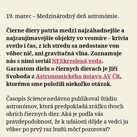
pozornos
k
možnej
19. marec – Medzinárodný deň astronómie.
zrážke
čiernych
Čierne diery patria medzi najzáhadnejšie a
dier
najzaujímavejšie objekty vo vesmíre – krivia
svetlo i čas, z ich stredu sa nedostane von
vôbec nič, ani gravitačná vlna. Zoznamuje
nás s nimi seriál
NESkreslená veda
.
Garantom dielu o čiernych dierach je Jiří
Svoboda z
Astronomického ústavu AV ČR
,
ktorému sme položili niekoľko otázok.
Časopis
Science
nedávno publikoval štúdiu
astronómov, ktorá predpokladá zrážku dvoch
obrích čiernych dier. Aká je podľa vás
pravdepodobnosť, že k udalosti dôjde a vedci ju
vôbec po prvý raz budú môcť pozorovať?