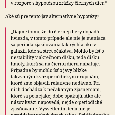
v rozpore s hypotézou zrážky čiernych dier.“
Aké sú pre tento jav alternatívne hypotézy?
„Dajme tomu, že do čiernej diery dopadá
hviezda, v tomto prípade ale nie je meniaca
sa perióda zjasňovania tak rýchla ako v
galaxii, kde sa stret očakáva. Mohlo by ísť o
nestability v akrečnom disku, teda disku
hmoty, ktorá sa na čiernu dieru nabaľuje.
Prípadne by mohlo ísť o javy blízke
takzvaným kváziperiódickym erupciám,
ktoré sme objavili relatívne nedávno. Pri
nich dochádza k nečakaným zjasneniam,
ktoré sa po nejakej dobe opakujú. Ako ale
názov kvázi napovedá, nejde o periodické
zjasňovanie. Vysvetlením teda nie je