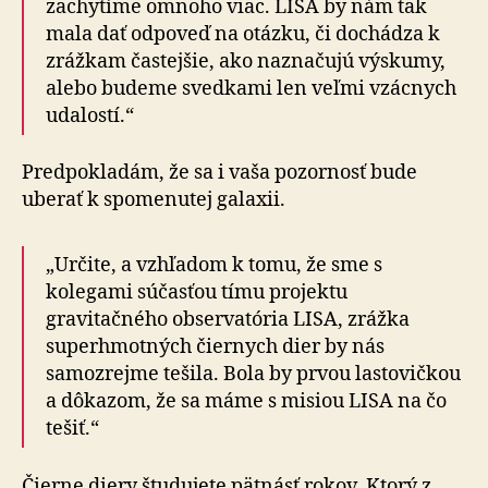
zachytíme omnoho viac. LISA by nám tak
mala dať odpoveď na otázku, či dochádza k
zrážkam častejšie, ako naznačujú výskumy,
alebo budeme svedkami len veľmi vzácnych
udalostí.“
Predpokladám, že sa i vaša pozornosť bude
uberať k spomenutej galaxii.
„Určite, a vzhľadom k tomu, že sme s
kolegami súčasťou tímu projektu
gravitačného observatória LISA, zrážka
superhmotných čiernych dier by nás
samozrejme tešila. Bola by prvou lastovičkou
a dôkazom, že sa máme s misiou LISA na čo
tešiť.“
Čierne diery študujete pätnásť rokov. Ktorý z